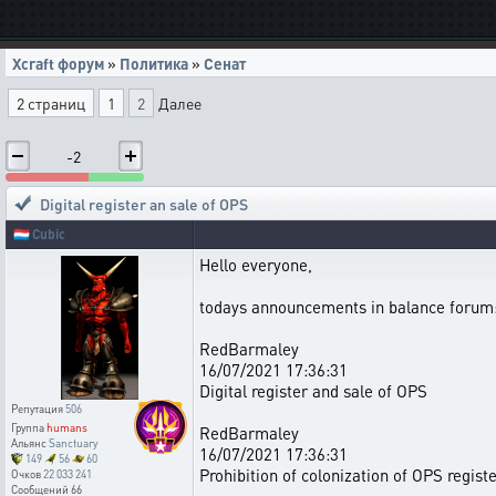
Xcraft форум
»
Политика
»
Сенат
2 страниц
1
2
Далее
-2
Digital register an sale of OPS
🇱🇺
Cubic
Hello everyone,
todays announcements in balance forum
RedBarmaley
16/07/2021 17:36:31
Digital register and sale of OPS
Репутация
506
Группа
humans
RedBarmaley
Альянс
Sanctuary
16/07/2021 17:36:31
149
56
60
Prohibition of colonization of OPS registe
Очков
22 033 241
Сообщений
66