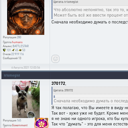
Цитата: trismegist
Что абсолютно непонятно, так это то,
Может быть всё же ввести процент от
Сначала необходимо думать о последс
Репутация
280
Группа
humans
Альянс
BATTLESTAR
131
45
53
Очков
22 919 116
Сообщений
13
6 Августа 2021 12:03:56
trismegist
370172
,
Цитата: 370172
Сначала необходимо думать о послед
Я так полагаю, что Вы имеете в виду 
Так вот - хуже уже не будет. Кроме ме
я не знаю ни одного игрока, кто бы ку
Репутация
165
Так что "думать" - это для меня естест
Группа
Government