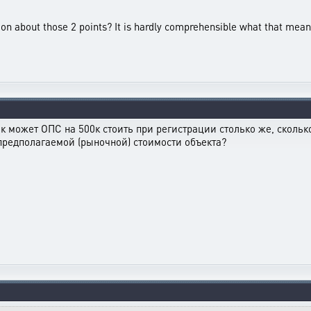
on about those 2 points? It is hardly comprehensible what that mean
как может ОПС на 500к стоить при регистрации столько же, сколь
предполагаемой (рыночной) стоимости объекта?