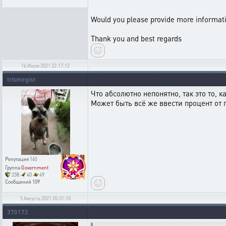
Would you please provide more informati
Thank you and best regards
16 Июля 2021 22:17:12
trismegist
Что абсолютно непонятно, так это то, 
Может быть всё же ввести процент от 
Репутация
165
Группа
Government
238
40
49
Сообщений
109
5 Августа 2021 20:31:10
370172