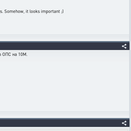
s. Somehow, it looks important ;)
ко ОПС на 10М.