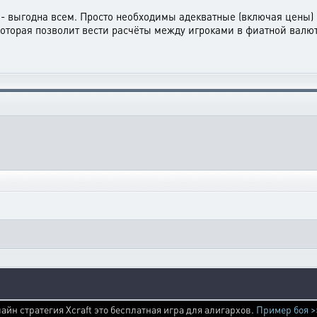
- выгодна всем. Просто необходимы адекватные (включая цены) 
оторая позволит вести расчёты между игроками в фиатной валюте
айн стратегия Xcraft это бесплатная игра для алигархов.
Пример боя >