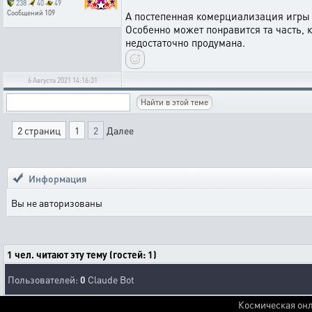
238
40
49
Сообщений
109
А постепенная комерциализация игры 
Особенно может понравится та часть, к
недостаточно продумана.
6 Августа 2021 14:16:31
2 страниц
1
2
Далее
Информация
Вы не авторизованы
1 чел. читают эту тему (гостей: 1)
Пользователей:
0
Claude Bot
Космическая онл