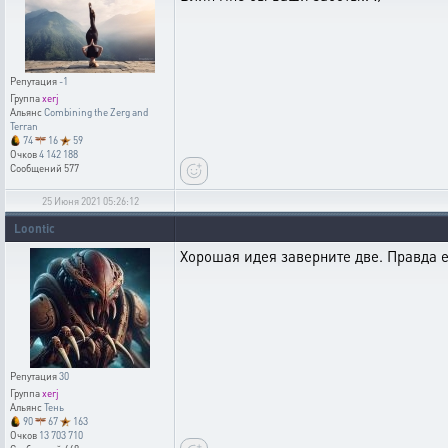
Репутация
-1
Группа
xerj
Альянс
Combining the Zerg and
Terran
74
16
59
Очков
4 142 188
Сообщений
577
25 Июня 2021 05:26:12
Loontic
Хорошая идея заверните две. Правда е
Репутация
30
Группа
xerj
Альянс
Тень
90
67
163
Очков
13 703 710