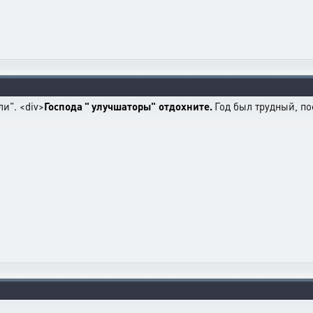
и". <div>
Господа " улучшаторы"
отдохните.
Год был трудный, по