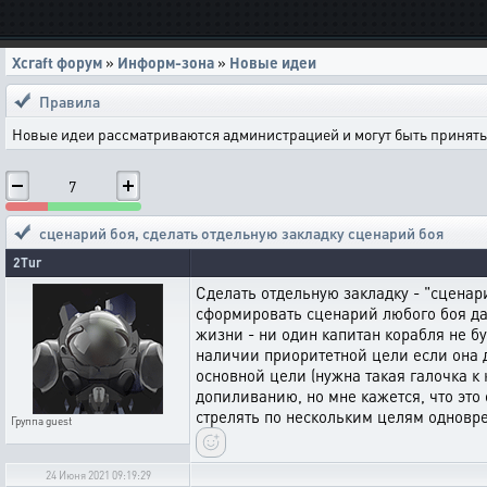
Xcraft форум
»
Информ-зона
»
Новые идеи
Правила
Новые идеи рассматриваются администрацией и могут быть приняты 
7
сценарий боя
,
сделать отдельную закладку сценарий боя
2Tur
Сделать отдельную закладку - "сценар
сформировать сценарий любого боя да
жизни - ни один капитан корабля не б
наличии приоритетной цели если она д
основной цели (нужна такая галочка к
допиливанию, но мне кажется, что это
стрелять по нескольким целям одновр
Группа
guest
24 Июня 2021 09:19:29