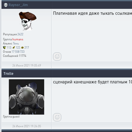
💀
Raynor_Jim
Платинавая идея даже тыкать ссылками
Репутация
2422
Группа
humans
Альянс
Тень
113
122
217
Очков
17 558 723
Сообщений
11774
24 Июня 2021 19:05:49
Trolle
сценарий канешнаже будет платным 10
Группа
guest
24 Июня 2021 19:24:05