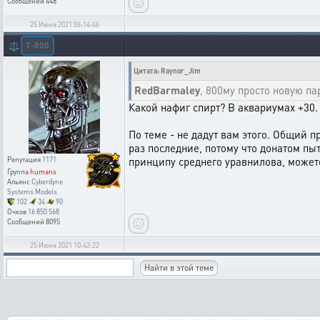
Сообщений
448
25 Июня 2021 06:14:46
T-800
⚖️
Цитата: Raynor_Jim
RedBarmaley
, 800му просто новую п
Какой нафиг спирт? В аквариумах +30. 
По теме - не дадут вам этого. Общий п
раз последние, потому что донатом пы
принципу среднего уравнилова, можете
Репутация
1171
Группа
humans
Альянс
Cyberdyne
Systems Models
102
34
90
Очков
16 850 568
Сообщений
8095
25 Июня 2021 10:42:22