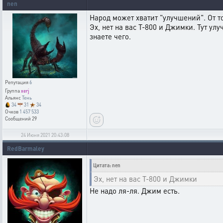
nen
Народ может хватит "улучшений". От то
Эх, нет на вас Т-800 и Джимки. Тут ул
знаете чего.
Репутация
6
Группа
xerj
Альянс
Тень
34
31
34
Очков
1 457 533
Сообщений
29
24 Июня 2021 20:43:08
RedBarmaley
Цитата: nen
Эх, нет на вас Т-800 и Джимки
Не надо ля-ля. Джим есть.