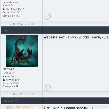
Группа
humans
Альянс
Тень
113
122
217
Очков
17 558 723
Сообщений
11774
24 Июня 2021 21:39:22
nen
webasta,
нет не нужны. Уже "наулучшал
Репутация
6
Группа
xerj
Альянс
Тень
34
31
34
Очков
1 457 533
Сообщений
29
24 Июня 2021 21:52:51
hisshadow
Блин мне бы ваши заботы.. :)