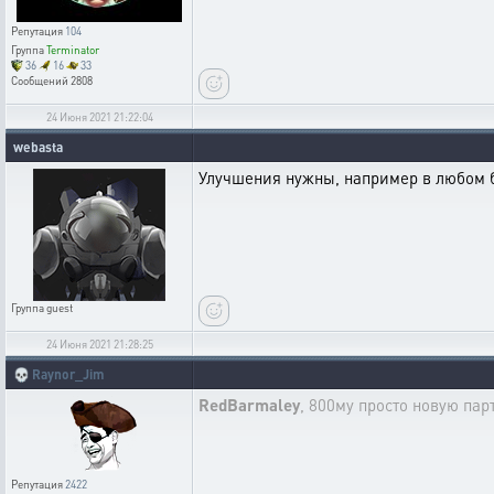
Репутация
104
Группа
Terminator
36
16
33
Сообщений
2808
24 Июня 2021 21:22:04
webasta
Улучшения нужны, например в любом бо
Группа
guest
24 Июня 2021 21:28:25
💀
Raynor_Jim
RedBarmaley
, 800му просто новую па
Репутация
2422