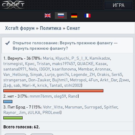
ИГРА
Xcraft форум
»
Политика
»
Сенат
Открытое голосование:
Вернуть прежнюю фалангу —
Вернуть прежнюю фалангу?
1. Вернуть - 36 (78%:
Maria
,
Klyuchi
,
P_S_I_X
,
Kamikadze
,
trismegist
,
Крис
,
Tristan
,
maks197457
,
QUACKE
,
Казак
,
santana0971
,
Nels
,
I3GOY
,
ksarifonovna
,
Membar
,
Aronnax
,
Van_Hellsing
,
Sinyak
,
Lurje
,
goni74
,
Legende_ZH
,
Orakis
,
Ser65
,
strangersan
,
Don-Zauker
,
Bujhml1
,
Metropol
,
4Fun
,
Arkt_Dar
,
Дэмо
,
Дэф
,
sab
,
Mari-K
,
krick
,
Tantall
,
stihl2002
)
2. нет - 3 (7%:
mmm76mm
,
oleg59
,
Rand
)
3. Пит Брэд - 7 (15%:
Vohr_Vitte
,
Marsman
,
Surrogad
,
Spitfier
,
Raynor_Jim
,
zULKA
,
PROLevel
)
Всего голосов: 62.