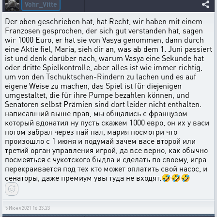
Vohr_Vitte
Der oben geschrieben hat, hat Recht, wir haben mit einem
Franzosen gesprochen, der sich gut verstanden hat, sagen
wir 1000 Euro, er hat sie von Vasya genommen, dann durch
eine Aktie fiel, Maria, sieh dir an, was ab dem 1. Juni passiert
ist und denk darüber nach, warum Vasya eine Sekunde hat
oder dritte Spielkontrolle, aber alles ist wie immer richtig,
um von den Tschuktschen-Rindern zu lachen und es auf
eigene Weise zu machen, das Spiel ist für diejenigen
umgestaltet, die für ihre Pumpe bezahlen können, und
Senatoren selbst Prämien sind dort leider nicht enthalten.
написавший выше прав, мы общались с французом
который вдонатил ну пусть скажем 1000 евро, он их у васи
потом забрал через пай пал, мария посмотри что
произошло с 1 июня и подумай зачем васе второй или
третий орган управления игрой, да все верно, как обычно
посмеяться с чукотского быдла и сделать по своему, игра
перекраивается под тех кто может оплатить свой насос, и
сенаторы, даже премиум увы туда не входят.🤣🤣🤣
5 Июня 2021 16:33:23