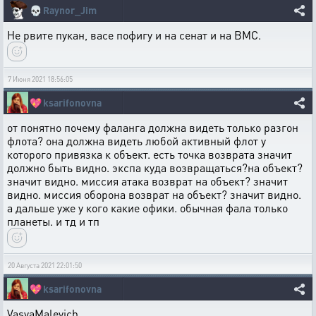
💀
Raynor_Jim
Не рвите пукан, васе пофигу и на сенат и на ВМС.
7 Июня 2021 18:56:05
💖
ksarifonovna
от понятно почему фаланга должна видеть только разгон
флота? она должна видеть любой активный флот у
которого привязка к объект. есть точка возврата значит
должно быть видно. экспа куда возвращаться?на объект?
значит видно. миссия атака возврат на объект? значит
видно. миссия оборона возврат на объект? значит видно.
а дальше уже у кого какие офики. обычная фала только
планеты. и тд и тп
20 Августа 2021 22:01:50
💖
ksarifonovna
VasyaMalevich