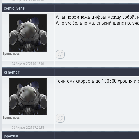
Comic_Sans
А ты перемножь цифры между собой, и 
А то уж больно маленький шанс получа
Группа
guest
24 Апреля 2021 00:12:06
xenomorf
Точи ему скорость до 100500 уровня и 
Группа
guest
24 Апреля 2021 07:24:52
jopezkiy