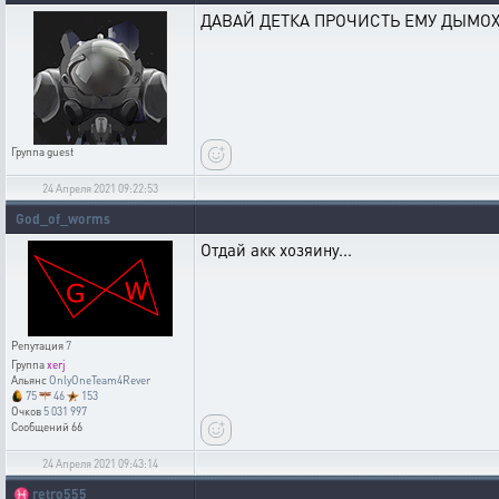
ДАВАЙ ДЕТКА ПРОЧИСТЬ ЕМУ ДЫМО
Группа
guest
24 Апреля 2021 09:22:53
God_of_worms
Отдай акк хозяину...
Репутация
7
Группа
xerj
Альянс
OnlyOneTeam4Rever
75
46
153
Очков
5 031 997
Сообщений
66
24 Апреля 2021 09:43:14
♓
retro555