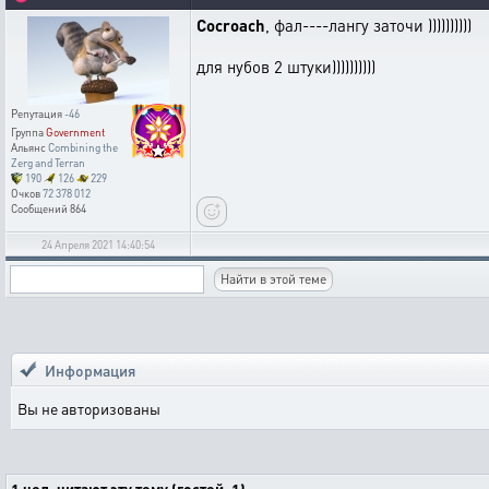
Cocroach
, фал----лангу заточи ))))))))))
для нубов 2 штуки))))))))))
Репутация
-46
Группа
Government
Альянс
Combining the
Zerg and Terran
190
126
229
Очков
72 378 012
Сообщений
864
24 Апреля 2021 14:40:54
Информация
Вы не авторизованы