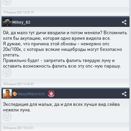
19 Апреля 2021 13:37:19
Mihey_82
Ой, да мало тут дичи вводили и потом меняли? Вспомнить
хотя бы акупацию, которая одно время видела все.
Я думаю, что причина этой обновы - немеряно опс
20к/100к, с которых всякие нищеброды могут безопасно
улетать.
Правильно будет - запретить фалить твердую луну и
оставить возможность фалить всю эту опс-ную парашу.
20 Апреля 2021 16:50:07
🎨
VasyaMalevich
Экспедиция для малых, да и для всех лучше вид сейва
нежели луна.
20 Апреля 2021 18:33:51