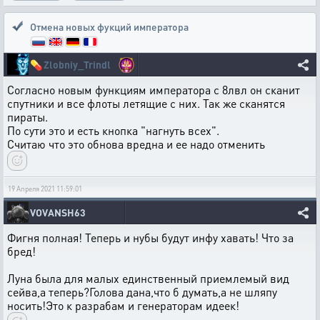
Отмена новых фукций императора
💊
Zlobniy_Trindl
Согласно новым функциям императора с 8лвл он сканит
спутники и все флоты летящие с них. Так же сканятся
пираты.
По сути это и есть кнопка "нагнуть всех".
Считаю что это обнова вредна и ее надо отменить
19 Апреля 2021 11:59:01
VOVANSH63
Фигня полная! Теперь и нубы будут инфу хавать! Что за
бред!
Луна была для малых единственный приемлемый вид
сейва,а теперь?Голова дана,что б думать,а не шляпу
носить!Это к разрабам и генераторам идеек!