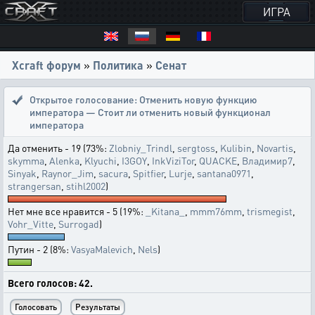
ИГРА
Xcraft форум
»
Политика
»
Сенат
Открытое голосование:
Отменить новую функцию
императора — Стоит ли отменить новый функционал
императора
Да отменить - 19 (73%:
Zlobniy_Trindl
,
sergtoss
,
Kulibin
,
Novartis
,
skymma
,
Alenka
,
Klyuchi
,
I3GOY
,
InkViziTor
,
QUACKE
,
Владимир7
,
Sinyak
,
Raynor_Jim
,
sacura
,
Spitfier
,
Lurje
,
santana0971
,
strangersan
,
stihl2002
)
Нет мне все нравится - 5 (19%:
_Kitana_
,
mmm76mm
,
trismegist
,
Vohr_Vitte
,
Surrogad
)
Путин - 2 (8%:
VasyaMalevich
,
Nels
)
Всего голосов: 42.