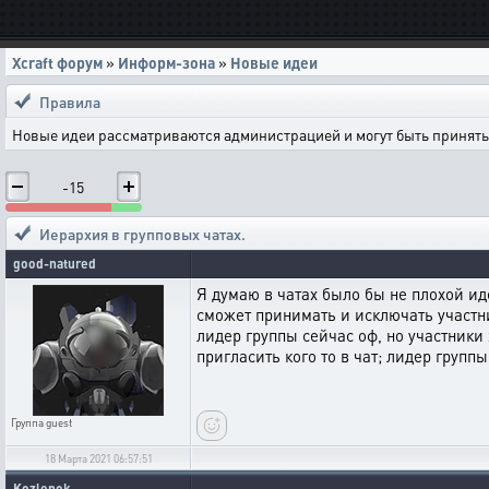
Xcraft форум
»
Информ-зона
»
Новые идеи
Правила
Новые идеи рассматриваются администрацией и могут быть приняты 
-15
Иерархия в групповых чатах.
good-natured
Я думаю в чатах было бы не плохой ид
сможет принимать и исключать участн
лидер группы сейчас оф, но участники 
пригласить кого то в чат; лидер групп
Группа
guest
18 Марта 2021 06:57:51
Kozlenok