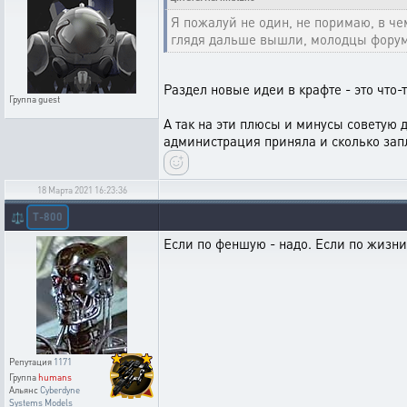
Я пожалуй не один, не поримаю, в чем
глядя дальше вышли, молодцы форумн
Раздел новые идеи в крафте - это что-
Группа
guest
А так на эти плюсы и минусы советую 
администрация приняла и сколько зап
18 Марта 2021 16:23:36
T-800
⚖️
Если по феншую - надо. Если по жизни
Репутация
1171
Группа
humans
Альянс
Cyberdyne
Systems Models