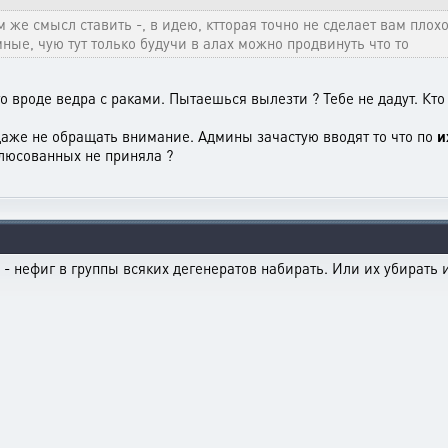
 же смысл ставить -, в идею, ктторая точно не сделает вам плох
ые, чую тут только будучи в алах можно продвинуть что то
то вроде ведра с раками. Пытаешься вылезти ? Тебе не дадут. Кт
даже не обращать внимание. Админы зачастую вводят то что по
и
люсованных не приняла ?
 - нефиг в группы всяких дегенератов набирать. Или их убирать 