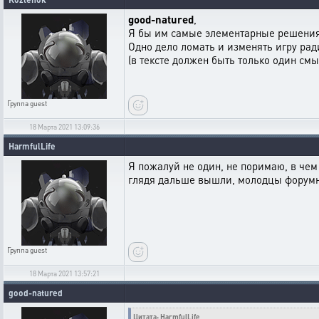
good-natured
,
Я бы им самые элементарные решения
Одно дело ломать и изменять игру ради
(в тексте должен быть только один смыс
Группа
guest
18 Марта 2021 13:09:36
HarmfulLife
Я пожалуй не один, не поримаю, в чем 
глядя дальше вышли, молодцы форумные
Группа
guest
18 Марта 2021 13:57:21
good-natured
Цитата: HarmfulLife