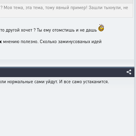
о? Моя тема, эта тема, тому явный пример! Зашли тыкнули, не
о то другой хочет ? Ты ему отомстишь и не дашь
х
мнению полезно. Сколько заминусованых идей
или нормальные сами уйдут. И все само устаканится.