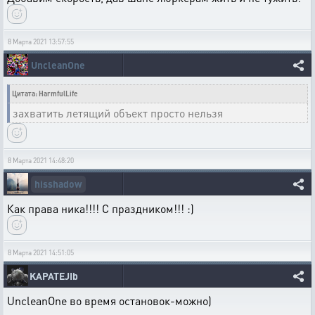
8 Марта 2021 13:57:55
UncleanOne
Цитата: HarmfulLife
захватить летящий объект просто нельзя
8 Марта 2021 14:48:20
hisshadow
Как права ника!!!! С праздником!!! :)
8 Марта 2021 14:51:05
KAPATEJIb
UncleanOne во время остановок-можно)