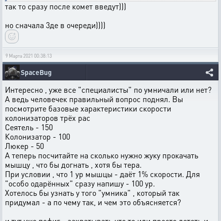
так то сразу после комет введут)))
но сначала 3де в очереди))))
9 Марта 2021 00:38:13
SpaceBug
Интересно , уже все "специалисты" по умничали или нет?
А ведь человечек правильный вопрос поднял. Вы
посмотрите базовые характеристики скорости
колонизаторов трёх рас
Сеятель - 150
Колонизатор - 100
Люкер - 50
А теперь посчитайте на сколько нужно жуку прокачать
мышцу , что бы догнать , хотя бы тера.
При условии , что 1 ур мышцы - даёт 1% скорости. Для
"особо одарённых" сразу напишу - 100 ур.
Хотелось бы узнать у того "умника" , который так
придумал - а по чему так, и чем это объясняется?
и тут уже пофиг - захватывать что то или просто лететь и