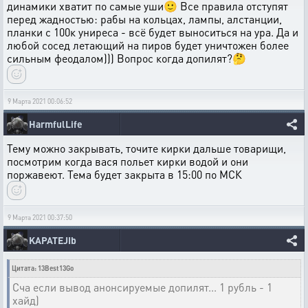
динамики хватит по самые уши🙂 Все правила отступят
перед жадностью: рабы на кольцах, лампы, алстанции,
планки с 100к униреса - всё будет выноситься на ура. Да и
любой сосед летающий на пиров будет уничтожен более
сильным феодалом))) Вопрос когда допилят?🤔
9 Марта 2021 00:06:52
HarmfulLife
Тему можно закрывать, точите кирки дальше товарищи,
посмотрим когда вася польет кирки водой и они
поржавеют. Тема будет закрыта в 15:00 по МСК
9 Марта 2021 00:37:50
KAPATEJIb
Цитата: 13Best13Go
Сча если вывод анонсируемые допилят... 1 рубль - 1
хайд)