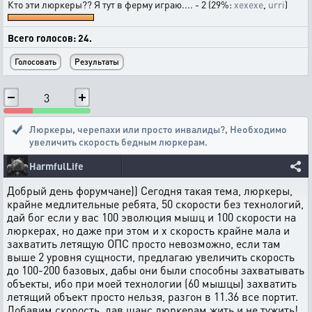
Кто эти люркеры?? Я тут в ферму играю.... - 2 (29%:
xexexe
,
urri
)
Всего голосов: 24.
3
Люркеры, черепахи или просто инвалиды?
,
Необходимо
увеличить скорость бедным люркерам.
HarmfulLife
Добрый день форумчане)) Сегодня такая тема, люркеры,
крайне медлительные ребята, 50 скорости без технологий,
дай бог если у вас 100 эволюция мышц и 100 скорости на
люркерах, но даже при этом и х скорость крайне мала и
захватить летящую ОПС просто невозможно, если там
выше 2 уровня сущности, предлагаю увеличить скорость
до 100-200 базовых, дабы они были способны захватывать
объекты, ибо при моей технологии (60 мышцы) захватить
летящий объект просто нельзя, разгон в 11.36 все портит.
Добавим скорость, дав шанс люркерам жить и не тужить!