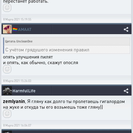
перестанет работать.
8 Марта 2021 15:19:55
🏳️‍🌈
AMAAT
Цитата: UncleanOne
С учётом грядушего изменения правил
опять улучшения пилят
и опять, как обычно, скажут опосля
8 Марта 2021 15:24:03
HarmfulLife
zemlyanin
, Я гляну как долго ты пролетаешь гигалордом
на жуке и откуда ты его возьмешь тоже гляну))
8 Марта 2021 16:04:07