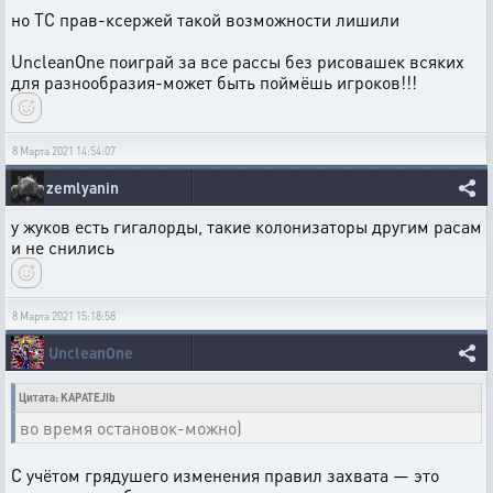
но ТС прав-ксержей такой возможности лишили
UncleanOne поиграй за все рассы без рисовашек всяких
для разнообразия-может быть поймёшь игроков!!!
8 Марта 2021 14:54:07
zemlyanin
у жуков есть гигалорды, такие колонизаторы другим расам
и не снились
8 Марта 2021 15:18:58
UncleanOne
Цитата: KAPATEJIb
во время остановок-можно)
С учётом грядушего изменения правил захвата — это