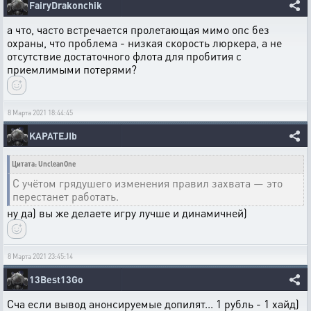
FairyDrakonchik
а что, часто встречается пролетающая мимо опс без
охраны, что проблема - низкая скорость люркера, а не
отсутствие достаточного флота для пробития с
приемлимыми потерями?
8 Марта 2021 18:44:45
KAPATEJIb
Цитата: UncleanOne
С учётом грядушего изменения правил захвата — это
перестанет работать.
ну да) вы же делаете игру лучше и динамичней)
8 Марта 2021 23:45:14
13Best13Go
Сча если вывод анонсируемые допилят... 1 рубль - 1 хайд)