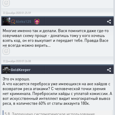
22 Декабря 2020 01:25:59
📿
Aleks125
Многие именно так и делали. Вася помнится даже где-то
озвучивал схему проще - донатишь тому у кого хочешь
взять код, он его выкупает и передает тебе. Правда Васе
не всегда можно верить...
22 Декабря 2020 07:26:08
GoldKeeper
Это оч хорошо.
А что касается переброса уже имеющихся на аке хайдов с
возвратом реса атаками? С человеческой точки зрения
нет криминала. Перебросили хайды с уплатой комиссии. А
вот искусственный интеллект видит многократный вывоз
реса, в количестве 60% от статы аккаунта 180к.
5.8. Запрещено систематическое использование