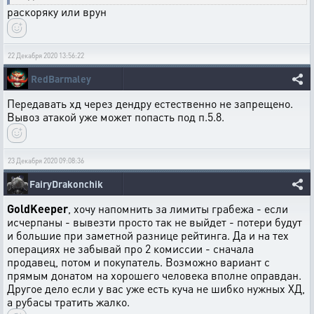
раскоряку или врун
22 Декабря 2020 13:56:22
RedBarmaley
Передавать хд через дендру естественно не запрещено.
Вывоз атакой уже может попасть под п.5.8.
23 Декабря 2020 09:08:36
FairyDrakonchik
GoldKeeper
, хочу напомнить за лимиты грабежа - если
исчерпаны - вывезти просто так не выйдет - потери будут
и большие при заметной разнице рейтинга. Да и на тех
операциях не забывай про 2 комиссии - сначала
продавец, потом и покупатель. Возможно вариант с
прямым донатом на хорошего человека вполне оправдан.
Другое дело если у вас уже есть куча не шибко нужных ХД,
а рубасы тратить жалко.