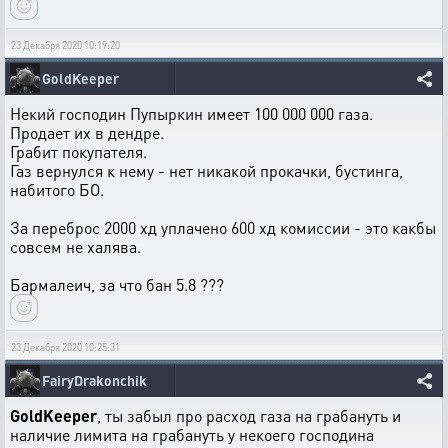
23 Декабря 2020 10:19:20
GoldKeeper
Некий господин Пупыркин имеет 100 000 000 газа.
Продает их в дендре.
Грабит покупателя.
Газ вернулся к нему - нет никакой прокачки, бустинга,
набитого БО.
За переброс 2000 хд уплачено 600 хд комиссии - это какбы
совсем не халява.
Бармалеич, за что бан 5.8 ???
23 Декабря 2020 10:25:31
FairyDrakonchik
GoldKeeper
, ты забыл про расход газа на грабануть и
наличие лимита на грабануть у некоего господина