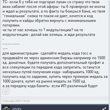
ТС- если б у тебя не подгорал пукан со страху что твои
акки забанят после этой аферы- ты б провернул ее молча
и ждал ы результата. а по факту ты боишься бана, но твоя
"гениальная" схема те покоя не дает, хочется и код
получить и хайды обратно вернуть с минимальными
потерями.
че ты от нас хочешь то ? индульгенции? на те
индульгенцию- делай как хочешь. и жди результата
-
----------
---
для администрации- сделайте медаль кода тосс и
продавайте ее через админские биржы например по 1500
хд. донатных. будете получать дополнительный профит а
все спекуляции по передаче кода запретить. останутся
несколько путей получения кода- набарыжить 1000 хд,
получить код по заданию, купить через премиум медаль за
1000 доната, купит на рынке медаль за 1500 хд
а за передачу кода банить- если ИП различный будет
23 Декабря 2020 11:56:53
_zZzZz_