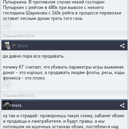
Пупыркина. В противном случае некий господин
Пупыркин с рейтом в 480к при вывозе с некоего
господина Шарикова с 240к рейта в процессе перевозки
оставит лесным духам треть того газа.
23 Декабря 2020 10:29:28
🏴
Black
да давно пора все продавать.
почему КГ считает, что убивать параметры игры выжимая
донат - это хорошо, а продавать людям флоты, ресы, коды
феникса - это плохо
23 Декабря 2020 10:50:12
trora
ну так и страдай- провернешь такую схему, забанят обоих
и продавца и лжеграбителя. и будут правы. а мы
попляшем на ишечных останках обоих, постебемся над