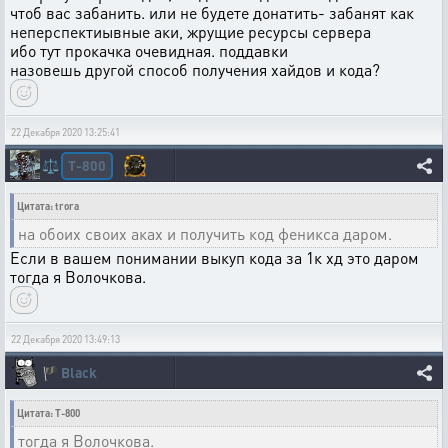
чтоб вас забанить. или не будете донатить- забанят как
неперспектиывные аки, жрущие ресурсы сервера
ибо тут прокачка очевидная. поддавки
назовешь другой способ получения хайдов и кода?
22 Декабря 2020 13:25:41
T-800
⚖️
Цитата: trora
на обоих своих аках и получить код феникса даром.
Если в вашем понимании выкуп кода за 1к хд это даром
тогда я Волочкова.
22 Декабря 2020 13:49:13
🏴
Black
Цитата: T-800
тогда я Волочкова.