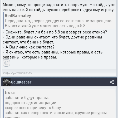
Может, кому-то проще задонатить напрямую. Но хайды уже
есть на аке. Эти хайды нужно перебросить другому игроку.
RedBarmaley
Передавать хд через дендру естественно не запрещено.
Вывоз атакой уже может попасть под п.5.8.
- Скажите, будет ли бан по 5.8 за возврат реса атакой?
- Одни раввины считают, что будет, другие раввины
считают, что бана не будет.
- А Вы лично как считаете?
- Я считаю, что есть раввины, которые правы, а есть
раввины, которые не правы.
23 Декабря 2020 18:05:15
GoldKeeper
trora
забанят и будут правы.
подарок от администрации
скорее всего приведут к бану
забанят как неперспектиывные аки, жрущие ресурсы
сервера