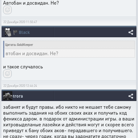
Автобан и досвидан. Не?
22 Декабря 2020 11:50:47
🏴
Black
Цитата: GoldKeeper
втобан и досвидан. Не?
и такое случалось
22 Декабря 2020 12:46:24
trora
забанят и будут правы. ибо никто не мешает тебе самому
выполнить задания на обоих своих аках и получить код
феникса даром. в подарок от администрации игры. а ваши
хитровыделаные лазейки и действия могут и скорее всего
приведут к бану обоих аков- перадавшего и получившего.
не сразу- через годик, когда вы задонатите достаточно