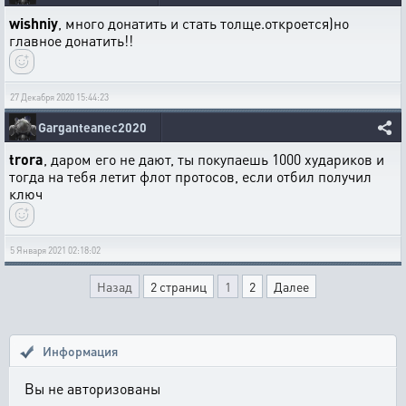
wishniy
, много донатить и стать толще.откроется)но
главное донатить!!
27 Декабря 2020 15:44:23
Garganteanec2020
trora
, даром его не дают, ты покупаешь 1000 худариков и
тогда на тебя летит флот протосов, если отбил получил
ключ
5 Января 2021 02:18:02
Назад
2 страниц
1
2
Далее
Информация
Вы не авторизованы