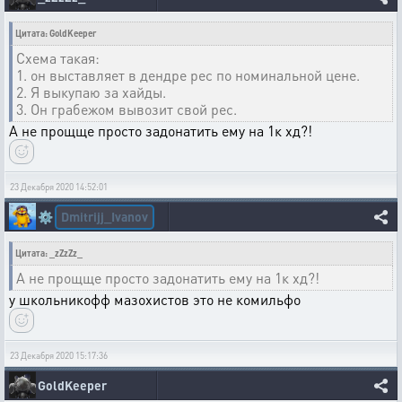
Цитата: GoldKeeper
Схема такая:
1. он выставляет в дендре рес по номинальной цене.
2. Я выкупаю за хайды.
3. Он грабежом вывозит свой рес.
А не прощще просто задонатить ему на 1к хд?!
23 Декабря 2020 14:52:01
Dmitrijj_Ivanov
⚙️
Цитата: _zZzZz_
А не прощще просто задонатить ему на 1к хд?!
у школьникофф мазохистов это не комильфо
23 Декабря 2020 15:17:36
GoldKeeper