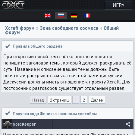
ИГРА
Xcraft форум
»
Зона свободного космоса
»
Общий
форум
Правила общего раздела
При открытии новой темы чётко внятно и понятно
напишите заголовок темы, который должен раскрывать её
суть. Название и описание вашей темы должны быть
понятны и раскрывать смысл начатой вами дискуссии.
Дискуссии должны иметь отношение к проекту Xcraft. Для
посторонних разговоров существует отдельный раздел.
Назад
2 страниц
1
2
Далее
Покупка кода Феникса законным способом
GoldKeeper
Правила не запрещают передавать код Феникса другому