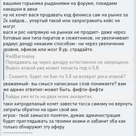
вашими горькими рыданиями на форуме, покидаем
какашки в авки
ну не хочет вася продавать код феникса сам на рынке за
2к хайдов... упертый такой или запрограмить кейс не
могут
вася и рес напрямую на рынках не продает- даже через
ботовые аки типа пиратов и сюжетников, не увеличивает
радиус дендр никаким способом- ни через увеличение
уровня, офиков или мозг 8 ур. страдайте.
RedBarmaley
Передавать хд через дендру естественно не запрещено.
Вывоз атакой уже может попасть под п.5.8.
- Скажите, будет ли бан по 5.8 за возврат реса атакой?
уважаемый- вы смысл написаных слов понимаете? вам
же админ ответил-может быть. фифти-фифти
Хайды уже есть на двух моих аккаунтах.
таки хитроделаный хочет завести тосса самому но вернуть
затраты обратно на один свой акк
игрок- твой замысел понятен, думаю администрация
будет приглядывать за твоими аками и забанит оба как
только обнаружит эту аферу
--------------