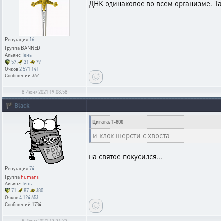
ДНК одинаковое во всем организме. Та
Репутация
16
Группа
BANNED
Альянс
Тень
57
31
79
Очков
2 571 141
Сообщений
362
8 Июня 2021 19:08:58
🏴
Black
Цитата: T-800
и клок шерсти с хвоста
на святое покусился...
Репутация
74
Группа
humans
Альянс
Тень
71
87
380
Очков
4 124 653
Сообщений
1784
9 Июня 2021 13:31:37