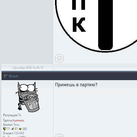
1 Декабря 2020 16:05:15
🏴
Black
Примешь в партию?
Репутация
74
Группа
humans
Альянс
Тень
71
87
380
Очков
4 124 653