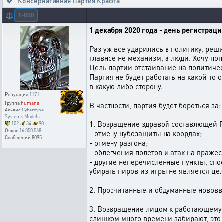
Консервативная Партия Крафта
T-800
⚖️
1 декабря 2020 года - день регистра
Раз уж все ударились в политику, реш
главное не механизм, а люди. Хочу по
Цель партии отстаивание на политиче
Партия не будет работать на какой то
в какую либо сторону.
Репутация
1171
Группа
humans
В частности, партия будет бороться за:
Альянс
Cyberdyne
Systems Models
1. Возращение здравой составлющей P
102
34
90
Очков
16 850 568
- отмену нубозащиты на коордах;
Сообщений
8095
- отмену разгона;
- облегчения полетов и атак на вражес
- другие неперечисленные пункты, спо
убирать пиров из игры не является це
2. Просчитанные и обдуманные нововве
3. Возвращение лицом к работающему 
слишком много времени забирают, это 