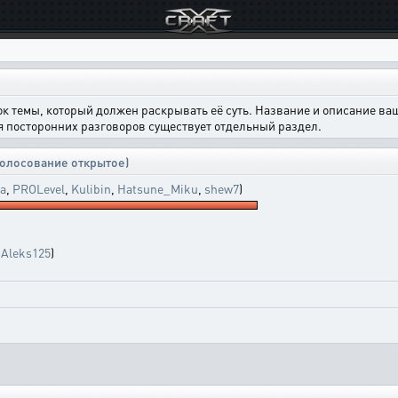
ок темы, который должен раскрывать её суть. Название и описание в
ля посторонних разговоров существует отдельный раздел.
голосование открытое)
a
,
PROLevel
,
Kulibin
,
Hatsune_Miku
,
shew7
)
,
Aleks125
)