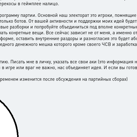
перекосы в геймплее налицо.
программу партии. Основной наш электорат это игроки, помнящи
 только ботов. От вашей активности и поддержки моих идей будет
вые разборки и попробуйте объединиться под вполне конкретные
лать конретные вещи. Все сейчас зависит не от меня, а именно 
рме, оставить внутренние раздоры и разногласия это будет абсол
едного денежного мешка которого кроме своего ЧСВ и заработка 
тию. Писать мне в личку, указать все свои аки (это информация 
ы в игре или враг не важно, нас объединяет идея. И если вы гото
ременем изменится после обсуждения на партийных сборах)