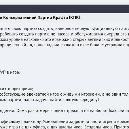
ции Консервативной Партии Крафта (КПК).
ил и я свою партию создать, наверное первую официальную партию
пробовать создать партию не насоса и обслуживания очередного 
ском уровне насколько это возможно старых английских вольнос
 определенный ал, наша задача создать в игре баланс устраива
vP в игре:
ких территориях;
собствующие адекватной игре с живыми игроками, а не один тол
лью партии, наша задача найти золотую середину)
дения. Семь раз отмерь - один отрежь, а не наоборот (как сейча
офисному планктону. Уменьшения задротной части игры и времен
уже игра не для офиса, а для школьников-бездельников. При эт