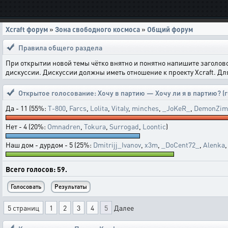
Xcraft форум
»
Зона свободного космоса
»
Общий форум
Правила общего раздела
При открытии новой темы чётко внятно и понятно напишите заголов
дискуссии. Дискуссии должны иметь отношение к проекту Xcraft. Д
Открытое голосование:
Хочу в партию — Хочу ли я в партию? (
Да - 11 (55%:
T-800
,
Farcs
,
Lolita
,
Vitaly
,
minches
,
_JoKeR_
,
DemonZim
Нет - 4 (20%:
Omnadren
,
Tokura
,
Surrogad
,
Loontic
)
Наш дом - дурдом - 5 (25%:
Dmitrijj_Ivanov
,
x3m
,
_DoCent72_
,
Alenka
Всего голосов: 59.
5 страниц
1
2
3
4
5
Далее