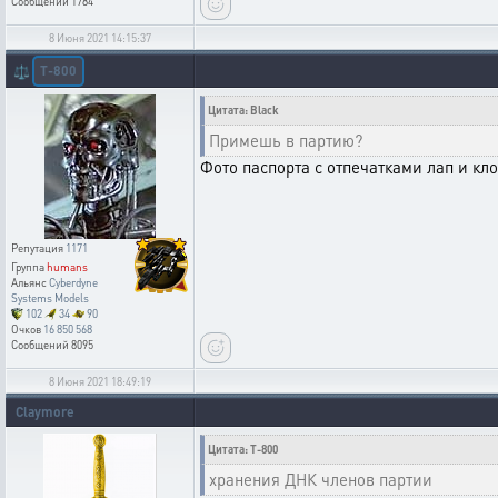
Сообщений
1784
8 Июня 2021 14:15:37
T-800
⚖️
Цитата: Black
Примешь в партию?
Фото паспорта с отпечатками лап и кл
Репутация
1171
Группа
humans
Альянс
Cyberdyne
Systems Models
102
34
90
Очков
16 850 568
Сообщений
8095
8 Июня 2021 18:49:19
Claymore
Цитата: T-800
хранения ДНК членов партии