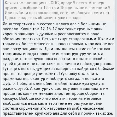
Какая там алстанция на ОПС, вроде 9 всего. А теперь
прикинь, выбили от 12 а то и 15 или выше и заменили 9.
Или выбили несколько алок, сети нет, бонусов сети нет.
Дальше надеюсь объяснять уже не надо
Явно теоретики и в составе малого ала с большими не
воевали. Какие там 12-15-17 все такие крупные алки
хорошо защищены дунями и распологаются в зоне
обитания толстяков. Сеть же тянут стандартными 10ками и
только их более менее есть шансы поломать так как не все
они сразу защищены. Да и там шансы такие себе так как
толстякам иногда проще не инфраструктуру чинить а
раздавить твою дуню пока она стоит в откате опской с
кучей щитов и не париться что я лично и наблюдал разок.
Тут еще много выдумщиков наверняка найдется с байками
про то что проще уничтожить 19ую алку отключить
вражинам весь контур и победить мегаалл но все это
фуфло. Победить невыйдет выйдет максимум куснуть
разок-другой. А контурную систему еще и защищать им
проще так как чем меньше алок тем проще оборонять
каждую. Вообще ясно что все эти герои из мегоалов
возбудились ведь как в этой теме не раз уже писали
система окружения это натуральная имба насасанная
представителем крупного ала для себя и прочих таких же,