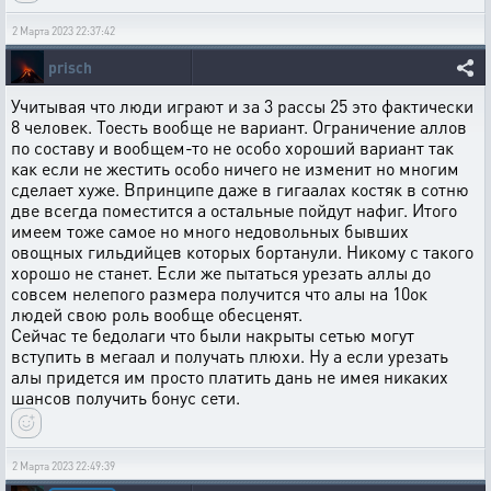
2 Марта 2023 22:37:42
prisch
Учитывая что люди играют и за 3 рассы 25 это фактически
8 человек. Тоесть вообще не вариант. Ограничение аллов
по составу и вообщем-то не особо хороший вариант так
как если не жестить особо ничего не изменит но многим
сделает хуже. Впринципе даже в гигаалах костяк в сотню
две всегда поместится а остальные пойдут нафиг. Итого
имеем тоже самое но много недовольных бывших
овощных гильдийцев которых бортанули. Никому с такого
хорошо не станет. Если же пытаться урезать аллы до
совсем нелепого размера получится что алы на 10ок
людей свою роль вообще обесценят.
Сейчас те бедолаги что были накрыты сетью могут
вступить в мегаал и получать плюхи. Ну а если урезать
алы придется им просто платить дань не имея никаких
шансов получить бонус сети.
2 Марта 2023 22:49:39