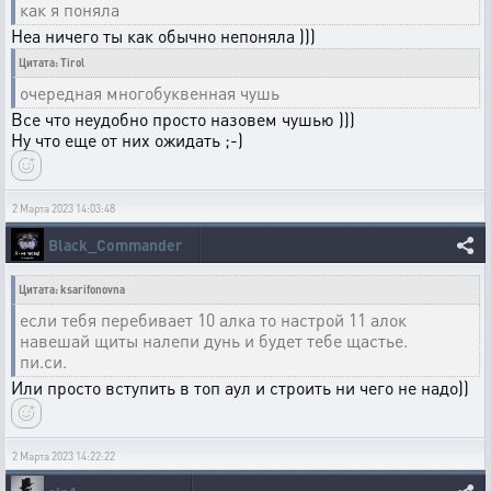
как я поняла
Неа ничего ты как обычно непоняла )))
Цитата: Tirol
очередная многобуквенная чушь
Все что неудобно просто назовем чушью )))
Ну что еще от них ожидать ;-)
2 Марта 2023 14:03:48
Black_Commander
Цитата: ksarifonovna
если тебя перебивает 10 алка то настрой 11 алок
навешай щиты налепи дунь и будет тебе щастье.
пи.си.
Или просто вступить в топ аул и строить ни чего не надо))
2 Марта 2023 14:22:22