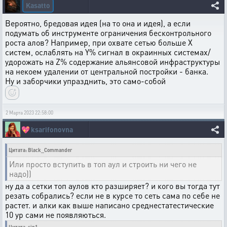
Kasatto
Вероятно, бредовая идея (на то она и идея), а если
подумать об инструменте ограничения бесконтрольного
роста алов? Например, при охвате сетью больше X
систем, ослаблять на Y% сигнал в окраинных системах/
удорожать на Z% содержание альянсовой инфраструктуры
на некоем удалении от центральной постройки - банка.
Ну и заборчики упразднить, это само-собой
2 Марта 2023 22:58:00
💖
ksarifonovna
Цитата: Black_Commander
Или просто вступить в топ аул и строить ни чего не
надо))
ну да а сетки топ аулов кто разширяет? и кого вы тогда тут
резать собрались? если не в курсе то сеть сама по себе не
растет. и алки как выше написано среднестатестические
10 ур сами не появляються.