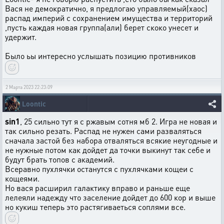
Вася не демократично, я предлогаю управляемый(хаос)
распад империй с сохранением имущества и территорий
,пусть каждая новая группа(али) берет скоко унесет и
удержит.
Было ьы интересно услышать позицию противников
2 Марта 2023 22:23:09
Loontic
sin1
, 25 сильно тут я с ржавым сотня мб 2. Игра не новая и
так сильно резать. Распад не нужен сами разваляться
сначала застой без набора отваляться всякие неугодные и
не нужные потом как дойдет да точки выкинут так себе и
будут брать топов с академий.
Всеравно пухлячки останутся с пухлячками кощеи с
кощеями.
Но вася расширил галактику вправо и раньше еще
лелеяли надежду что заселение дойдет до 600 кор и выше
но кукиш теперь это растягиваеться соплями все.