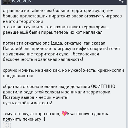
K_Jl_bI_K
страшная не тайна: чем больше территория аула, тем
больше прилетевших пиратских опсок отожмут у игроков
на этой территории
это халява аула и за это захватывают территории...
раньше ещё были пиры, теперь их кот наплакал
потом эти отжатые опс (дада, отжатые, так сказал
Василий! опс прилетает к игроку и нефик спорить) гонят
на увеличение территории аула... бесконечная
бесконечность и халявная халявность!
срочно мочить, не знаю как, но нужно! жесть, крики-сопли
продолжаются
обратная сторона медали: люди донатили ОФИГЕННО
донатили ради этой халявы и занимали территории.
Поэтому вывод - нефик мочить!
пусть остаётся как есть!
тему в топку, афтара на кол, 💖ksarifonovna должна
получить печеньку ))