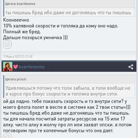
Цитата: ksarifonovna
ты пишешь бред ибо даже не догоняешь что ты пишешь
Коонееечно
10% халявной скорости и топляка да кому оно надо.
Полный же бред.
Дальше позорься умничка )))
2 Марта 2023 23:12:48
💖
ksarifonovna
Цитата: prisch
Удивляешься потому что толи забыла, а толи вообще не
в курсе про бонус скорости и топляка внутри сети.
ой да ладно. тебе показать скорость и тз внутри сети? у
моего флота полет в веспе в системе как 2 твои статы=)))
ты пишешь бред ибо даже не догоняешь что ты пишешь.
ты для начала посчитай затраты ресурсов на 15 или 17
алку. чисто алку я молчу про лп или захват опски. а потом
поговорим про те копеечные бонусы что она дает.