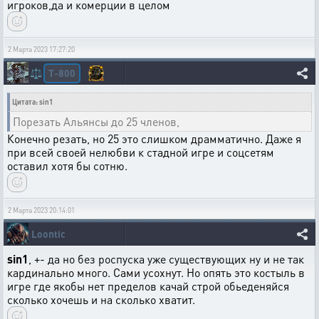
игроков,да и комерции в целом
2 Марта 2023 17:27:20
T-800
⚖️
Цитата: sin1
Порезать Альянсы до 25 членов,
Конечно резать, но 25 это слишком драмматично. Даже я
при всей своей нелюбви к стадной игре и соцсетям
оставил хотя бы сотню.
2 Марта 2023 20:14:01
Loontic
sin1
, +- да но без роспуска уже существующих ну и не так
кардинально много. Сами усохнут. Но опять это костыль в
игре где якобы нет пределов качай строй обьеденяйся
сколько хочешь и на сколько хватит.