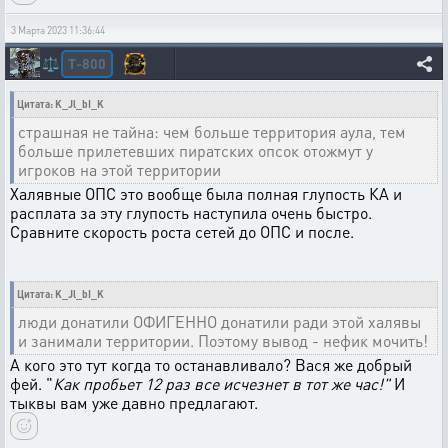
3 Марта 2023 11:36:44
T-800
⚖️
Цитата: K_Jl_bI_K
страшная не тайна: чем больше территория аула, тем
больше прилетевших пиратских опсок отожмут у
игроков на этой территории
Халявные ОПС это вообще была полная глупость КА и
расплата за эту глупость наступила очень быстро.
Сравните скорость роста сетей до ОПС и после.
Цитата: K_Jl_bI_K
люди донатили ОФИГЕННО донатили ради этой халявы
и занимали территории. Поэтому вывод - нефик мочить!
А кого это тут когда то останавливало? Вася же добрый
фей. "
Как пробьет 12 раз все исчезнет в тот же час!"
И
тыквы вам уже давно
предлагают.