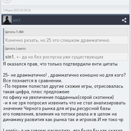
2 Марта 2023 20:28:36
sin1
Цитата: T-800
Конечно резать, но 25 это слишком драмматично.
Цитата: Loontic
sin1
, +- да но без роспуска уже существующих
Я оказался прав, что только подтвердили енти цитаты
25- не драмматично! , драмматично конешно но для кого?
Все познается в сравнении.
-По первям полистал другие схожие игры, отрисовалась
такая цифра, плюс предложеие
по офику на увеличение подданных(серой скотинки)
-и я не зря попросил извенить что не стал анализировать
значение Черного рынка для игры,ресурсной базы
его появления, влияния на потоки реала и в целом на
динамику развития как рынка так и игроков.И не токо чр
Loontic- я не говорю распустить ,ето было бы как сказал