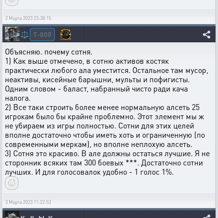
2 Марта 2023 23:38:15
T-800
⚖️
Объясняю. почему сотня.
1) Как выше отмечено, в сотню активов костяк
практически любого ала уместится. Остальное там мусор,
неактивы, кисейные барышни, мульты и пофигисты.
Одним словом - баласт, набранный чисто ради кача
налога.
2) Все таки строить более менее нормальную алсеть 25
игрокам было бы крайне проблемно. Этот элемент мы ж
не убираем из игры полностью. Сотни для этих целей
вполне достаточно чтобы иметь хоть и ограниченную (по
современными меркам), но вполне неплохую алсеть.
3) Сотня это красиво. В але должны остаться лучшие. Я не
сторонник всяких там 300 боевых ***. Достаточно сотни
лучших. И для голосовалок удобно - 1 голос 1%.
3 Марта 2023 11:22:53