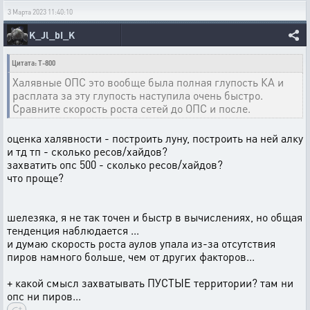
3 Марта 2023 11:40:10
K_Jl_bI_K
Цитата: T-800
Халявные ОПС это вообще была полная глупость КА и
расплата за эту глупость наступила очень быстро.
Сравните скорость роста сетей до ОПС и после.
оценка халявности - построить луну, построить на ней алку
и тд тп - сколько ресов/хайдов?
захватить опс 500 - сколько ресов/хайдов?
что проще?
шелезяка, я не так точен и быстр в вычислениях, но общая
тенденция наблюдается ...
и думаю скорость роста аулов упала из-за отсутствия
пиров намного больше, чем от других факторов...
+ какой смысл захватывать ПУСТЫЕ территории? там ни
опс ни пиров...