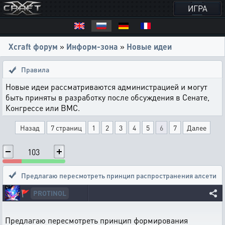
ИГРА
Xcraft форум
»
Информ-зона
»
Новые идеи
Правила
Новые идеи рассматриваются администрацией и могут
быть приняты в разработку после обсуждения в Сенате,
Конгрессе или ВМС.
Назад
7 страниц
1
2
3
4
5
6
7
Далее
103
Предлагаю пересмотреть принцип распространения алсети
PROTINOL
🚩
Предлагаю пересмотреть принцип формирования