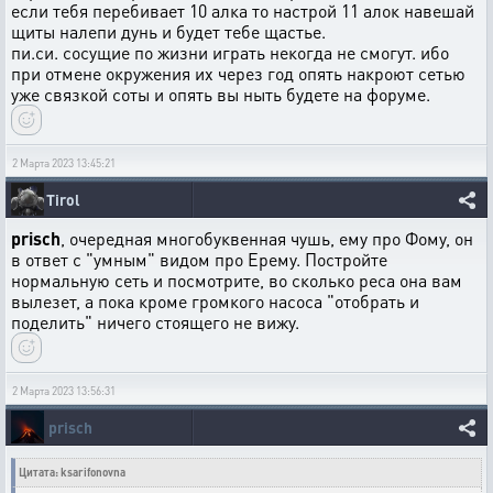
если тебя перебивает 10 алка то настрой 11 алок навешай
щиты налепи дунь и будет тебе щастье.
пи.си. сосущие по жизни играть некогда не смогут. ибо
при отмене окружения их через год опять накроют сетью
уже связкой соты и опять вы ныть будете на форуме.
2 Марта 2023 13:45:21
Tirol
prisch
, очередная многобуквенная чушь, ему про Фому, он
в ответ с "умным" видом про Ерему. Постройте
нормальную сеть и посмотрите, во сколько реса она вам
вылезет, а пока кроме громкого насоса "отобрать и
поделить" ничего стоящего не вижу.
2 Марта 2023 13:56:31
prisch
Цитата: ksarifonovna