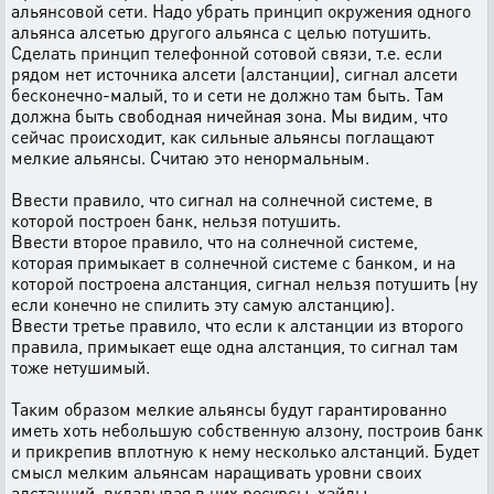
альянсовой сети. Надо убрать принцип окружения одного
альянса алсетью другого альянса с целью потушить.
Сделать принцип телефонной сотовой связи, т.е. если
рядом нет источника алсети (алстанции), сигнал алсети
бесконечно-малый, то и сети не должно там быть. Там
должна быть свободная ничейная зона. Мы видим, что
сейчас происходит, как сильные альянсы поглащают
мелкие альянсы. Считаю это ненормальным.
Ввести правило, что сигнал на солнечной системе, в
которой построен банк, нельзя потушить.
Ввести второе правило, что на солнечной системе,
которая примыкает в солнечной системе с банком, и на
которой построена алстанция, сигнал нельзя потушить (ну
если конечно не спилить эту самую алстанцию).
Ввести третье правило, что если к алстанции из второго
правила, примыкает еще одна алстанция, то сигнал там
тоже нетушимый.
Таким образом мелкие альянсы будут гарантированно
иметь хоть небольшую собственную алзону, построив банк
и прикрепив вплотную к нему несколько алстанций. Будет
смысл мелким альянсам наращивать уровни своих
алстанций, вкладывая в них ресурсы, хайды.