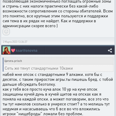
позволяющая экономичненько поглащать огромные зоны
и стричь с них налоги практически без какой-либо
возможности сопротивления со стороны обитателей. Всем
это понятно, все крупные этим пользуются и поддержки
сия тема в их рядах не найдет. Как и поддержки в
админисрации скорее всего )
2 Марта 2023 13:36:37
💖
ksarifonovna
Цитата: prisch
Сеть же тянут стандартными 10ками
набей мне опсок с стандартными 9 алками. хотя бы с
десяток. с таким приростом агры.ты пишешь бред. с тобой
дальше обсуждать безтолку.
как у тебя все просто куча алок 10 ур на куче опсок
защищены кучей дунь в кучей щитов на опсках как я
поняла на каждой опски. а может поговорим, все это что
ты тут намолов сколько в униресе стоит? а то мелишь тут
недумая и насасываешь что б все во что вложились
игроки "нищеброды" ломали без проблем.