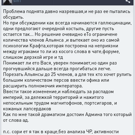
sin1
Проблема поднята давно назревшая,и не раз ее пытались
обсудить.
Но при обсуждении как всегда начинаются галлюцинации,
одни предлогают очередной костыль, другие пусть
остается так... Но решение очевидно еТо ограничене
количества членов Альянса ,и вытекает оно из самой
психологии Крафта,которая построена на неприязни
между играками то ли из косого слова в чате,форуме,
слишком дерзкой игре и тд
Понимает ли ето Вася, уверен понимает,но один раз
прогнувшийся дальше всегда прогибаться легче.
Порезать Альянсы до 25 членов, а для тех кто хочет рулить
большим количеством персов ввести офика или
расширить полномочия императора.
Ввести такое изменение,и наблюдать за распадом
империй, за дележкой территорий и нажитого
непосильным трудом магнитофонов, портсигаров, и
кожаных лапсердаков
Как по мне такой драматизм достоин Админа того который
от слова ад.
п.с. сори ет я так в краце,без анализа ЧР, активности