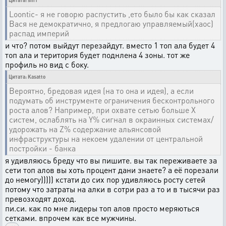
Цитата: sin1
Loontic- я не говорю распустить ,ето было бы как сказал
Вася не демократично, я предлогаю управляемый(хаос)
распад империй
и что? потом выйдут перезайдут. вместо 1 топ ала будет 4
топ ала и територия будет поднлена 4 зоны. тот же
профиль но вид с боку.
Цитата: Kasatto
Вероятно, бредовая идея (на то она и идея), а если
подумать об инструменте ограничения бесконтрольного
роста алов? Например, при охвате сетью больше X
систем, ослаблять на Y% сигнал в окраинных системах/
удорожать на Z% содержание альянсовой
инфраструктуры на некоем удалении от центральной
постройки - банка
я удивляюсь бреду что вы пишите. вы так переживаете за
сети топ алов вы хоть процент дани знаете? а её порезали
до немогу))))) кстати до сих пор удивляюсь росту сетей
потому что затраты на алки в сотри раз а то и в тысячи раз
превозходят доход.
пи.си. как по мне лидеры топ алов просто меряються
сетками. впрочем как все мужчины.