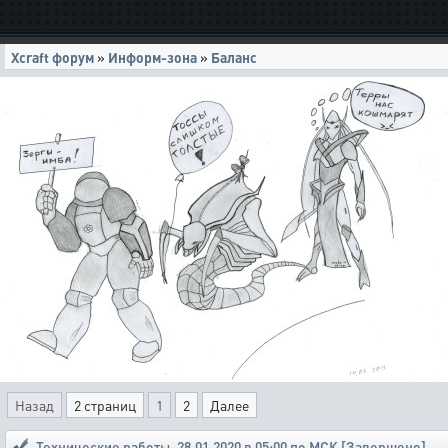
Xcraft форум
»
Информ-зона
»
Баланс
Назад
2 страниц
1
2
Далее
Технические работы
,
28.01.2020 в 05:00 по МСК [Завершено]