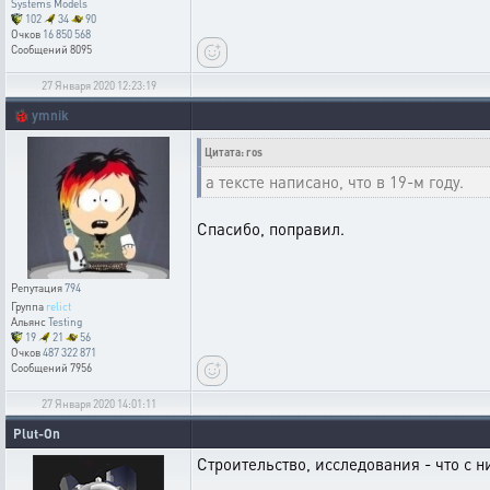
Systems Models
102
34
90
Очков
16 850 568
Сообщений
8095
27 Января 2020 12:23:19
🐞
ymnik
Цитата: ros
а тексте написано, что в 19-м году.
Спасибо, поправил.
Репутация
794
Группа
relict
Альянс
Testing
19
21
56
Очков
487 322 871
Сообщений
7956
27 Января 2020 14:01:11
Plut-On
Строительство, исследования - что с н