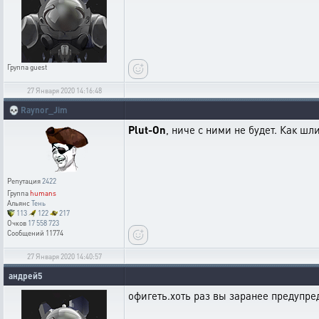
Группа
guest
27 Января 2020 14:16:48
💀
Raynor_Jim
Plut-On
, ниче с ними не будет. Как шли
Репутация
2422
Группа
humans
Альянс
Тень
113
122
217
Очков
17 558 723
Сообщений
11774
27 Января 2020 14:40:57
андрей5
офигеть.хоть раз вы заранее предупре