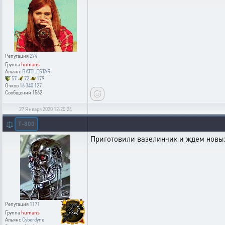
Репутация
274
Группа
humans
Альянс
BATTLESTAR
57
72
179
Очков
16 340 127
Сообщений
1562
27 Января 2020 12:20:24
T-800
⚖️
Приготовили вазелинчик и ждем новых
Репутация
1171
Группа
humans
Альянс
Cyberdyne