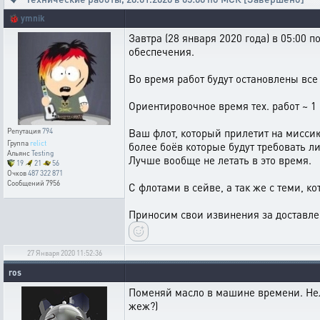
🐞
ymnik
Завтра (28 января 2020 года) в 05:00
обеспечения.
Во время работ будут остановлены все
Ориентировочное время тех. работ ~ 1 
Ваш флот, который прилетит на миссию
Репутация
794
Группа
relict
более боёв которые будут требовать ли
Альянс
Testing
Лучше вообще не летать в это время.
19
21
56
Очков
487 322 871
Сообщений
7956
С флотами в сейве, а так же с теми, к
Приносим свои извинения за доставле
27 Января 2020 11:52:36
ros
Поменяй масло в машине времени. Нель
жеж?)