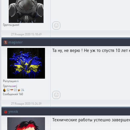
Группа
guest
27 Января 2020 15:18:49
🚷
magister
Та ну, не верю ! Не уж то спустя 10 л
Репутация
4
Группа
xerj
52
22
24
Сообщений
160
27 Января 2020 15:24:39
🐞
ymnik
Технические работы успешно заверше