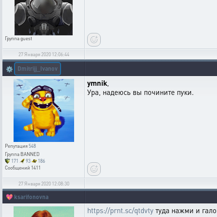
Группа
guest
27 Января 2020 12:06:44
Dmitrijj_Ivanov
⚙️
ymnik
,
Ура, надеюсь вы почините пуки.
Репутация
548
Группа
BANNED
171
93
186
Сообщений
1411
27 Января 2020 12:08:30
💖
ksarifonovna
https://prnt.sc/qtdvty
туда нажми и гало