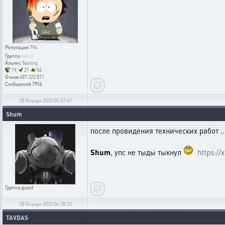
Репутация
794
Группа
relict
Альянс
Testing
19
21
56
Очков
487 322 871
Сообщений
7956
28 Января 2020 05:57:47
Shum
после провидения технических работ .
Shum
, упс не тыды тыкнул
https://
Группа
guest
28 Января 2020 06:28:20
TAVDAS