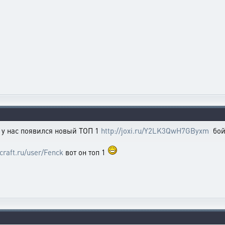
. у нас появился новый ТОП 1
http://joxi.ru/Y2LK3QwH7GByxm
бой
xcraft.ru/user/Fenck
вот он топ 1