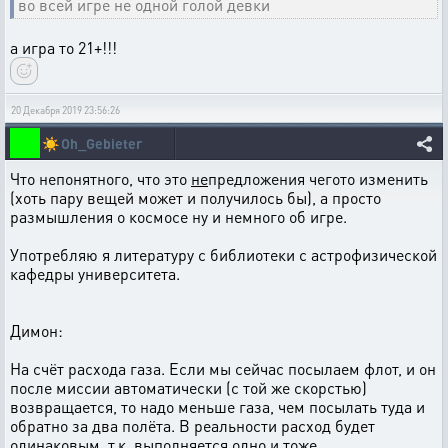
во всей игре не одной голой девки
а игра то 21+!!!
20 Декабря 2019 23:56:26
☀️
Oh_Gebieter
Что непонятного, что это
не
предложения чегото изменить
(хоть пару вещей может и получилось бы), а просто
размышления о космосе ну и немного об игре.
Употребляю я литературу с библиотеки с астрофизической
кафедры университета.
Димон:
На счёт расхода газа. Если мы сейчас посылаем флот, и он
после миссии автоматически (с той же скорстью)
возвращается, то надо меньше газа, чем посылать туда и
обратно за два полёта. В реальности расход будет
одинаковым, т.к. выполняется одно и тоже.