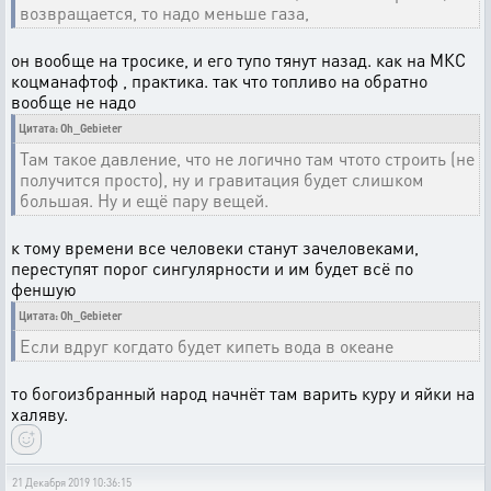
возвращается, то надо меньше газа,
он вообще на тросике, и его тупо тянут назад. как на МКС
коцманафтоф , практика. так что топливо на обратно
вообще не надо
Цитата: Oh_Gebieter
Там такое давление, что не логично там чтото строить (не
получится просто), ну и гравитация будет слишком
большая. Ну и ещё пару вещей.
к тому времени все человеки станут зачеловеками,
переступят порог сингулярности и им будет всё по
феншую
Цитата: Oh_Gebieter
Если вдруг когдато будет кипеть вода в океане
то богоизбранный народ начнёт там варить куру и яйки на
халяву.
21 Декабря 2019 10:36:15