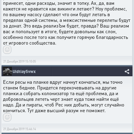
принесет, одни расходы, значит в топку. Ах, да, вам
кажется не нравится как викинги летают? Ноу проблемс,
по вашему насосу сделают что они будут летать в
пределах одной системы, а межсистемные перелеты будут
за донат. Это ведь реализЪм будет, правда? Ваш реализм
вас и попользует в итоге, будете довольны как слон,
особенно после того как получите горячую благодарность
от игрового сообщества.
21 Декабря 2019 15:10:05
Uidtiay5vwx
Если ресы на планке вдруг начнут кончаться, мы точно
станем беднее. Придется перекочевывать на другие
планки.а собрать колонизатор та ещё проблема, да и
добровольцев лететь черт знает куда тоже найти ещё
надо. Да и пираты, чтоб Рес них добыть, могут случайно
кончиться. Тут даже высший разум не поможет.
21 Декабря 2019 15:46:14