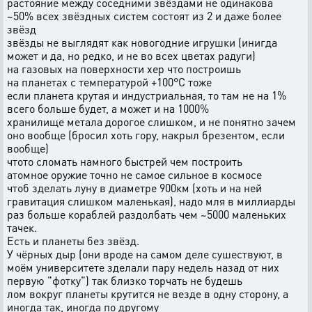
растояние между соседними звёздами не одинакова
~50% всех звёздных систем состоят из 2 и даже более
звёзд
звёзды не выглядят как новогодние игрушки (инигда
может и да, но редко, и не во всех цветах радуги)
на газовых на поверхности хер что построишь
на планетах с температурой +100°С тоже
если планета крутая и индустриальная, то там не на 1%
всего больше будет, а может и на 1000%
хранилище метала дорогое слишком, и не понятно зачем
оно вообще (бросил хоть гору, накрыл брезентом, если
вообще)
чтото сломать намного быстрей чем построить
атомное оружие точно не самое сильное в космосе
чтоб зделать луну в диаметре 900км (хоть и на ней
гравитация слишком маленькая), надо мля в миллиарды
раз больше кораблей раздолбать чем ~5000 маленьких
тачек.
Есть и планеты без звёзд.
У чёрных дыр (они вроде на самом деле сушествуют, в
моём университете зделали пару недель назад от них
первую "фотку") так близко торчать не будешь
лом вокруг планеты крутится не везде в одну сторону, а
иногда так, иногда по другому