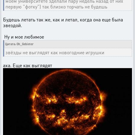
моём университете зделали пару недель назад от них
первую "фотку") так близко торчать не будешь
Будешь летать так же, как и летал, когда она еще была
звездой.
Ну и мое любимое
Цитата: Oh_Gebieter
звёзды не выглядят как новогодние игрушки
аха. Еще как выглядят