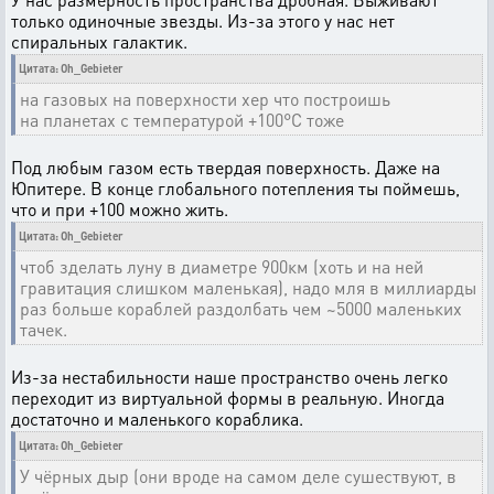
только одиночные звезды. Из-за этого у нас нет
спиральных галактик.
Цитата: Oh_Gebieter
на газовых на поверхности хер что построишь
на планетах с температурой +100°С тоже
Под любым газом есть твердая поверхность. Даже на
Юпитере. В конце глобального потепления ты поймешь,
что и при +100 можно жить.
Цитата: Oh_Gebieter
чтоб зделать луну в диаметре 900км (хоть и на ней
гравитация слишком маленькая), надо мля в миллиарды
раз больше кораблей раздолбать чем ~5000 маленьких
тачек.
Из-за нестабильности наше пространство очень легко
переходит из виртуальной формы в реальную. Иногда
достаточно и маленького кораблика.
Цитата: Oh_Gebieter
У чёрных дыр (они вроде на самом деле сушествуют, в