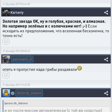
21 Декабря 2019 03:44:00
Kartaviy
Золотая звезда ОК, ну и голубая, красная, и алмазная.
Но например зелёных и с колючками нет! ;-)
Если
исходить из предположения, что вселенная бесконечна, то
точно есть!
21 Декабря 2019 08:00:43
partizan5_0
опять я пропустил када грибы раздавали
21 Декабря 2019 10:23:30
Dmitrijj_Ivanov
⚙️
Цитата: Oh_Gebieter
и он после миссии автоматически (с той же скорстью)