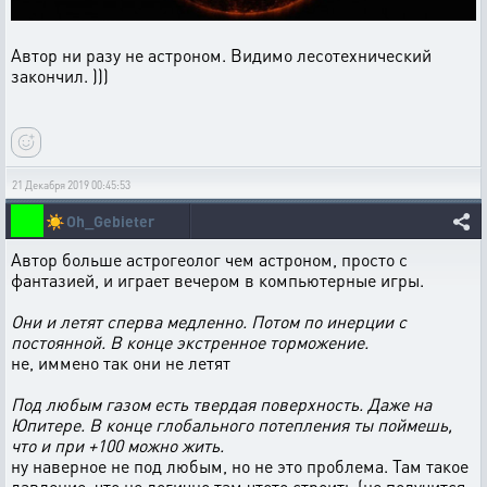
Автор ни разу не астроном. Видимо лесотехнический
закончил. )))
21 Декабря 2019 00:45:53
☀️
Oh_Gebieter
Автор больше астрогеолог чем астроном, просто с
фантазией, и играет вечером в компьютерные игры.
Они и летят сперва медленно. Потом по инерции с
постоянной. В конце экстренное торможение.
не, иммено так они не летят
Под любым газом есть твердая поверхность. Даже на
Юпитере. В конце глобального потепления ты поймешь,
что и при +100 можно жить.
ну наверное не под любым, но не это проблема. Там такое
давление, что не логично там чтото строить (не получится