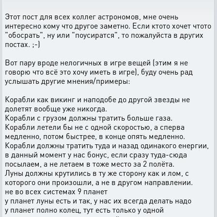
Этот пост для всех коллег астрономов, мне очень
интересно кому что другое заметно. Если ктото хочет чтото
"обосрать", ну или "поусиратся", то пожалуйста в других
постах. ;-)
Вот пару вроде нелогичных в игре вещей (этим я не
говорю что всё это хочу иметь в игре), буду очень рад
услышать другие мнения/примеры:
Корабли как викинг и наподобе до другой звезды не
долетят вообще уже никогда.
Корабли с грузом должны тратить больше газа.
Корабли летели бы не с одной скоростью, а сперва
медленно, потом быстрее, в конце опять медленно.
Корабли должны тратить туда и назад одинакого енергии,
в данный момент у нас бонус, если сразу туда-сюда
посылаем, а не летаем в тоже место за 2 полёта.
Луны должны крутились в ту же сторону как и лом, с
которого они произошли, а не в другом направлении.
не во всех системах 9 планет
у планет луны есть и так, у нас их всегда делать надо
у планет полно колец, тут есть только у одной