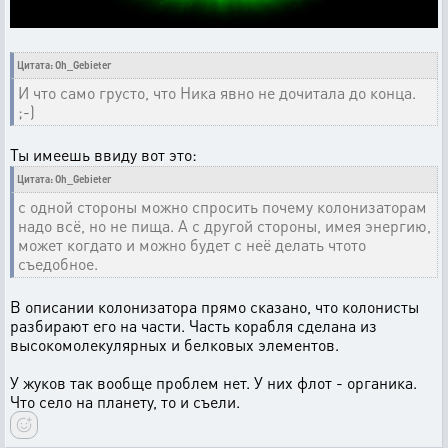
Цитата: Oh_Gebieter
И что само грусто, что Ника явно не дочитала до конца.
;-)
Ты имеешь ввиду вот это:
Цитата: Oh_Gebieter
с одной стороны можно спросить почему колонизаторам
надо всё, но не пища. А с другой стороны, имея энергию,
может когдато и можно будет с неё делать чтото
съедобное.
В описании колонизатора прямо сказано, что колонисты
разбирают его на части. Часть корабля сделана из
высокомолекулярных и белковых элементов.
У жуков так вообще проблем нет. У них флот - органика.
Что село на планету, то и съели.