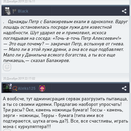
20 Декабря 2019 22:16:11
🏴
Black
. Однажды Петр с Балакиревым ехали в одноколке. Вдруг
лошадь остановилась посреди лужи для известной
надобности. Шут ударил ее и примолвил, искоса
поглядывая на соседа: «Точь-в-точь Петр Алексеевич!»
— Это еще почему? — закричал Петр, вспыхнув от гнева.
— Мало ли в этой луже дряни, а она все еще подбавляет.
Мало ли у Данилыча всякого богатства, а ты все еще
пичкаешь,— сказал Балакирев.
20 Декабря 2019 22:17:02
📿
Aleks125
А вообсче, тут админисрация сервак разгрузить пытаицца,
а ты со своими идеями. Предлагаю наоборот упросчать!
Три расы? Оке, камень ножницы бумага! Тоссы - камень,
зерги - ножницы, Терры - бумага (типа ими все
подтираются, шутка агонь да?). Все, все счастливы, играть
мона с куркуляптера!!!