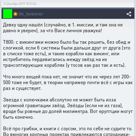
23 Декабря 2019 18:53:04
☀️
Oh_Gebieter
Девку одну нашёл (случайно, в 1. миссии, и там она не
давно я уверен), за что Васе личноя уважуха!
Т800: с викингами можно было бы так решить, без обид и
слогикой, если б системы были дальше друг от друга (это
в списке тоже есть), и такие корабли как викинг, или
истребитель пердевигались между звёзд на их
трансоптирующих кораблях (у тосов как раз так и есть).
Что много вещей пока нет, не значит что их через лет 200-
500 тоже не будет, в теории например почти всё с игры как
раз и существует.
Звезда с колючками абсолутно не может быть изза
огромной гравитации звёзд. Звёзды (если не из газа),
вроде бы ровные до долей милиметра. Вот еруптции могут
быть конечно.
Всё про грибки, и книги с соусом, это по себе не судите то.
Во вмногих крупных проектах привлекаются сотрудники-