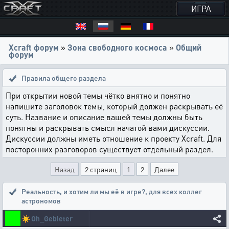
ИГРА
Xcraft форум
»
Зона свободного космоса
»
Общий
форум
Правила общего раздела
При открытии новой темы чётко внятно и понятно
напишите заголовок темы, который должен раскрывать её
суть. Название и описание вашей темы должны быть
понятны и раскрывать смысл начатой вами дискуссии.
Дискуссии должны иметь отношение к проекту Xcraft. Для
посторонних разговоров существует отдельный раздел.
Назад
2 страниц
1
2
Далее
Реальность, и хотим ли мы её в игре?
,
для всех коллег
астрономов
☀️
Oh_Gebieter