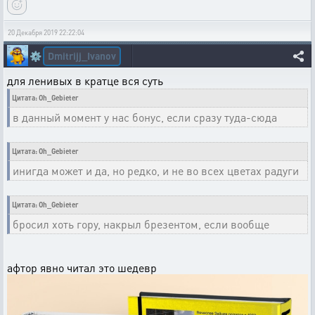
20 Декабря 2019 22:22:04
Dmitrijj_Ivanov
⚙️
для ленивых в кратце вся суть
Цитата: Oh_Gebieter
в данный момент у нас бонус, если сразу туда-сюда
Цитата: Oh_Gebieter
инигда может и да, но редко, и не во всех цветах радуги
Цитата: Oh_Gebieter
бросил хоть гору, накрыл брезентом, если вообще
афтор явно читал это шедевр