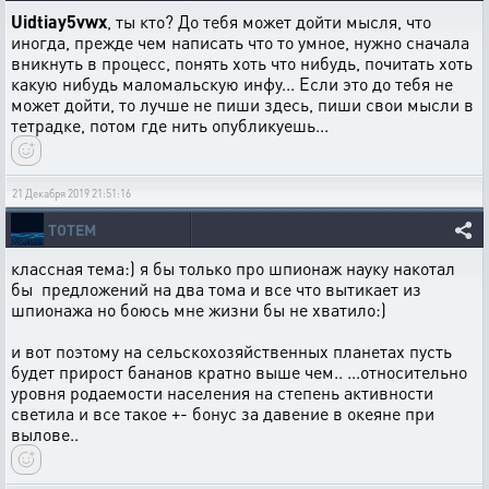
Uidtiay5vwx
, ты кто? До тебя может дойти мысля, что
иногда, прежде чем написать что то умное, нужно сначала
вникнуть в процесс, понять хоть что нибудь, почитать хоть
какую нибудь маломальскую инфу... Если это до тебя не
может дойти, то лучше не пиши здесь, пиши свои мысли в
тетрадке, потом где нить опубликуешь...
21 Декабря 2019 21:51:16
TOTEM
классная тема:) я бы только про шпионаж науку накотал
бы предложений на два тома и все что вытикает из
шпионажа но боюсь мне жизни бы не хватило:)
и вот поэтому на сельскохозяйственных планетах пусть
будет прирост бананов кратно выше чем.. ...относительно
уровня родаемости населения на степень активности
светила и все такое +- бонус за давение в океяне при
вылове..