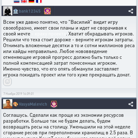
🏦
bank12345
Всем уже давно понятно, что "Василий" видит игру
своеобразно, имеет свои планы и идет не сворачивая к
своей мечте
- краху проекта
. Хватит обкрадывать игроков.
Решили что теха стоит дороже - верните игрокам затраты.
Отнимать вложенные десятки а то и сотни миллионов реса
или хайды неправильно. Любое нововведение
отменяющее игровой прогресс должно быть только с
полной компенсацией затрат понесенных игроком.
Именно чувство, что его опять обманули заставляет
игрока покидать проект или того хуже прекращать донат.
7 Ноября 2019 16:09:01
🎨
VasyaMalevich
Соглашусь. Сделали как проще из экономии ресурсов
разработки. Больше так не будем делать, будем
возвращать ресы на столицу. Уменьшили на этой неделе
сгорание ресов при переполнении хранилищ в 2.5 раза. В