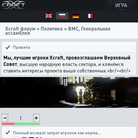
ИГРА
Xcraft форум
»
Политика
»
ВМС, Генеральная
ассамблея
Правила
Мы, лучшие игроки Xcraft, провозглашаем Верховный
Совет
, высшую народную власть сектора, и клянёмся
ставить интересы проекта выше собственных.<br/><br/>
1
Полный возврат затрат игроков как норма
,
.