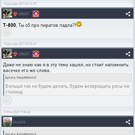
10 Декабря 2019 20:16:59
👺
SWAT
T-800
, Ты о5 про пиратов падла?!
10 Декабря 2019 20:25:49
👺
SWAT
Даже не знаю как я в эту тему зашел, но стоит напомнить
васечке его же слова.
Цитата: VasyaMalevich
Больше так не будем делать, будем возвращать ресы на
столицу.
10 Мая 2020 19:04:43
Hothit
Цитата: VasyaMalevich