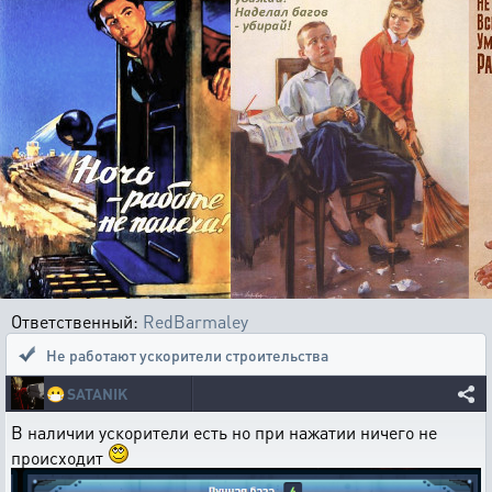
Ответственный:
RedBarmaley
Не работают ускорители строительства
😷
SATANIK
В наличии ускорители есть но при нажатии ничего не
происходит