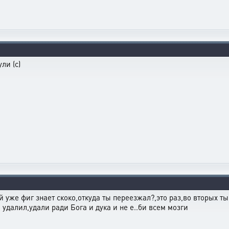
ли (с)
й уже фиг знает скоко,откуда ты переезжал?,это раз,во вторых т
удалил,удали ради Бога и дука и не е..би всем мозги