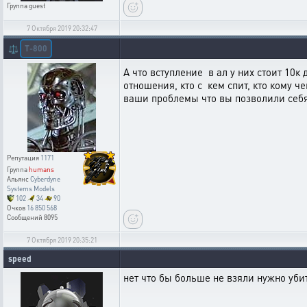
Группа
guest
7 Октября 2019 20:32:47
T-800
⚖️
А что вступление в ал у них стоит 10к
отношения, кто с кем спит, кто кому че
ваши проблемы что вы позволили себя
Репутация
1171
Группа
humans
Альянс
Cyberdyne
Systems Models
102
34
90
Очков
16 850 568
Сообщений
8095
7 Октября 2019 20:35:21
speed
нет что бы больше не взяли нужно убит