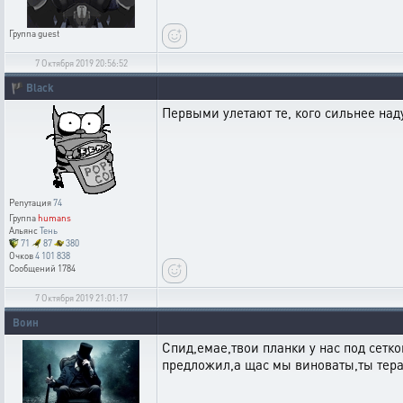
Группа
guest
7 Октября 2019 20:56:52
🏴
Black
Первыми улетают те, кого сильнее наду
Репутация
74
Группа
humans
Альянс
Тень
71
87
380
Очков
4 101 838
Сообщений
1784
7 Октября 2019 21:01:17
Воин
Спид,емае,твои планки у нас под сетко
предложил,а щас мы виноваты,ты тера 