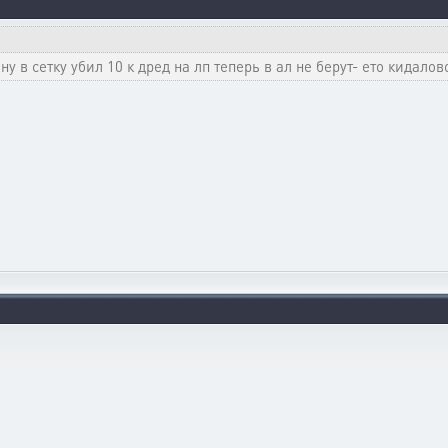
у в сетку убил 10 к дред на лп теперь в ал не берут- ето кидалов