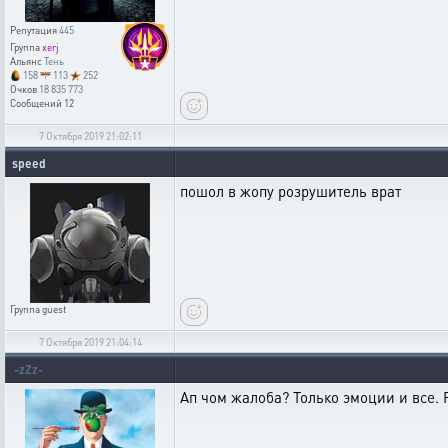
Репутация
445
Группа
xerj
Альянс
Тень
158
113
252
Очков
18 835 773
Сообщений
12
7 Октября 2019 21:02:11
speed
пошол в жопу розрушитель врат
Группа
guest
7 Октября 2019 21:04:14
-zZz-
Ап чом жалоба? Только эмоции и все.