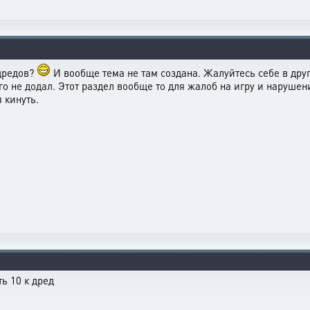
 дредов?
И вообще тема не там создана. Жалуйтесь себе в дру
го не додал. Этот раздел вообще то для жалоб на игру и нарушени
 кинуть.
ь 10 к дред