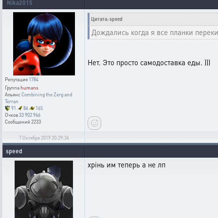
Nika2015
Цитата: speed
Дождались когда я все планки перекин
Нет. Это просто самодоставка еды. )))
Репутация
1784
Группа
humans
Альянс
Combining the Zerg and
Terran
91
86
165
Очков
33 902 966
Сообщений
2233
7 Октября 2019 20:29:34
speed
хрінь им теперь а не лп