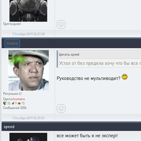
Группа
guest
7 Октября 2019 20:37:00
Семен
Цитата: speed
Устал от без предела хочу что бы все
Руководство не мультиводит?
Репутация
62
Группа
humans
35
9
15
Сообщений
3204
7 Октября 2019 20:39:01
speed
все может быть я не эксперт