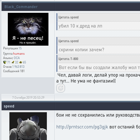
Black_Commander
Цитата: speed
убил 10 к дред на лп
Цитата: speed
Репутация
15
скрини копии зачем?
Группа
humans
Альянс
OCA
Цитата: T-800
71
32
65
Вот если бы вы создали жалобу мол то
Очков
1 963 813
Сообщений
181
Чел, давай логи, делай упор на прокачк
а тут... Не ума не фантазии((
7 Октября 2019 20:53:29
speed
бои не не сохранились или руководств
http://prntscr.com/pg3gjk
вот останий б