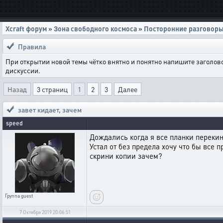
Xcraft форум
»
Зона свободного космоса
»
Посторонние разговор
Правила
При открытии новой темы чётко внятно и понятно напишите заголов
дискуссии.
Назад
3 страниц
1
2
3
Далее
завет кидает
,
зачем
speed
Дождались когда я все планки перекину 
Устал от без предела хочу что бы все п
скрини копии зачем?
Группа
guest
7 Октября 2019 20:06:51