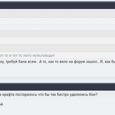
т то и тот то люто мультоводит
у, требуй бана всем.. А то, как то вяло на форум зашел...Я, как
а крафта постаралось что бы так бистро удалялись бои?
ой