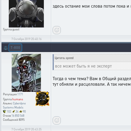
здесь остание мои слова потом пока и
Группа
guest
7 Октября 2019 20:40:16
T-800
⚖️
Цитата: speed
все может быть я не эксперт
Тогда о чем тема? Вам в Общий раздел,
тут обняли и расцеловали. А так ниче
Репутация
1171
Группа
humans
Альянс
Cyberdyne
Systems Models
102
34
90
Очков
16 850 568
Сообщений
8095
7 Октября 2019 20:43:35