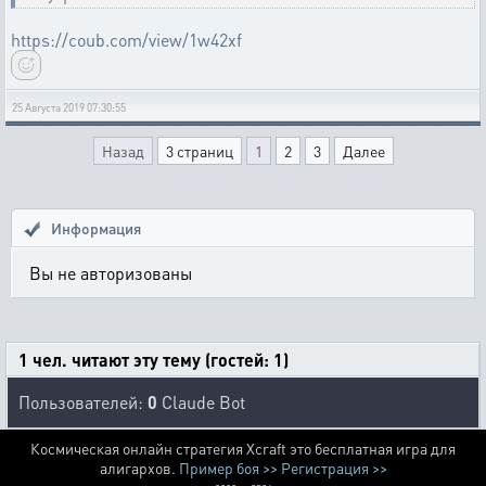
https://coub.com/view/1w42xf
25 Августа 2019 07:30:55
Назад
3 страниц
1
2
3
Далее
Информация
Вы не авторизованы
1 чел. читают эту тему (гостей: 1)
Пользователей:
0
Claude Bot
Космическая онлайн стратегия Xcraft это бесплатная игра для
алигархов.
Пример боя >>
Регистрация >>