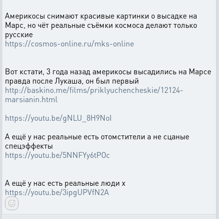
Америкосы снимают красивые картинки о высадке на
Марс, но чёт реальные съёмки космоса делают только
русские
https://cosmos-online.ru/mks-online
Вот кстати, 3 года назад америкосы высадились на Марсе
правда после Лукаша, он был первый
http://baskino.me/films/priklyuchencheskie/12124-
marsianin.html
https://youtu.be/gNLU_8H9NoI
А ещё у нас реальные есть отомстители а не сцаные
спецэффекты
https://youtu.be/5NNFYy6tPOc
А ещё у нас есть реальные люди х
https://youtu.be/3ipgUPVfN2A