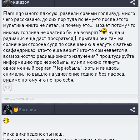
kutuzov
Flamingo много плюсую, развели сраный голливуд. много
чего рассказано. до сих пор туда почему-то после этого
мультика никто не летал, и почему это.... может потому что
никому топлива не хватило бы на возврат?
ну да и
радиация еще даст просраться)), прыгали они там на
солнечной стороне судя по освещению в надутых ватных
скафандриках. кто-то еще верит? кто-то сомневается в
возможностях радиационного излучения? проштудируйте
информацию про чернобыль, ну или можно глянуть
одноименный сериал "Чернобыль", хоть и пиндосы
снимали, но вышло на удивление годно и без пафоса.
видимо потому что не про себя.
20 Июля 2019 09:08:58
😾
Евгений
Ника википеденок ты наш.
Посмотри на твою картинку с лунтиком и флагом.