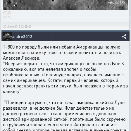
20 Июля 2019 23:08:02
andre2012
T-800 по поводу были или небыли Американцы на луне
можно взять книжку твоего тески и почитать и почитать
Алексея Леонова.
"Всерьез верить в то, что американцы не были на Луне.К
сожалению, вся эта нелепая эпопея о якобы
сфабрикованных в Голливуде кадрах, началась именно с
самих американцев. Кстати, первый человек, который
начал распространять эти слухи, был посажен в тюрьму за
клевету"
"Приводят аргумент, что вот флаг американский на Луне
развевался, а не должен бы. Флаг действительно не
должен развеваться - ткань применялась с довольно
жесткой армированной сеткой, полотнище было скручено
в трубочку и заправлено в чехол. Астронавты взяли с
собой гнездо, которое сначала вставили в лунные грунт, а