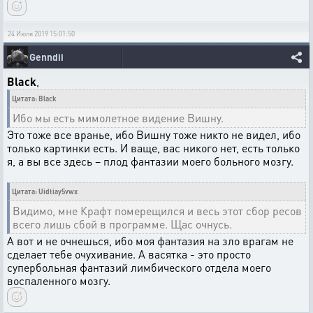
24 Июля 2019 15:01:50
Genndii
Black
,
Цитата: Black
Ибо мы есть мимолетное видение Вишну.
Это тоже все вранье, ибо Вишну тоже никто не видел, ибо
только картинки есть. И ваще, вас никого нет, есть только
я, а вы все здесь – плод фантазии моего больного мозгу.
Цитата: Uidtiay5vwx
Видимо, мне Крафт померещился и весь этот сбор ресов
всего лишь сбой в программе. Щас очнусь.
А вот и не очнешься, ибо моя фантазия на зло врагам не
сделает тебе очухивание. А васятка - это просто
супербольная фантазий лимбического отдела моего
воспаленного мозгу.