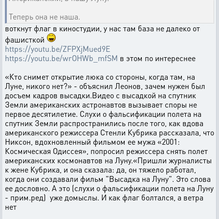
Теперь она не наша.
воткнут флаг в киностудии, у нас там база не далеко от
фашисткой
https://youtu.be/ZFPXjMued9E
https://youtu.be/wrOHWb_mfSM
в этом по интереснее
«Кто снимет открытие люка со стороны, когда там, на
Луне, никого нет?» - объяснил Леонов, зачем нужен был
досъем кадров высадки.Видео с высадкой на спутник
Земли американских астронавтов вызывает споры не
первое десятилетие. Слухи о фальсификации полета на
спутник Земли распространились после того, как вдова
американского режиссера Стенли Кубрика рассказала, что
Никсон, вдохновленный фильмом ее мужа «2001:
Космическая Одиссея», попросил режиссера снять полет
американских космонавтов на Луну.«Пришли журналисты
к жене Кубрика, и она сказала: да, он тяжело работал,
когда они создавали фильм "Высадка на Луну". Это слова
ее дословно. А это (слухи о фальсификации полета на Луну
- прим.ред) уже домыслы. И как флаг болтался, а ветра
нет