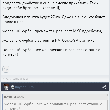
приделать джойстик и оно не смогло причалить. Так и
сидит себе бревном в кресле. )))
Следующая попытка будет 27-го. Даже не знаю, что будет
прикольнее:
железный чурбан промажет и разнесет МКС вдребезги;
железного чурбана затопят в НАТОвской Атлантике;
железный чурбан все же причалит и разнесет станцию
изнутри!
25 Августа 2019 01:12:28
💀
Raynor_Jim
Цитата: Nika2015
железный чурбан все же причалит и разнесет станцию
изнутри!