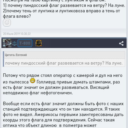
1) почему пиндосский флаг развевается на ветру? На луне.
2)почему тень от лунтика и лунтиковоза вправо а тень от
флага влево?
20 Июля 2019 10:30:22
T-800
⚖️
Цитата: Евгений
почему пиндосский флаг развевается на ветру? На луне.
Потому что рядом стоял оператор с камерой и дул на него
из пылесоса
Голливуд привык думать штампами, раз
есть флаг значит он должен развиваться. Висящий
неподвижно флаг нефотогеничен.
Вообще если есть флаг значит должны быть фото с наших
станций подтверждающих что он там находится. Я таких
фото не видел. Америкосы первыми заинтересованы дать
коорды этого флага для подтверждения. Сейчас такая
оптика что объект длиною в полметра может