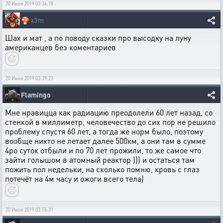
20 Июля 2019 02:34:18
🍄
x3m
Шах и мат , а по поводу сказки про высодку на луну
американцев без коментариев
20 Июля 2019 03:39:23
Flamingo
Мне нравицца как радиацию преодолели 60 лет назад, со
стенкой в миллиметр, человечество до сих пор не решило
проблему спустя 60 лет, а тогда же норм было, поэтому
вообще никто не летает далее 500км, а они там в сумме
4ро суток отбыли и по 70 лет прожили, то же самое что
зайти голышом в атомный реактор ))) и остаться там
пожить пол недельки, на сколько помню, кровь с глаз
потечёт на 4м часу и ожоги всего тела)
20 Июля 2019 03:55:31