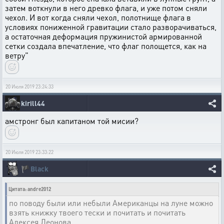
затем воткнули в него древко флага, и уже потом сняли
чехол. И вот когда сняли чехол, полотнище флага в
условиях пониженной гравитации стало разворачиваться,
а остаточная деформация пружинистой армированной
сетки создала впечатление, что флаг полощется, как на
ветру"
20 Июля 2019 23:24:33
kirill44
амстронг был капитаном той мисии?
20 Июля 2019 23:33:22
🏴
Black
Цитата: andre2012
по поводу были или небыли Американцы на луне можно
взять книжку твоего тески и почитать и почитать
Алексея Леонова.