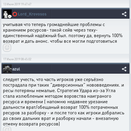
13 Июля 2019 19:47:47
⭕
Lord_Krovosos
учитывая что теперь громаднейшие проблемы с
хранением ресурсов- такой сейв через теху-
единственный надёжный был. поэтому да, вернуть 100%
возврат и дать анонс. чтобы все могли подготовиться
17 Июля 2019 08:45:02
azul
следует учесть, что часть игроков уже серъёзно
пострадала при таких "диверсионных" нововведениях. и
ресы потеряны немалые. Стратегия Удара из-за Угла
стала излюбленым методом воровства наиграного
ресурса и времени ( напомню недавнее урезание
дальности врат/обещаный возврат 100% потраченных
ресуров за разборку - и после того как игроки добрались
до своих дальних врат и разборку начали - внезапную
отмену возврата ресурсов)