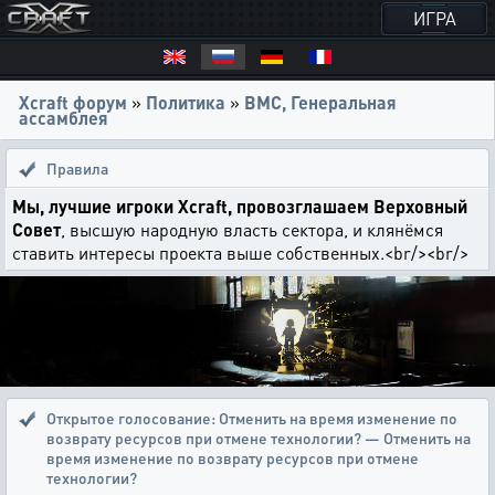
ИГРА
Xcraft форум
»
Политика
»
ВМС, Генеральная
ассамблея
Правила
Мы, лучшие игроки Xcraft, провозглашаем Верховный
Совет
, высшую народную власть сектора, и клянёмся
ставить интересы проекта выше собственных.<br/><br/>
Открытое голосование:
Отменить на время изменение по
возврату ресурсов при отмене технологии? — Отменить на
время изменение по возврату ресурсов при отмене
технологии?