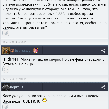
отмене исследования 100%, а это как никак канон, хоть мы
и далеко уже шагнули в сторону, все таки, считаю, что
надо что б возврат ресов был 100%, в любое время
отмены. Как еще копить на техи, если вместимости
хранилищь, транспорта и прочего не хвататет, особенно на
ранних этапах развития?
17 Июля 2019 18:35:15
🐻
beercrazy
|PR|PreF
, Может и так, не спорю. Но сам факт очередного
"отъёма" на лицо.
17 Июля 2019 22:01:16
beprotis
Васе уже давно посрать на голосовалки и вмс в целом...
Вася ведь "
СВЕТИЛО
"