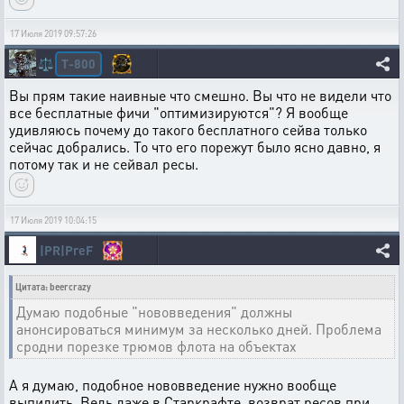
17 Июля 2019 09:57:26
T-800
⚖️
Вы прям такие наивные что смешно. Вы что не видели что
все бесплатные фичи "оптимизируются"? Я вообще
удивляюсь почему до такого бесплатного сейва только
сейчас добрались. То что его порежут было ясно давно, я
потому так и не сейвал ресы.
17 Июля 2019 10:04:15
|PR|PreF
Цитата: beercrazy
Думаю подобные "нововведения" должны
анонсироваться минимум за несколько дней. Проблема
сродни порезке трюмов флота на объектах
А я думаю, подобное нововведение нужно вообще
выпилить. Ведь даже в Старкрафте, возврат ресов при