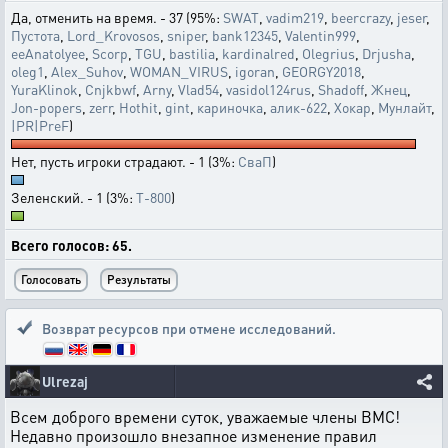
Да, отменить на время. - 37 (95%:
SWAT
,
vadim219
,
beercrazy
,
jeser
,
Пустота
,
Lord_Krovosos
,
sniper
,
bank12345
,
Valentin999
,
eeAnatolyee
,
Scorp
,
TGU
,
bastilia
,
kardinalred
,
Olegrius
,
Drjusha
,
oleg1
,
Alex_Suhov
,
WOMAN_VIRUS
,
igoran
,
GEORGY2018
,
YuraKlinok
,
Cnjkbwf
,
Arny
,
Vlad54
,
vasidol124rus
,
Shadoff
,
Жнец
,
Jon-popers
,
zerr
,
Hothit
,
gint
,
кариночка
,
алик-622
,
Хокар
,
Мунлайт
,
|PR|PreF
)
Нет, пусть игроки страдают. - 1 (3%:
СваП
)
Зеленский. - 1 (3%:
T-800
)
Всего голосов: 65.
Возврат ресурсов при отмене исследований.
Ulrezaj
Всем доброго времени суток, уважаемые члены ВМС!
Недавно произошло внезапное изменение правил