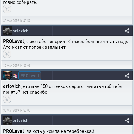
говно собирать.
30 Мая 2019 14:40:59
orlovich
PROLevel
, я же тебе говорил. Книжек больше читать надо.
Ато мозг от попоек заплывет
30 Мая 2019 14:49:03
PROLevel
🦄
orlovich
, ето мне "50 оттенков серого" читать чтоб тебя
понять? нет спасибо.
30 Мая 2019 14:50:00
orlovich
PROLevel
, да хоть у компа не теребонькай