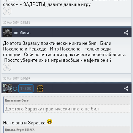
словом - ЗАДРОТЫ, давите дальше игру.
30 Мая 2019 12:55:56
me-Gera-
До этого Заразку практически никто не бил. Били
Поколопа и Редхеда. И то Поколопа - только ради
станции. Сейчас пятисотки практически нерентабельны.
Просто уберите их из игры вообще - нафига они ?
30 Мая 2019 13:01:09
T-800
⚖️
Цитата: me-Gera-
До этого Заразку практически никто не бил
На то она и Заразка
Цитата: EvgenT592XA