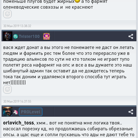
поменьше плугов будет жирных
а то фармят
оленеводческие совхозы и не краснеют
30 Мая 2019 13:38:32
♏
Tvister100
вася ждет донат а вы этого не понемаете не даст он летать
людям и фармить рес тем более что это перерасло уже в
традицию альянсов по сути не кто толком не играет тупо
полетят реса нафармят на опс и все а вы думаете это наш
шибанутый админ так оставит да не дождетесь теперь
тока так доним и удаляемся второго способа тут играть
нет))))))))))
30 Мая 2019 14:37:55
PROLevel
🦄
orlovich_toss
, хмм.. вот не понятна мне логика твоя..
насосал порезку кд, но продолжаешь собирать обрезаные
опсы. а щас еще и сопли пускаешь что ады не дают тебе то