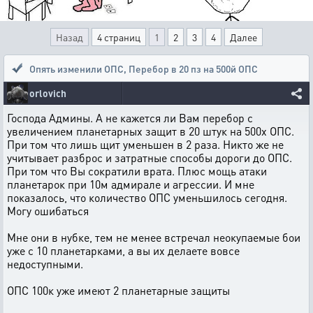
Назад
4 страниц
1
2
3
4
Далее
Опять изменили ОПС
,
Перебор в 20 пз на 500й ОПС
orlovich
Господа Админы. А не кажется ли Вам перебор с
увеличением планетарных защит в 20 штук на 500х ОПС.
При том что лишь щит уменьшен в 2 раза. Никто же не
учитывает разброс и затратные способы дороги до ОПС.
При том что Вы сократили врата. Плюс мощь атаки
планетарок при 10м адмирале и агрессии. И мне
показалось, что количество ОПС уменьшилось сегодня.
Могу ошибаться
Мне они в нубке, тем не менее встречал неокупаемые бои
уже с 10 планетарками, а вы их делаете вовсе
недоступными.
ОПС 100к уже имеют 2 планетарные защиты