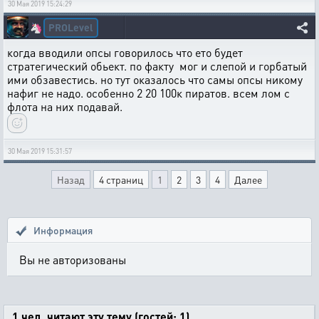
30 Мая 2019 15:24:29
PROLevel
🦄
когда вводили опсы говорилось что ето будет
стратегический обьект. по факту мог и слепой и горбатый
ими обзавестись. но тут оказалось что самы опсы никому
нафиг не надо. особенно 2 20 100к пиратов. всем лом с
флота на них подавай.
30 Мая 2019 15:31:57
Назад
4 страниц
1
2
3
4
Далее
Информация
Вы не авторизованы
1 чел. читают эту тему (гостей: 1)