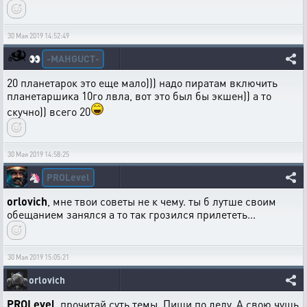
30 Мая 2019 14:52:49
-MAHGUCT-
👀
20 планетарок это еще мало))) надо пиратам включить
планетаршика 10го лвла, вот это был бы экшен)) а то
скучно)) всего 20
30 Мая 2019 14:58:25
PROLevel
🦄
orlovich
, мне твои советы не к чему. ты б лутше своим
обещанием занялся а то так грозился прилететь...
30 Мая 2019 15:05:21
orlovich
PROLevel
, прочитай суть темы. Пиши по делу. А свою чушь