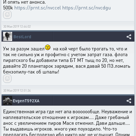
И опять нет анонса.
500k
https://prnt.sc/nvccel
https://prnt.sc/nvcdgu
30 Мая 2019 12:44:02
BestLord
Ум за разум зашел
на кой черт было трогать то, что и
так не сильно уж и профитно с учетом затрат газа. флота
пиратского бы добавили типа БТ МТ тыщ по 20, но нет,
давайте 20 планетарок зарядим, вася давай 50 ПЗ.ломать
бензопилу-так об шпалы!
30 Мая 2019 12:51:34
EvgenT592XA
Единственная игра где нет апа вооооообще. Неуважение и
наплевательское отношение к игрокам.... Даже гребаный
анос с увеличением пиров Мася отменил. Дави дальше....
Ты выдавишь игроков. много уже поуходило. Что-то
предлагать бесполезно ибо никто нас не услышит. Одним