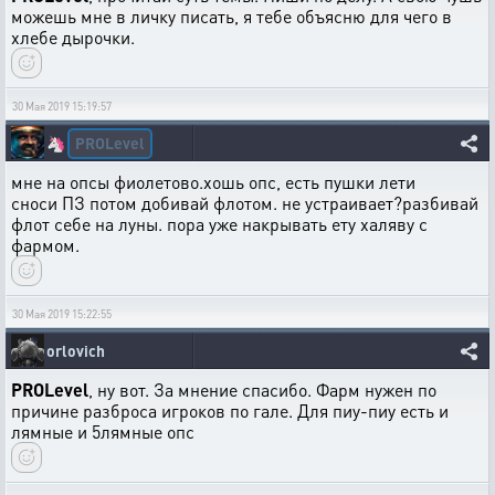
можешь мне в личку писать, я тебе объясню для чего в
хлебе дырочки.
30 Мая 2019 15:19:57
PROLevel
🦄
мне на опсы фиолетово.хошь опс, есть пушки лети
сноси ПЗ потом добивай флотом. не устраивает?разбивай
флот себе на луны. пора уже накрывать ету халяву с
фармом.
30 Мая 2019 15:22:55
orlovich
PROLevel
, ну вот. За мнение спасибо. Фарм нужен по
причине разброса игроков по гале. Для пиу-пиу есть и
лямные и 5лямные опс