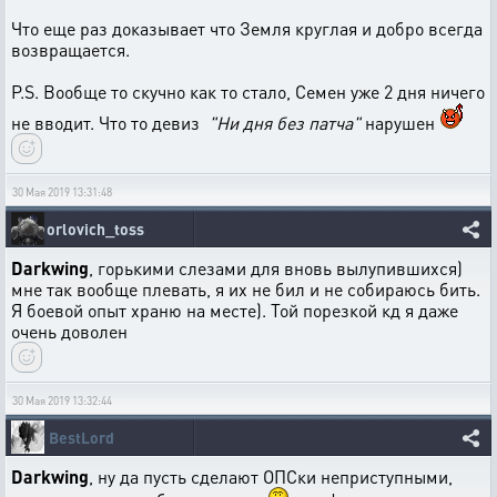
Что еще раз доказывает что Земля круглая и добро всегда
возвращается.
P.S. Вообще то скучно как то стало, Семен уже 2 дня ничего
не вводит. Что то девиз
"Ни дня без патча"
нарушен
30 Мая 2019 13:31:48
orlovich_toss
Darkwing
, горькими слезами для вновь вылупившихся)
мне так вообще плевать, я их не бил и не собираюсь бить.
Я боевой опыт храню на месте). Той порезкой кд я даже
очень доволен
30 Мая 2019 13:32:44
BestLord
Darkwing
, ну да пусть сделают ОПСки неприступными,