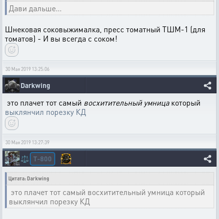
Дави дальше...
Шнековая соковыжималка, пресс томатный ТШМ-1 (для
томатов) - И вы всегда с соком!
30 Мая 2019 13:25:06
Darkwing
это плачет тот самый
восхитительный умница
который
выклянчил порезку КД
30 Мая 2019 13:27:39
T-800
⚖️
Цитата: Darkwing
это плачет тот самый восхитительный умница который
выклянчил порезку КД