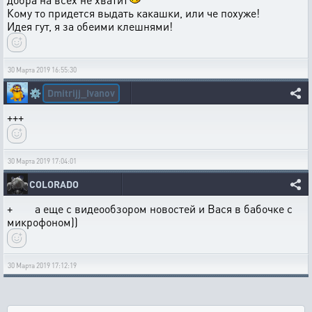
Кому то придется выдать какашки, или че похуже!
Идея гут, я за обеими клешнями!
30 Марта 2019 16:55:30
Dmitrijj_Ivanov
⚙️
+++
30 Марта 2019 17:04:01
COLORADO
+ а еще с видеообзором новостей и Вася в бабочке с
микрофоном))
30 Марта 2019 17:12:19