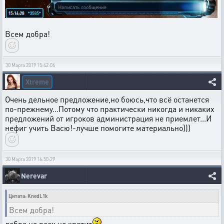
Всем добра!
30 Марта 2019 15:42:06
Xtreme
Очень дельное предложение,но боюсь,что всё останется
по-прежнему...Потому что практически никогда и никаких
предложений от игроков администрация не приемлет...И
нефиг учить Васю!-лучше помогите материально)))
30 Марта 2019 16:50:29
Nerevar
Цитата: KnedL1k
Всем добра!
добра на всех не хватит