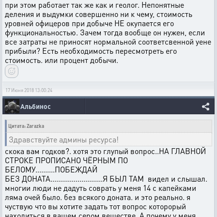
при этом работает так же как и геолог. Непонятные
деления и выдумки совершенно ни к чему, стоимость
уровней офицеров при добыче НЕ окупается его
функциональностью. Зачем тогда вообще он нужен, если
все затраты не приносят нормальной соответсвенной уене
прибыли? Есть необходимость пересмотреть его
стоимость. или процент добычи.
17 Июня 2018 13:00:24
Альбинос
Цитата: Zarazka
Здравствуйте админы ресурса!
скока вам годков?. хотя это глупый вопрос..НА ГЛАВНОЙ
СТРОКЕ ПРОПИСАНО ЧЁРНЫМ ПО
БЕЛОМУ..........ПОБЕЖДАЙ
БЕЗ ДОНАТА...........................Я БЫЛ ТАМ видел и слышал.
многии люди не дадуть соврать у меня 14 с капейками
ляма очей было. без всякого доната. и это реально. я
чуствую что вы хотите задать тот вопрос которорый
находиться в вашем сером вешестве. А почему у меня