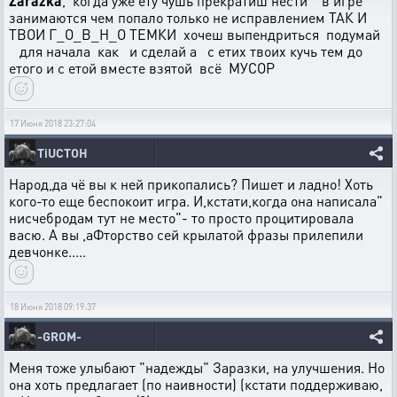
Zarazka
, когда уже ету чушь прекратиш нести в игре
занимаются чем попало только не исправлением ТАК И
ТВОИ Г_О_В_Н_О ТЕМКИ хочеш выпендриться подумай
для начала как и сделай а с етих твоих кучь тем до
етого и с етой вместе взятой всё МУСОР
17 Июня 2018 23:27:04
TiUCTOH
Народ,да чё вы к ней прикопались? Пишет и ладно! Хоть
кого-то еще беспокоит игра. И,кстати,когда она написала"
нисчебродам тут не место"- то просто процитировала
васю. А вы ,аФторство сей крылатой фразы прилепили
девчонке.....
18 Июня 2018 09:19:37
-GROM-
Меня тоже улыбают "надежды" Заразки, на улучшения. Но
она хоть предлагает (по наивности) (кстати поддерживаю,