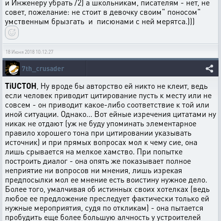
и Инженеру убрать /2) а школьникам, писателям - нет, не
совет, пожелание: не стоит в девочку своим" поносом"
умственным брызгать и писюнами с ней мерятса.)))
18 Июня 2018 10:12:27
7th_crusader
TiUCTOH
, Ну вроде бы авторство ей никто не клеит, ведь
если человек приводит цитирование пусть к месту или не
совсем - он приводит какое-либо соответствие к той или
иной ситуации. Однако... Вот ейные изречения цитатами ну
никак не отдают (уж не буду упоминать элементарное
правило хорошего тона при цитировании указывать
источник) и при прямых вопросах мол к чему сие, она
лишь срывается на мелкое хамство. При попытке
построить диалог - она опять же показывает полное
неприятие ни вопросов ни мнения, лишь изрекая
предпосылки мол ее мнение есть воистину нужное дело.
Более того, умалчивая об истинных своих хотелках (ведь
любое ее предложение преследует фактически только ей
нужные мероприятия, судя по откликам) - она пытается
пробудить еще более большую алчность у устроителей