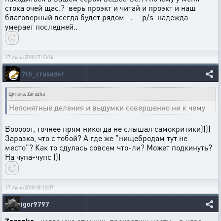
стока очей щас.? верь проэкт и читай и проэкт и наш
благоверный всегда будет рядом . p/s надежда
умерает последней..
17 Июня 2018 17:13:16
7th_crusader
Цитата: Zarazka
Непонятные деления и выдумки совершенно ни к чему
Вооооот, точнее прям никогда не слышал самокритики))))
Заразка, что с тобой? А где же "нищебродам тут не
место"? Как то сдулась совсем что-ли? Может подкинуть?
На чупа-чупс )))
17 Июня 2018 18:12:07
igor9797