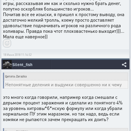
игры, рассказывая им как и сколько нужно брать денег,
попутно оскорбляя большинство игроков...
Почитав все ее изыски, я пришел к простому выводу, она
достаточно мелкий тролль, коему просто доставляет
удовольствие подначивать игроков на различного рода
холивары. Правда пока чтот плоховастенько выходит)))...
Мала еще наверное))
18 Июня 2018 11:16:52
Silent_fish
Цитата: Zarazka
Непонятные деления и выдумки совершенно ни к чему
это много когда говорили, например когда смешали с
дерьмом процент заражения и сделали из понятного 4%
за уровень хитровы*б*нскую формулу или когда убрали
нормальное ПУ этим маразмом. но так надо, ведь если
хомяки не рыпаются зачем прекращать их доить?