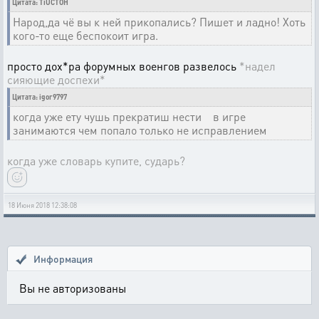
Цитата: TiUCTOH
Народ,да чё вы к ней прикопались? Пишет и ладно! Хоть
кого-то еще беспокоит игра.
просто дох*ра форумных военгов развелось
*надел
сияющие доспехи*
Цитата: igor9797
когда уже ету чушь прекратиш нести в игре
занимаются чем попало только не исправлением
когда уже словарь купите, сударь?
18 Июня 2018 12:38:08
Информация
Вы не авторизованы