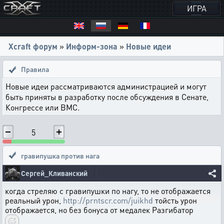
ИГРА
Xcraft форум
»
Информ-зона
»
Новые идеи
Правила
Новые идеи рассматриваются администрацией и могут
быть приняты в разработку после обсуждения в Сенате,
Конгрессе или ВМС.
5
гравипушка против нага
Сергей_Кливанский
когда стреляю с гравипушки по нагу, то не отображается
реальный урон,
http://prntscr.com/juikhd
тойсть урон
отображается, но без бонуса от медалек Разгибатор