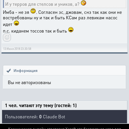
И у терров для стелсов и уников, а?
Имба - не зя
. Согласен зс, джовам, снз так как они не
востребованы ну и так и быть КСам раз левикам насос
идет
п.с. киданем тоссов так и быть
13 Июня 2018 23:30:58
Информация
Вы не авторизованы
1 чел. читают эту тему (гостей: 1)
Пользователей:
0
Claude Bot
Космическая онлайн стратегия Xcraft это бесплатная игра для