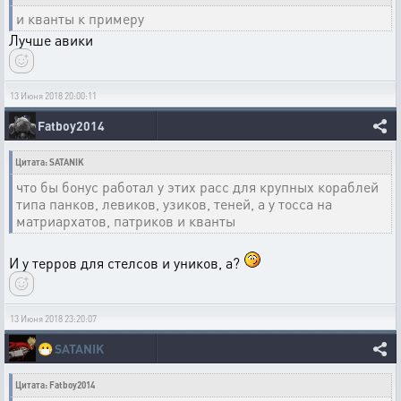
и кванты к примеру
Лучше авики
13 Июня 2018 20:00:11
Fatboy2014
Цитата: SATANIK
что бы бонус работал у этих расс для крупных кораблей
типа панков, левиков, узиков, теней, а у тосса на
матриархатов, патриков и кванты
И у терров для стелсов и уников, а?
13 Июня 2018 23:20:07
😷
SATANIK
Цитата: Fatboy2014