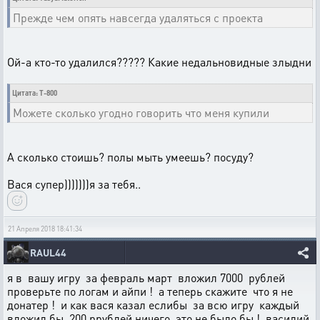
Прежде чем опять навсегда удаляться с проекта
Ой-а кто-то удалился????? Какие недальновидные злыдни
Цитата: T-800
Можете сколько угодно говорить что меня купили
А сколько стоишь? полы мыть умеешь? посуду?
Вася супер)))))))я за тебя..
21 Апреля 2018 18:41:34
RAUL44
я в вашу игру за февраль март вложил 7000 рублей
проверьте по логам и айпи ! а теперь скажите что я не
донатер ! и как вася казал еслибы за всю игру каждый
вложил бы 200 ррублей ничего это не было бы ! василий