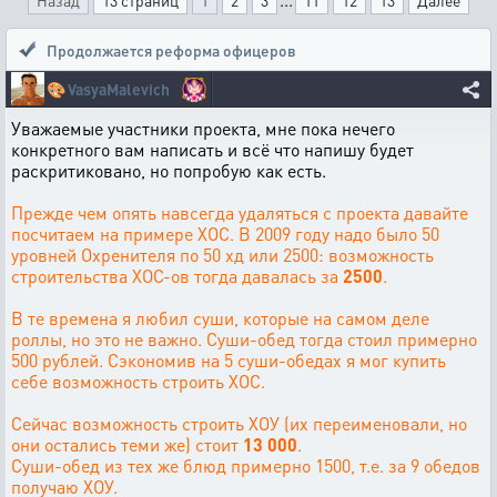
Назад
13 страниц
1
2
3
11
12
13
Далее
Продолжается реформа офицеров
🎨
VasyaMalevich
Уважаемые участники проекта, мне пока нечего
конкретного вам написать и всё что напишу будет
раскритиковано, но попробую как есть.
Прежде чем опять навсегда удаляться с проекта давайте
посчитаем на примере ХОС. В 2009 году надо было 50
уровней Охренителя по 50 хд или 2500: возможность
строительства ХОС-ов тогда давалась за
2500
.
В те времена я любил суши, которые на самом деле
роллы, но это не важно. Суши-обед тогда стоил примерно
500 рублей. Сэкономив на 5 суши-обедах я мог купить
себе возможность строить ХОС.
Сейчас возможность строить ХОУ (их переименовали, но
они остались теми же) стоит
13 000
.
Суши-обед из тех же блюд примерно 1500, т.е. за 9 обедов
получаю ХОУ.