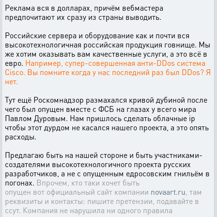
Реклама вся в долларах, причём вебмастера
предпочитают их сразу из страны выводить.
Российские сервера и оборудование как и почти вся
высокотехнологичная российская продукция говнище. Мы
же хотим оказывать вам качественные услуги, а это всё в
евро.
Например, супер-совершенная анти-DDos система
Cisco. Вы помните когда у нас последний раз был DDos? Я
нет.
Тут ещё Роскомнадзор размахался кривой дубиной после
чего был опущен вместе с ФСБ на глазах у всего мира
Павлом Дуровым. Нам пришлось сделать облачные ip
чтобы этот дурдом не касался нашего проекта, а это опять
расходы.
Предлагаю быть на нашей стороне и быть участниками-
создателями высокотехнологичного проекта русских
разработчиков, а не с опущенным едросовским гнильём в
погонах.
Впрочем, кто таки хочет быть
опущен вот официальный сайт компании
novaart.ru
, там
реквизиты и контакты: пишите претензии, подавайте в
ссут. Компания не нарушила ни одного правила