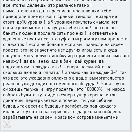
все что ты делаешь это реальное гавно !
вымогателсьтво да ты расписал про плюшки тебе
приводили пример ваш сраный гейолог нихера не
стоит до10 уровня ! а 9 уровней покупать смысла нет
свои крохи можете засунуть себе в зад ! не хорошо
банить людей в после писать про них ! и отвечать на
удаленные посты все это туфта а игр я могу вам привести
с десяток ! если не больше если вы зависли на своем
крафте это не значет что нет других игры есть и куда
получше могу целую линейку игр привести только смысла
невижу ! да да знаю иди в бан ! дай курам да
подхалимам покудахтать ! теперь посчитайте за
скольких людей я оплатил ! и таких как я каждый 3-4 так
что все это уже давно оплачено а ваше вымогательство
реально уже доходит до смешного абсурда ! Вася ну не
сможешь ты уже и игру поднять это 100000% и народ
собрать будите тут сидеть супер пупер кореша и топ
донатеры перегрызетесь и поверь ты уже себя не
будешь так вести а будешь прогибаться под каждого
иначе и эту сотню растеряешь тогда реально пойдешь
зарабатывать на своем красивом острове миньетами