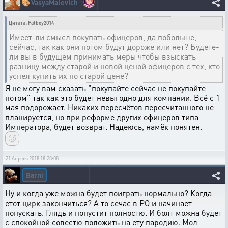
🎨
VasyaMalevich
Цитата: Fatboy2014
Имеет-ли смысл покупать офицеров, да побольше,
сейчас, так как они потом будут дороже или нет? Будете-
ли вы в будущем принимать меры чтобы взыскать
разницу между старой и новой ценой офицеров с тех, кто
успел купить их по старой цене?
Я не могу вам сказать "покупайте сейчас не покупайте
потом" так как это будет невыгодно для компании. Всё с 1
мая подорожает. Никаких пересчётов пересчитанного не
планируется, но при реформе других офицеров типа
Императора, будет возврат. Надеюсь, намёк понятен.
21 Апреля 2018 18:28:08
Barni
Ну и когда уже можна будет поиграть нормально? Когда
етот цирк закончиться? А то сечас в РО и начинает
попускать. Глядь и попустит полностю. И болт можна будет
с спокойной совестю положить на ету пародию. Мол