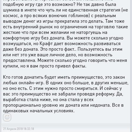
подобную игру где это возможно? Не так давно была
шумиха в инете что чуть ли не единственная стратегия (не
космос, а про всяких вонючих гоблинов) с реальным
выводом денег из игры прекратила это делать. Там тоже
есть внутренний рынок но ограничения на торговлю такие
жесткие что при всем желании не наторгуешь на
комфортную игру без доната. Вы можете сколько угодно
возмущаться, но Крафт дает возможность развиваться
даже без доната. Это просто факт.. Пользуетесь вы этим
или нет это уже ваше личное дело, но возможность
предоставлена. Можете сколько угодно говорить что меня
купили, но я вам просто привел факты.
Кто готов донатить будет иметь преимущество, это закон
любых онлайн-игр. В одних оно больше, в других меньше,
но оно есть. С этим нужно просто смириться. И сейчас у
вас это преимущество не забрали проведя реформу. Да,
выработка стала ниже, но она стала у всех
пропорционально уровню их доната или недоната. Все в
одинаковых начальных условиях.
21 Апреля 2018 18:32:18