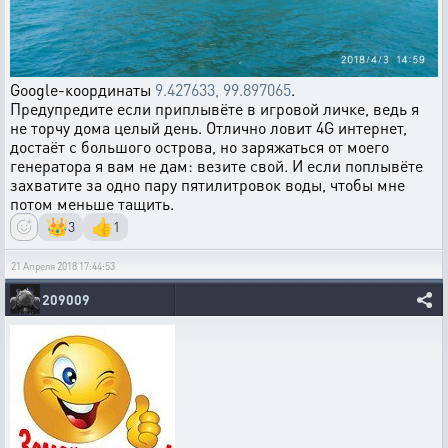
Google-координаты
9.427633, 99.897065
.
Предупредите если приплывёте в игровой личке, ведь я
не торчу дома целый день. Отлично ловит 4G интернет,
достаёт с большого острова, но заряжаться от моего
генератора я вам не дам: везите свой. И если поплывёте
захватите за одно пару пятилитровок воды, чтобы мне
потом меньше тащить.
👑
👍
3
1
21 Апреля 2018 17:44:53
209009