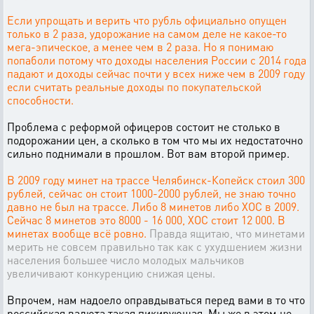
Если упрощать и верить что рубль официально опущен
только в 2 раза, удорожание на самом деле не какое-то
мега-эпическое, а менее чем в 2 раза. Но я понимаю
попаболи потому что доходы населения России с 2014 года
падают и доходы сейчас почти у всех ниже чем в 2009 году
если считать реальные доходы по покупательской
способности.
Проблема с реформой офицеров состоит не столько в
подорожании цен, а сколько в том что мы их недостаточно
сильно поднимали в прошлом. Вот вам второй пример.
В 2009 году минет на трассе Челябинск-Копейск стоил 300
рублей, сейчас он стоит 1000-2000 рублей, не знаю точно
давно не был на трассе. Либо 8 минетов либо ХОС в 2009.
Сейчас 8 минетов это 8000 - 16 000, ХОС стоит 12 000. В
минетах вообще всё ровно.
Правда ящитаю, что минетами
мерить не совсем правильно так как с ухудшением жизни
населения большее число молодых мальчиков
увеличивают конкуренцию снижая цены.
Впрочем, нам надоело оправдываться перед вами в то что
российская валюта такая пикирующая. Мы же в этом не