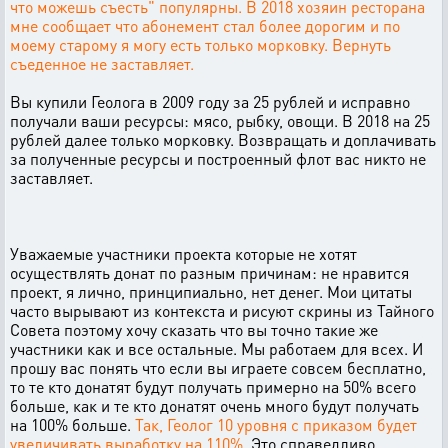
что можешь съесть" популярны. В 2018 хозяин ресторана
мне сообщает что абонемент стал более дорогим и по
моему старому я могу есть только морковку. Вернуть
съеденное не заставляет.
Вы купили Геолога в 2009 году за 25 рублей и исправно
получали ваши ресурсы: мясо, рыбку, овощи. В 2018 на 25
рублей далее только морковку. Возвращать и доплачивать
за полученные ресурсы и построенный флот вас никто не
заставляет.
Уважаемые участники проекта которые не хотят
осуществлять донат по разным причинам: не нравится
проект, я лично, принципиально, нет денег. Мои цитаты
часто вырывают из контекста и рисуют скрины из Тайного
Совета поэтому хочу сказать что вы точно такие же
участники как и все остальные. Мы работаем для всех. И
прошу вас понять что если вы играете совсем бесплатно,
то те кто донатят будут получать примерно на 50% всего
больше, как и те кто донатят очень много будут получать
на 100% больше.
Так, Геолог 10 уровня с приказом будет
увеличивать выработку на 110%.
Это справедливо.