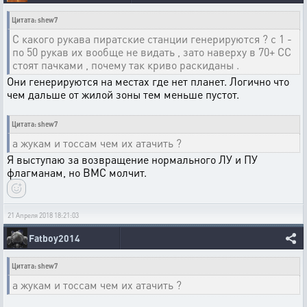
Цитата: shew7
С какого рукава пиратские станции генерируются ? с 1 -
по 50 рукав их вообще не видать , зато наверху в 70+ СС
стоят пачками , почему так криво раскиданы .
Они генерируются на местах где нет планет. Логично что
чем дальше от жилой зоны тем меньше пустот.
Цитата: shew7
а жукам и тоссам чем их атачить ?
Я выступаю за возвращение нормального ЛУ и ПУ
флагманам, но ВМС молчит.
21 Апреля 2018 18:21:03
Fatboy2014
Цитата: shew7
а жукам и тоссам чем их атачить ?