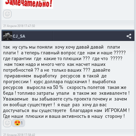
21 Апреля 2018 17:47:50
CJ_SA
так ну суть мы поняли хочу хочу давай давай плати
плати ! а теперь главный вопрос где нам и наше ?????
где гарантии где какие то плюшки ??? где что ?????
нам тоже надо и много чего как насчет наших
потребностей ?? а не только ваших ??? давайте
приравняем выработку ресурсов в такой де
прогрессии ! курс доллара подскачил ! выработка
ресурсов выросла на 50 % скорость полетов такая же
беда ! топливо затраты упали в таком же эквиваленте !
Уважаемые вы забываете суть проекта почему и зачем
он вообще существует ! я еще раз хочу до вас
достучаться вы существуете благодаря нам ИГРОКАМ !
Где наши плюшки и ваша активность в нашу сторону !
😍
1
21 Апреля 2018 17:58:40