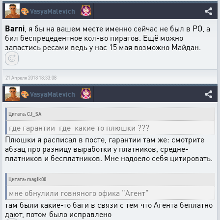
🎨
VasyaMalevich
Barni
, я бы на вашем месте именно сейчас не был в РО, а
бил беспрецедентное кол-во пиратов. Ещё можно
запастись ресами ведь у нас 15 мая возможно Майдан.
21 Апреля 2018 18:33:08
🎨
VasyaMalevich
Цитата: CJ_SA
где гарантии где какие то плюшки ???
Плюшки я расписал в посте, гарантии там же: смотрите
абзац про разницу выработки у платников, средне-
платников и бесплатников. Мне надоело себя цитировать.
Цитата: magik00
мне обнулили говняного офика "Агент"
там были какие-то баги в связи с тем что Агента беплатно
дают, потом было исправлено