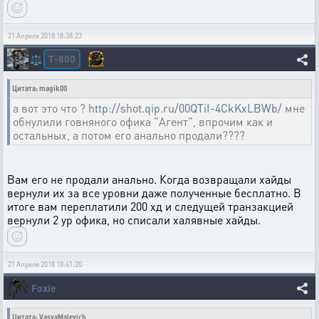
21 Апреля 2018 18:38:23
T-800
⚖️
Цитата: magik00
а вот это что ?
http://shot.qip.ru/00QTiI-4CkKxLBWb/
мне
обнулили говняного офика "Агент", впрочим как и
остальных, а потом его анально продали????
Вам его не продали анально. Когда возвращали хайды
вернули их за все уровни даже полученные бесплатно. В
итоге вам переплатили 200 хд и следущей транзакцией
вернули 2 ур офика, но списали халявные хайды.
21 Апреля 2018 18:41:20
Foxie
Цитата: VasyaMalevich