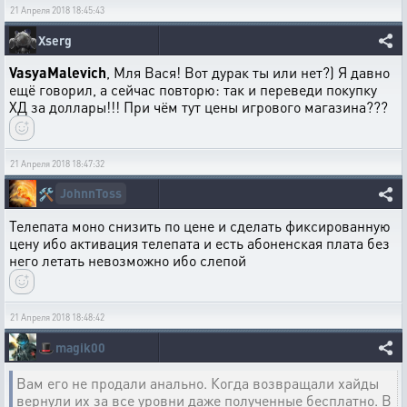
21 Апреля 2018 18:45:43
Xserg
VasyaMalevich
, Мля Вася! Вот дурак ты или нет?) Я давно
ещё говорил, а сейчас повторю: так и переведи покупку
ХД за доллары!!! При чём тут цены игрового магазина???
21 Апреля 2018 18:47:32
JohnnToss
🛠️
Телепата моно снизить по цене и сделать фиксированную
цену ибо активация телепата и есть абоненская плата без
него летать невозможно ибо слепой
21 Апреля 2018 18:48:42
🎩
magik00
Вам его не продали анально. Когда возвращали хайды
вернули их за все уровни даже полученные бесплатно. В