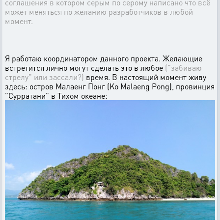
соглашения в котором серым по серому написано что всё
может меняться по желанию разработчиков в любой
момент.
Я работаю координатором данного проекта. Желающие
встретится лично могут сделать это в любое
("забиваю
стрелу" или зассали?)
время. В настоящий момент живу
здесь: остров Малаенг Понг (Ko Malaeng Pong), провинция
"Сурратани" в Тихом океане: