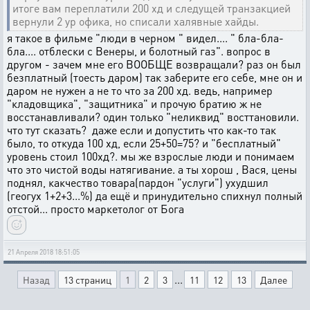
итоге вам переплатили 200 хд и следущей транзакцией
вернули 2 ур офика, но списали халявные хайды.
я такое в фильме "люди в черном " видел.... " бла-бла-
бла.... отблески с Венеры, и болотный газ". вопрос в
другом - зачем мне его ВООБЩЕ возвращали? раз он был
безплатный (тоесть даром) так заберите его себе, мне он и
даром не нужен а не то что за 200 хд. ведь, например
"кладовщика", "защитника" и прочую братию ж не
восстанавливали? один только "неликвид" восттановили.
что тут сказать? даже если и допустить что как-то так
было, то откуда 100 хд, если 25+50=75? и "бесплатный"
уровень стоил 100хд?. мы же взрослые люди и понимаем
что это чистой воды натягивание. а ты хорош , Вася, цены
поднял, какчество товара(пардон "услуги") ухудшил
(геогух 1+2+3...%) да ещё и принудительно спихнул полный
отстой... просто маркетолог от Бога
21 Апреля 2018 18:51:05
...
Назад
13 страниц
1
2
3
11
12
13
Далее