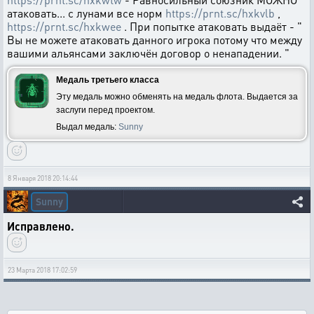
атаковать... с лунами все норм
https://prnt.sc/hxkvlb
,
https://prnt.sc/hxkwee
. При попытке атаковать выдаёт - "
Вы не можете атаковать данного игрока потому что между
вашими альянсами заключён договор о ненападении. "
Медаль третьего класса
Эту медаль можно обменять на медаль флота. Выдается за
заслуги перед проектом.
Выдал медаль:
Sunny
8 Января 2018 20:14:44
Sunny
Исправлено.
23 Марта 2018 17:02:59