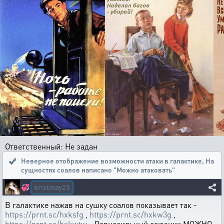
Ответственный: Не задан
Неверное отображение возможности атаки в галактике
,
На
сущностях соалов написано "Можно атаковать"
kristinay23
💞
В галактике нажав на сушку соалов показывает так -
https://prnt.sc/hxksfg
,
https://prnt.sc/hxkw3g
,
https://prnt.sc/hxkwtw
- Равносильный союзник МОЖНО