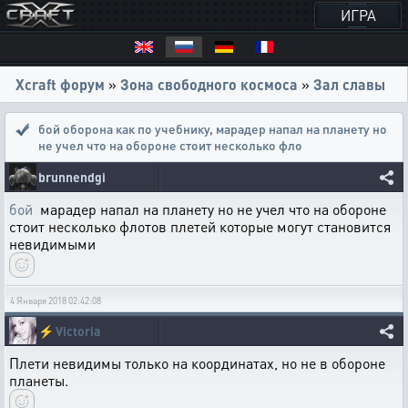
ИГРА
Xcraft форум
»
Зона свободного космоса
»
Зал славы
бой оборона как по учебнику
,
марадер напал на планету но
не учел что на обороне стоит несколько фло
brunnendgi
бой
марадер напал на планету но не учел что на обороне
стоит несколько флотов плетей которые могут становится
невидимыми
4 Января 2018 02:42:08
⚡
Victoria
Плети невидимы только на координатах, но не в обороне
планеты.