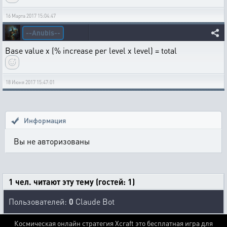
16 Марта 2017 15:04:47
--Anubis--
Base value x (% increase per level x level) = total
18 Июня 2017 15:47:01
Информация
Вы не авторизованы
1 чел. читают эту тему (гостей: 1)
Пользователей:
0
Claude Bot
Космическая онлайн стратегия Xcraft это бесплатная игра для