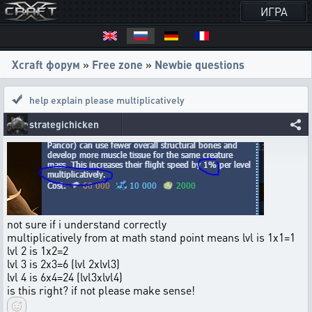
ИГРА
Xcraft форум
»
Free zone
»
Newbie questions
help explain please multiplicatively
strategichicken
not sure if i understand correctly
multiplicatively from at math stand point means lvl is 1x1=1
lvl 2 is 1x2=2
lvl 3 is 2x3=6 (lvl 2xlvl3)
lvl 4 is 6x4=24 (lvl3xlvl4)
is this right? if not please make sense!