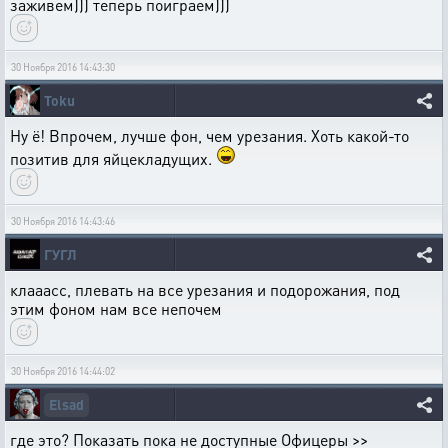
заживем))) теперь поиграем)))
30 Ноября 2016 14:43:30
Toku
Ну ё! Впрочем, лучше фон, чем урезания. Хоть какой-то
позитив для яйцекладущих.
30 Ноября 2016 14:43:46
ГУГЛ
клааасс, плевать на все урезания и подорожания, под
этим фоном нам все непочем
30 Ноября 2016 14:44:02
Elsad
где это? Показать пока не доступные Офицеры >>