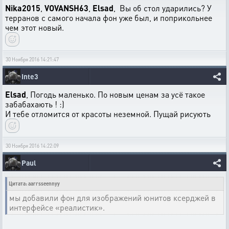
Nika2015
,
VOVANSH63
,
Elsad
, Вы об стол ударились? У
терранов с самого начала фон уже был, и поприкольнее
чем этот новый.
30 Ноября 2016 14:21:47
Inte3
Elsad
, Погодь маленько. По новым ценам за усё такое
забабахають ! :)
И тебе отломится от красоты неземной. Пущай рисують
30 Ноября 2016 14:22:09
Paul
Цитата: aarrsseennyy
мы добавили фон для изображений юнитов ксерджей в
интерфейсе «реалистик».