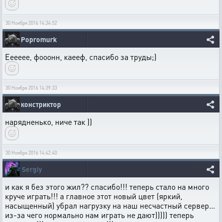
30 Ноября 2016 14:34:52
Popromurk
Ееееее, фооонн, каееф, спасибо за труды;)
30 Ноября 2016 14:39:33
констриктор
нарядненько, ниче так ))
30 Ноября 2016 14:42:40
Sergiy
и как я без этого жил?? спасибо!!! теперь стало на много
круче играть!!! а главное этот новый цвет (яркий,
насыщенный) убрал нагрузку на наш несчастный сервер...
из-за чего нормально нам играть не дают))))) теперь