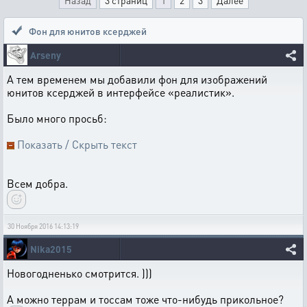
Назад
3 страниц
1
2
3
Далее
Фон для юнитов ксерджей
Arseny
А тем временем мы добавили фон для изображений
юнитов ксерджей в интерфейсе «реалистик».
Было много просьб:
Показать / Скрыть текст
Всем добра.
30 Ноября 2016 14:13:19
Nika2015
Новогодненько смотрится. )))
А можно террам и тоссам тоже что-нибудь прикольное?