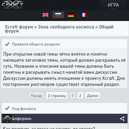
ИГРА
Xcraft форум
»
Зона свободного космоса
»
Общий
форум
Правила общего раздела
При открытии новой темы чётко внятно и понятно
напишите заголовок темы, который должен раскрывать её
суть. Название и описание вашей темы должны быть
понятны и раскрывать смысл начатой вами дискуссии.
Дискуссии должны иметь отношение к проекту Xcraft. Для
посторонних разговоров существует отдельный раздел.
Назад
2 страниц
1
2
Далее
Код феникса
Алфернон
Как поиграть за тосса не качаясь до квеста?