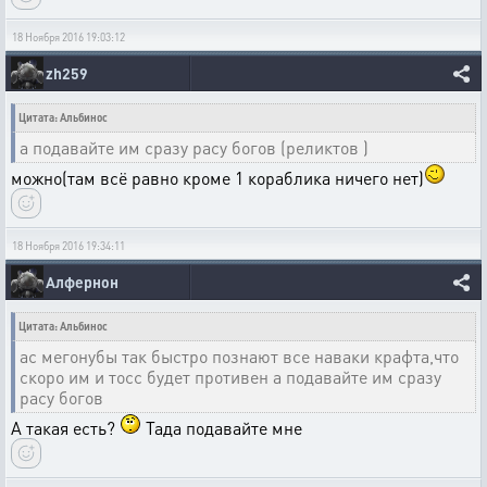
18 Ноября 2016 19:03:12
zh259
Цитата: Альбинос
а подавайте им сразу расу богов (реликтов )
можно(там всё равно кроме 1 кораблика ничего нет)
18 Ноября 2016 19:34:11
Алфернон
Цитата: Альбинос
ас мегонубы так быстро познают все наваки крафта,что
скоро им и тосс будет противен а подавайте им сразу
расу богов
А такая есть?
Тада подавайте мне