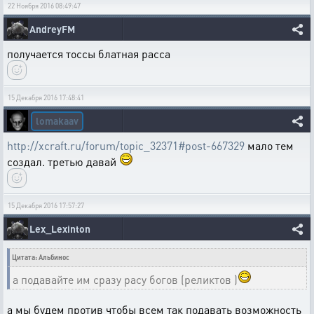
22 Ноября 2016 08:49:47
AndreyFM
получается тоссы блатная расса
15 Декабря 2016 17:48:41
lomakaav
http://xcraft.ru/forum/topic_32371#post-667329
мало тем
создал. третью давай
15 Декабря 2016 17:57:27
Lex_Lexinton
Цитата: Альбинос
а подавайте им сразу расу богов (реликтов )
а мы будем против чтобы всем так подавать возможность