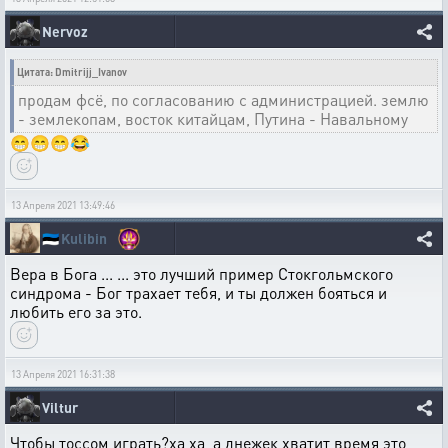
Nervoz
Цитата: Dmitrijj_Ivanov
продам фсё, по согласованию с администрацией. землю
- землекопам, восток китайцам, Путина - Навальному
😁😁😁😂
13 Апреля 2021 13:49:46
🇪🇪
Kulibin
Вера в Бога ... ... это лучший пример Стокгольмского
синдрома - Бог трахает тебя, и ты должен бояться и
любить его за это.
13 Апреля 2021 16:31:38
Viltur
Чтобы тоссом играть?ха ха ,а днежек хватит время,это