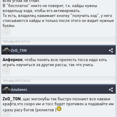
всех углах не стоит.
В "бесплатно" никто не поверит, т.к. хайды нужны
владельцу кода, чтобы его активировать.
То есть, владелец нажимает кнопку "получить код", у него
списываются хайды и только после этого он видит нужные
буквы.
18 Ноября 2016 12:11:41
ZeD_TGN
Алфернон
, чтобы понять всю прелесть тосса надо хоть
играть научиться за другие рассы, так что учись
18 Ноября 2016 12:54:52
Альбинос
ZeD_TGN
, щас мегонубы так быстро познают все наваки
крафта,что скоро им и тосс будет противен а подавайте им
сразу расу богов (реликтов )