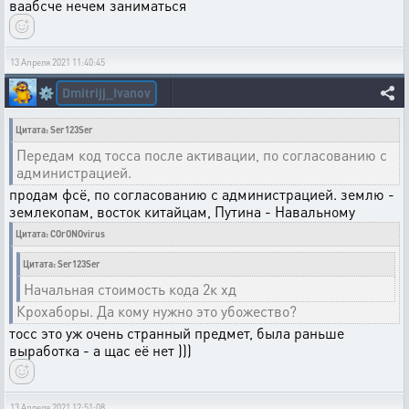
ваабсче нечем заниматься
13 Апреля 2021 11:40:45
Dmitrijj_Ivanov
⚙️
Цитата: Ser123Ser
Передам код тосса после активации, по согласованию с
администрацией.
продам фсё, по согласованию с администрацией. землю -
землекопам, восток китайцам, Путина - Навальному
Цитата: COrONOvirus
Цитата: Ser123Ser
Начальная стоимость кода 2к хд
Крохаборы. Да кому нужно это убожество?
тосс это уж очень странный предмет, была раньше
выработка - а щас её нет )))
13 Апреля 2021 12:51:08