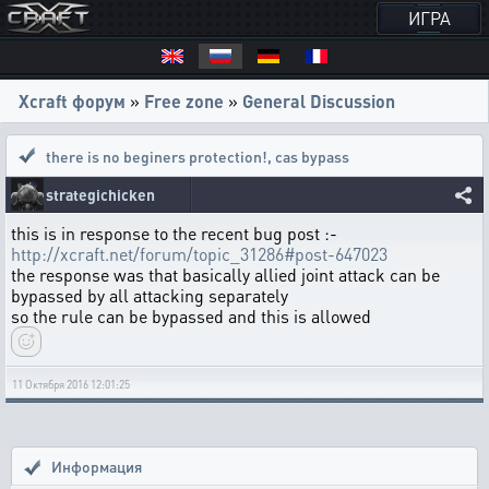
ИГРА
Xcraft форум
»
Free zone
»
General Discussion
there is no beginers protection!
,
cas bypass
strategichicken
this is in response to the recent bug post :-
http://xcraft.net/forum/topic_31286#post-647023
the response was that basically allied joint attack can be
bypassed by all attacking separately
so the rule can be bypassed and this is allowed
11 Октября 2016 12:01:25
Информация