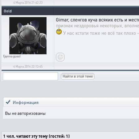
4 Марта 2016 21:42:23
Oold
Gimar,
сленгов куча всяких есть и мест
признак нездоровья некоторых, вполн
У нас кстати тоже не всё так плохо
Группа
guest
4 Марта 2016 22:13:45
Информация
Вы не авторизованы
1 чел. читают эту тему (гостей: 1)