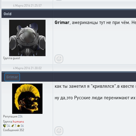
4 Марта 2016 21:25:57
Oold
Grimar
, американцы тут не при чём. Н
Группа
guest
4 Марта 2016 21:30:02
Grimar
как ты заметил я "кривлялся".в квесте
ну да,это Русские люди перенимают их 
Репутация
224
Группа
humans
34
7
36
Сообщений
352