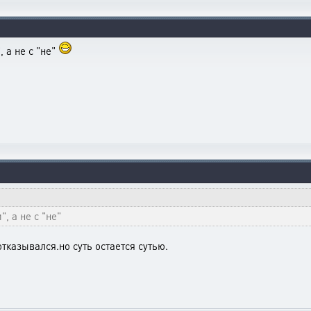
, а не с "не"
", а не с "не"
отказывался.но суть остается сутью.