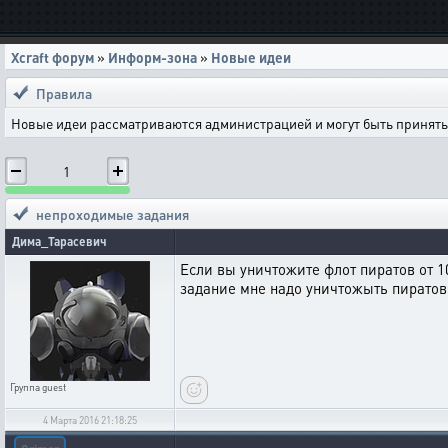
Xcraft форум
»
Информ-зона
»
Новые идеи
Правила
Новые идеи рассматриваются администрацией и могут быть приняты 
1
непроходимые задания
Дима_Тарасевич
Если вы уничтожите флот пиратов от 10
задание мне надо уничтожыть пиратов 
Группа
guest
4 Марта 2016 21:18:25