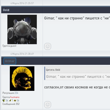
4 Марта 2016 21:35:57
Oold
Gimar, " как ни странно" пишется с "ни"
Группа
guest
4 Марта 2016 21:38:49
Grimar
Цитата: Oold
Gimar, " как ни странно" пишется с "ни
согласен,от своих косяков не когда не 
Репутация
224
Группа
humans
34
7
36
Сообщений
352