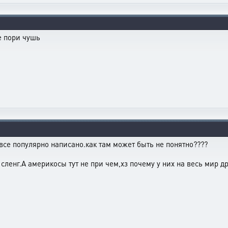
е пори чушь
 все популярно написано.как там может быть не понятно????
сленг.А америкосы тут не при чем,хз почему у них на весь мир д