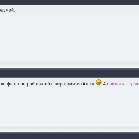
одумай.
але флот построй шытоб с пиратами тягАться
А ваивать -- усп