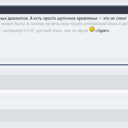
ных диалектов. А есть просто шуточное кривлянье -- это не сленг
е может быть) А почему на весь мир пошёл английский язык и д
 -- например в СНГ русский язык, как не крути
</span>