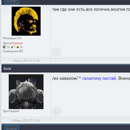
Grimar
там где они есть.все логично,мозгом п
Репутация
224
Группа
humans
34
7
36
Сообщений
352
4 Марта 2016 21:21:46
Oold
/их навалом/
* галактику листай
. Внач
Группа
guest
4 Марта 2016 21:21:54
Grimar