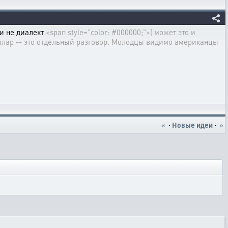
 и не диалект
<span style="color: #000000;">( может это и
оллар -- это отдельный разговор. Молодцы видимо американцы
«
·
Новые идеи
·
»