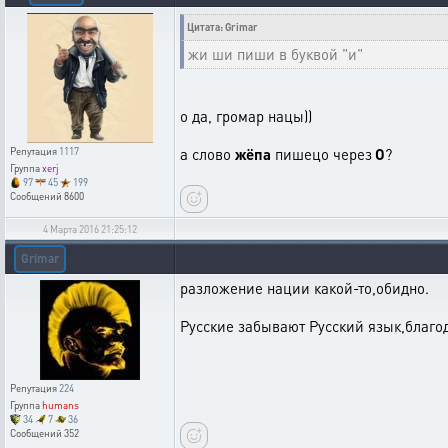
Цитата: Grimar
жи ши пиши в буквой "и"
о да, громар нацы))
а слово
жёпа
пишецо через
О
?
Репутация
1117
Группа
xerj
97
45
199
Сообщений
8600
4 Марта 2016 21:25:12
Grimar
разложение нации какой-то,обидно.
Русские забывают Русский язык,благод
Репутация
224
Группа
humans
34
7
36
Сообщений
352