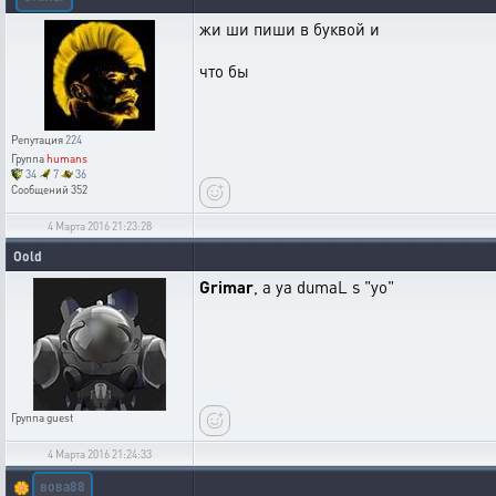
жи ши пиши в буквой и
что бы
Репутация
224
Группа
humans
34
7
36
Сообщений
352
4 Марта 2016 21:23:28
Oold
Grimar
, a ya dumaL s "yo"
Группа
guest
4 Марта 2016 21:24:33
вова88
🌼