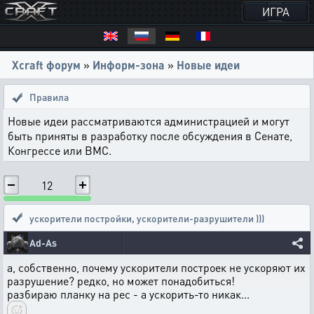
ИГРА
Xcraft форум
»
Информ-зона
»
Новые идеи
Правила
Новые идеи рассматриваются администрацией и могут
быть приняты в разработку после обсуждения в Сенате,
Конгрессе или ВМС.
12
ускорители постройки
,
ускорители-разрушители )))
Ad-As
а, собственно, почему ускорители построек не ускоряют их
разрушение? редко, но может понадобиться!
разбираю планку на рес - а ускорить-то никак...