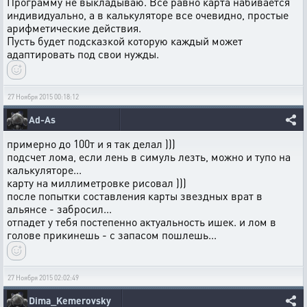
Программу не выкладываю. Все равно карта набивается
индивидуально, а в калькуляторе все очевидно, простые
арифметические действия.
Пусть будет подсказкой которую каждый может
адаптировать под свои нужды.
27 Ноября 2015 00:18:12
Ad-As
примерно до 100т и я так делал )))
подсчет лома, если лень в симуль лезть, можно и тупо на
калькуляторе...
карту на миллиметровке рисовал )))
после попытки составления карты звездных врат в
альянсе - забросил...
отпадет у тебя постепенно актуальность ишек. и лом в
голове прикинешь - с запасом пошлешь...
27 Ноября 2015 02:02:49
Dima_Kemerovsky