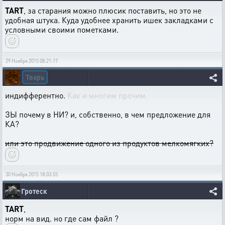
TART
, за старания можно плюсик поставить, но это не
удобная штука. Куда удобнее хранить ишек закладками с
условными своими пометками.
29 Ноября 2015 08:21:17
Тварь
индифферентно.
Как и многим прочим.
ЗЫ почему в НИ? и, собственно, в чем предложение для
КА?
или это продвижение одного из продуктов мелкомягких?
30 Ноября 2015 18:03:55
Гротеск
TART
,
норм на вид. но где сам файл ?