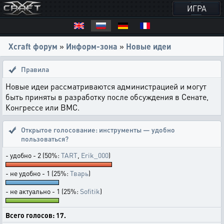
ИГРА
Xcraft форум
»
Информ-зона
»
Новые идеи
Правила
Новые идеи рассматриваются администрацией и могут
быть приняты в разработку после обсуждения в Сенате,
Конгрессе или ВМС.
Открытое голосование:
инструменты — удобно
пользоваться?
- удобно - 2 (50%:
TART
,
Erik_000
)
- не удобно - 1 (25%:
Тварь
)
- не актуально - 1 (25%:
Sofitik
)
Всего голосов: 17.