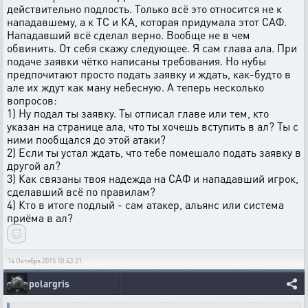
действительно подлость. Только всё это относится не к
нападавшему, а к ТС и КА, которая придумала этот САФ.
Нападавший всё сделал верно. Вообще не в чем
обвинить. От себя скажу следующее. Я сам глава ала. При
подаче заявки чётко написаны требования. Но нубы
предпочитают просто подать заявку и ждать, как-будто в
але их ждут как ману небесную. А теперь несколько
вопросов:
1) Ну подал ты заявку. Ты отписал главе или тем, кто
указан на странице ала, что ты хочешь вступить в ал? Ты с
ними пообщался до этой атаки?
2) Если ты устал ждать, что тебе помешало подать заявку в
другой ал?
3) Как связаны твоя надежда на САФ и нападавший игрок,
сделавший всё по правилам?
4) Кто в итоге подлый - сам атакер, альянс или система
приёма в ал?
14 Октября 2015 10:43:21
polargris