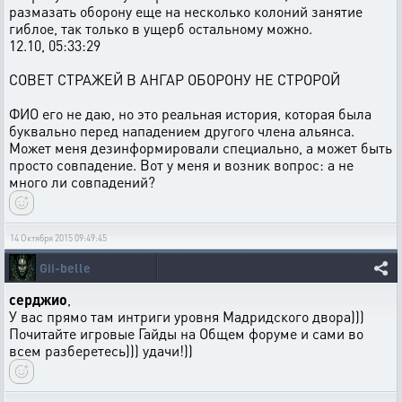
размазать оборону еще на несколько колоний занятие
гиблое, так только в ущерб остальному можно.
12.10, 05:33:29
СОВЕТ СТРАЖЕЙ В АНГАР ОБОРОНУ НЕ СТРОРОЙ
ФИО его не даю, но это реальная история, которая была
буквально перед нападением другого члена альянса.
Может меня дезинформировали специально, а может быть
просто совпадение. Вот у меня и возник вопрос: а не
много ли совпадений?
14 Октября 2015 09:49:45
Gii-belle
серджио
,
У вас прямо там интриги уровня Мадридского двора)))
Почитайте игровые Гайды на Общем форуме и сами во
всем разберетесь))) удачи!))