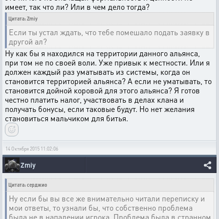
имеет, так что ли? Или в чем дело тогда?
Цитата: Zmiy
Если ты устал ждать, что тебе помешало подать заявку в
другой ал?
Ну как бы я находился на территории данного альянса,
при том не по своей воли. Уже привык к местности. Или я
должен каждый раз уматывать из системы, когда он
становится территорией альянса? А если не уматывать, то
становится дойной коровой для этого альянса? Я готов
честно платить налог, участвовать в делах клана и
получать бонусы, если таковые будут. Но нет желания
становиться мальчиком для битья.
14 Октября 2015 11:02:06
Zmiy
Цитата: серджио
Ну если бы вы все же внимательно читали переписку и
мои ответы, то узнали бы, что собственно проблема
была не в нападении игрока. Проблема была в странном