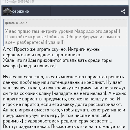
14 Октября 2015 09:54:19
серджио
Цитата: Gii-belle
У вас прямо там интриги уровня Мадридского двора)))
Почитайте игровые Гайды на Общем форуме и сами во
всем разберетесь))) удачи!))
А то! Просто же играть скучно. Интриги нужны,
вероломство и подлость противника.
Жаль что гайды приходится откапывать среди горы
мусора (как для новичка).
Ну а если серьезно, то есть множество вариантов решить
данную проблему или потенциальный конфликт. Ну дает
чел заявку в клан, и пока заявку не примут или не откажут
он типа союзник клану (нападать на него нельзя). А можно
и другие варианты придумать, все же на пользу игре. И
игрок не парится, если его заявку долго рассматривают.
Ан нет, игроки вместо того, чтобы думать конструктивно и
предложить улучшить игру (в том числе и для себя
родимых) с удовольствием решили срач развести...
Вот тут задумка какая. Посмотреть кто и на что жалуется и