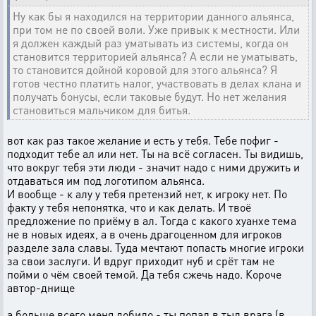
Ну как бы я находился на территории данного альянса,
при том не по своей воли. Уже привык к местности. Или
я должен каждый раз уматывать из системы, когда он
становится территорией альянса? А если не уматывать,
то становится дойной коровой для этого альянса? Я
готов честно платить налог, участвовать в делах клана и
получать бонусы, если таковые будут. Но нет желания
становиться мальчиком для битья.
вот как раз такое желание и есть у тебя. Тебе пофиг -
подходит тебе ал или нет. Ты на всё согласен. Ты видишь,
что вокруг тебя эти люди - значит надо с ними дружить и
отдаваться им под логотипом альянса.
И вообще - к алу у тебя претензий нет, к игроку нет. По
факту у тебя непонятка, что и как делать. И твоё
предложение по приёму в ал. Тогда с какого хуанхе тема
не в новых идеях, а в очень драгоценном для игроков
разделе зала славы. Туда мечтают попасть многие игроки
за свои заслуги. И вдруг приходит нуб и срёт там не
пойми о чём своей темой. Да тебя сжечь надо. Короче
автор-днище
а больше всего меня добило - ты попал в тыл врага (в