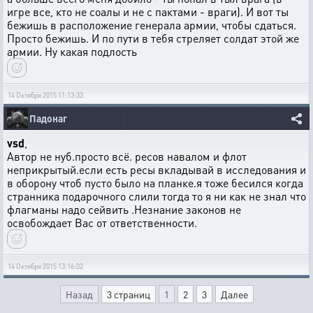
игре все, кто не соалы и не с пактами - враги). И вот ты
бежишь в расположение генерала армии, чтобы сдаться.
Просто бежишь. И по пути в тебя стреляет солдат этой же
армии. Ну какая подлость
14 Октября 2015 11:13:33
Падонаг
vsd
,
Автор не нуб.просто всё. ресов навалом и флот
неприкрытый.если есть ресы вкладывай в исследования и
в оборону чтоб пусто было на планке.я тоже бесился когда
странника подарочного слили тогда то я ни как не знал что
флагманы надо сейвить .Незнание законов не
освобождает Вас от ответственности.
14 Октября 2015 13:16:02
Назад
3 страниц
1
2
3
Далее