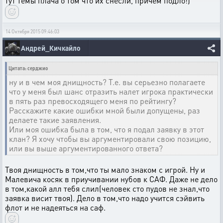
тут темы плача о том что их снесли, причем подло!)
14 Октября 2015 09:46:03
Андрей_Кичкайло
Цитата: серджио
ну и в чем моя днищность? Т.е. вы серьезно полагаете
что у меня был шанс отразить налет игрока практически
в пять раз превосходящего меня по рейтингу?
Расскажите какие ошибки мной были допущены, раз
делаете такие заявления.
Или моя ошибка была в том, что я подал заявку в этот
клан? Я хочу чтобы вы аргументировали свою позицию,
или вы выше аргументированного ответа?
Твоя днищность в том,что ты мало знаком с игрой. Ну и
Малевича косяк в приучивании нубов к САФ. Даже не дело
в том,какой алл тебя слил(человек сто пудов не знал,что
заявка висит твоя). Дело в том,что надо учится сэйвить
флот и не надеяться на саф.