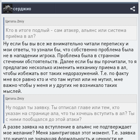
серджио
Цитата: Zmiy
Кто в итоге подлый - сам атакер, альянс или система
приёма в ал?
Ну если бы вы все же внимательно читали переписку и
мои ответы, то узнали бы, что собственно проблема была
не в нападении игрока. Проблема была в странном
стечении обстоятельств. Далее если бы вы прочитали, то я
предлагаю несколько изменить механику приема в ал,
чтобы избежать вот таких недоразумений. Т.е. по факту
мне все равно кто и что там мутил или не мутил, мне
важно чтобы у меня и у других не возникало таких
мыслей.
Цитата: Zmiy
Ну подал ты заявку. Ты отписал главе или тем, кто
указан на странице ала, что ты хочешь вступить в ал? Ты
с ними пообщался до этой атаки?
А разве заявка на вступление в альянс не подтверждает
мое желание? Меня заинтриговал этот момент. Т.е. заявка
это ничего не значащая формальность и ценности не