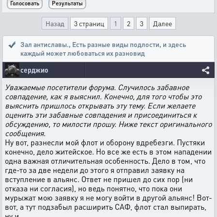
Назад
3 страниц
1
2
3
Далее
Зал антиславы.
,
Есть разные виды подлости, и здесь
каждый может любоваться их разновид
серджио
Уважаемые посетители форума. Случилось забавное
совпадение, как я выяснил. Конечно, для того чтобы это
выяснить пришлось открывать эту тему. Если желаете
оценить эти забавные совпадения и присоединиться к
обсуждению, то милости прошу. Ниже текст оригинального
сообщения
.
Ну вот, разнесли мой флот и оборону вдребезги. Пустяки
конечно, дело житейское. Но все же есть в этом нападении
одна важная отличительная особенность. Дело в том, что
где-то за две недели до этого я отправил заявку на
вступление в альянс. Ответ не пришел до сих пор (ни
отказа ни согласия), но ведь понятно, что пока они
мурыжат мою заявку я не могу войти в другой альянс! Вот-
вот, а тут подзабыл расширить САФ, флот стал выпирать,
ну и...