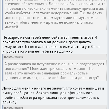
стечении обстоятельств. Далее если бы вы прочитали, то
я предлагаю несколько изменить механику приема в ал,
чтобы избежать вот таких недоразумений. Т.е. по факту
мне все равно кто и что там мутил или не мутил, мне
важно чтобы у меня и у других не возникало таких
мыслей.
Не жирно из-за твоей лени сейвиться менять игру? И
почему это тупо заявка в ал должна игроку давать
иммунитет? Ты не в але, никакого иммунитета у тебя от
игроков этого ала нет и быть не должно
Цитата: серджио
А разве заявка на вступление в альянс не подтверждает
мое желание? Меня заинтриговал этот момент. Т.е.
заявка это ничего не значащая формальность и
ценности не имеет, так что ли? Или в чем дело тогда?
Лично для меня - ничего не значит. Кто хочет - напишет в
личку пообщаться. Заявка лишь для официального
приёма, чтобы игра приписала тебе принадлежность к
альянсу
Цитата: серджио