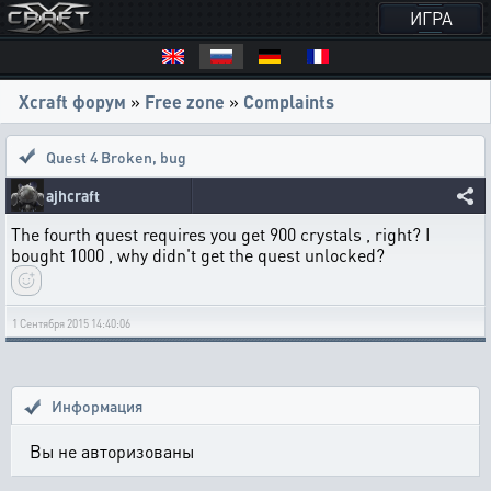
ИГРА
Xcraft форум
»
Free zone
»
Complaints
Quest 4 Broken
,
bug
ajhcraft
The fourth quest requires you get 900 crystals , right? I
bought 1000 , why didn't get the quest unlocked?
1 Сентября 2015 14:40:06
Информация
Вы не авторизованы