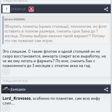
15 Марта 2015 08:03:44
|PR|PreF
Цитата: RAZZAGAL
Обнулить планеты (кроме столицы), технологии, но флот
оставить в полном размере, снизить срок бана до 1
месяца. Почему выбран именно такой вариант? Потому
что так пожелал сам игрок.
Это слишком. С таким флотом и одной стольней он не
скоро восстановится, амморта сожрет всю выработку, на
че же ему летать и фармить? По мне, снизить бан с
пожизенного до 3 месяцев с откатом акка на год.
15 Марта 2015 09:12:33
Zemlanin
Lord_Krovosos
, особенно по планетам, сам всю инфу
слил....