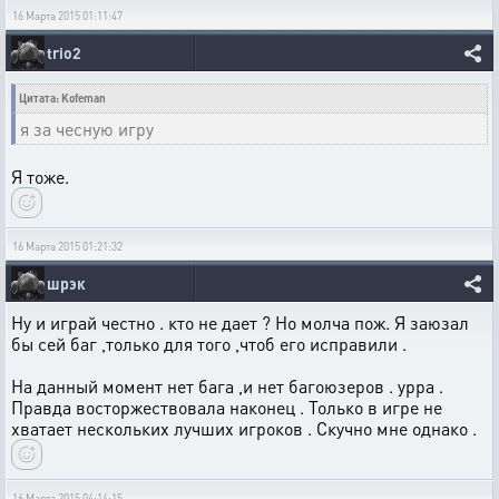
16 Марта 2015 01:11:47
trio2
Цитата: Kofeman
я за чесную игру
Я тоже.
16 Марта 2015 01:21:32
шрэк
Ну и играй честно . кто не дает ? Но молча пож. Я заюзал
бы сей баг ,только для того ,чтоб его исправили .
На данный момент нет бага ,и нет багоюзеров . урра .
Правда восторжествовала наконец . Только в игре не
хватает нескольких лучших игроков . Скучно мне однако .
16 Марта 2015 04:14:15