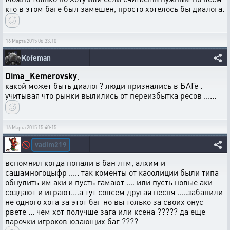
кто в этом баге был замешен, просто хотелось бы диалога.
16 Марта 2015 06:33:10
Kofeman
Dima_Kemerovsky
,
какой может быть диалог? люди признались в БАГе .
учитывая что рынки вылились от переизбытка ресов ......
16 Марта 2015 15:40:15
vadim219
🚫
вспомнил когда попали в бан лтм, алхим и
сашамногоцыфр ..... так коменты от каоолиции были типа
обнулить им аки и пусть гамают .... или пусть новые аки
создают и играют....а тут совсем другая песня .....забанили
не одного хота за этот баг но вы только за своих онус
рвете ... чем хот получше зага или ксена ????? да еще
парочки игроков юзающих баг ????