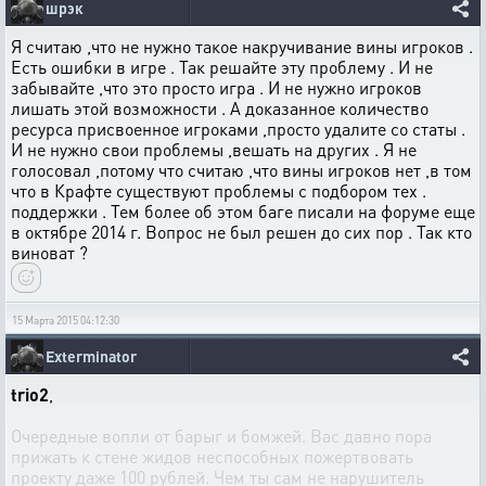
шрэк
Я считаю ,что не нужно такое накручивание вины игроков .
Есть ошибки в игре . Так решайте эту проблему . И не
забывайте ,что это просто игра . И не нужно игроков
лишать этой возможности . А доказанное количество
ресурса присвоенное игроками ,просто удалите со статы .
И не нужно свои проблемы ,вешать на других . Я не
голосовал ,потому что считаю ,что вины игроков нет ,в том
что в Крафте существуют проблемы с подбором тех .
поддержки . Тем более об этом баге писали на форуме еще
в октябре 2014 г. Вопрос не был решен до сих пор . Так кто
виноват ?
15 Марта 2015 04:12:30
Exterminator
trio2
,
Очередные вопли от барыг и бомжей. Вас давно пора
прижать к стене жидов неспособных пожертвовать
проекту даже 100 рублей. Чем ты сам не нарушитель