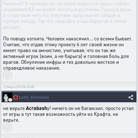
баланса? К примеру из-за твоей жадности наша глубоко
уважаемая КА не может питаться ролтоном 3 раза в день,
в следствии чего мы получаем удорожание хайдов и
прочую лабуду. Так что закройся и иди барыгай в своей
дендре.
По поводу хотхита. Человек накосячил... со всеми бывает.
Считаю, что отдав этому проекту 6 лет своей жизни он
имеет право на амнистию, учитывая, что он так же
активный игрок (воин, а не барыга) и головная боль для
врагов. Обнуление инфры и тех довольно жесткое и
справедливое наказание.
15 Марта 2015 04:33:08
⭕
Lord_Krovosos
не верьте
Acrabash
у! ничего он не багаюзил. просто устал
от игры а тут такая возможность уйти из Крафта. не
верьте.