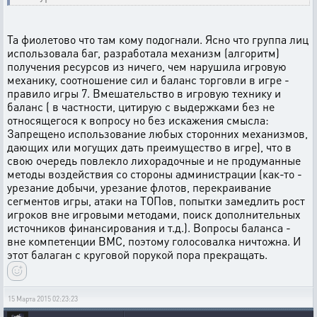
Та фиолетово что там кому подогнали. Ясно что группа лиц
использовала баг, разработала механизм (алгоритм)
получения ресурсов из ничего, чем нарушила игровую
механику, соотношение сил и баланс торговли в игре -
правило игры 7. Вмешательство в игровую технику и
баланс ( в частности, цитирую с выдержками без не
относящегося к вопросу но без искажения смысла:
Запрещено использование любых сторонних механизмов,
дающих или могущих дать преимущество в игре), что в
свою очередь повлекло лихорадочные и не продуманные
методы воздействия со стороны администрации (как-то -
урезание добычи, урезание флотов, перекраивание
сегментов игры, атаки на ТОПов, попытки замедлить рост
игроков вне игровыми методами, поиск дополнительных
источников финансирования и т.д.). Вопросы баланса -
вне компетенции ВМС, поэтому голосовалка ничтожна. И
этот балаган с круговой порукой пора прекращать.
15 Марта 2015 02:23:23