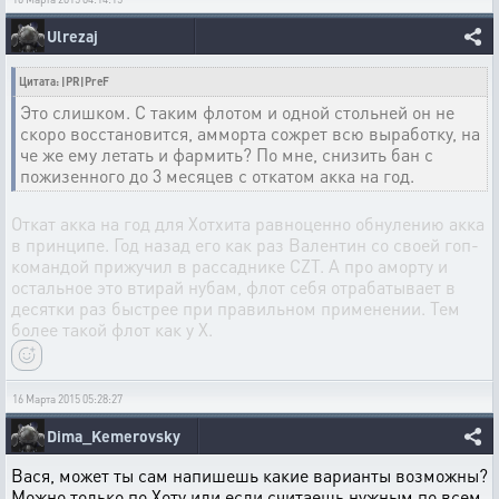
Ulrezaj
Цитата: |PR|PreF
Это слишком. С таким флотом и одной стольней он не
скоро восстановится, амморта сожрет всю выработку, на
че же ему летать и фармить? По мне, снизить бан с
пожизенного до 3 месяцев с откатом акка на год.
Откат акка на год для Хотхита равноценно обнулению акка
в принципе. Год назад его как раз Валентин со своей гоп-
командой прижучил в рассаднике CZT. А про аморту и
остальное это втирай нубам, флот себя отрабатывает в
десятки раз быстрее при правильном применении. Тем
более такой флот как у Х.
16 Марта 2015 05:28:27
Dima_Kemerovsky
Вася, может ты сам напишешь какие варианты возможны?
Можно только по Хоту или если считаешь нужным по всем