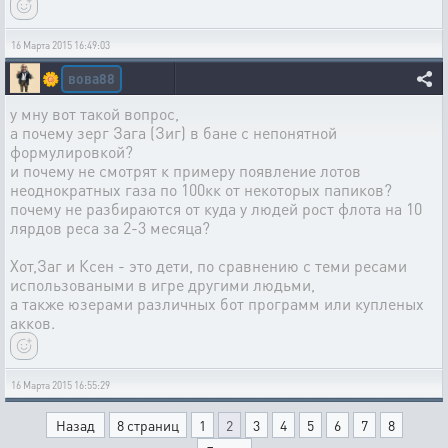
16 Марта 2015 16:49:03
вова88
🌼
у мну вот такой вопрос,
а почему зерг Зага (Зиг) в бане с непонятной
формулировкой?
и почему не смотрят к примеру появление лотов
неоднократных газа по 100кк от некоторых папиков?
почему не разбираются от куда у людей рост флота на 10
лярдов реса за 2-3 месяца?
Хот,Заг и Ксен - это дети, по сравнению с теми ресами
использоваными в игре другими людьми,
а также юзерами различных бот программ или купленых
акков.
16 Марта 2015 16:55:29
Назад
8 страниц
1
2
3
4
5
6
7
8