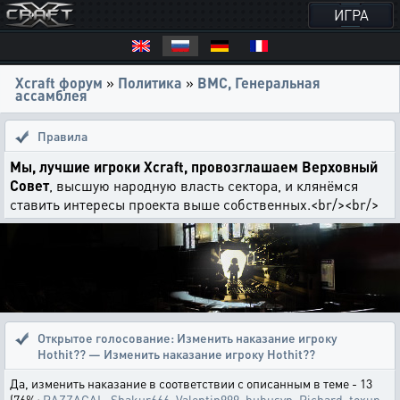
ИГРА
Xcraft форум
»
Политика
»
ВМС, Генеральная
ассамблея
Правила
Мы, лучшие игроки Xcraft, провозглашаем Верховный
Совет
, высшую народную власть сектора, и клянёмся
ставить интересы проекта выше собственных.<br/><br/>
Открытое голосование:
Изменить наказание игроку
Hothit?? — Изменить наказание игроку Hothit??
Да, изменить наказание в соответствии с описанным в теме - 13
(76%:
RAZZAGAL
,
Shakur666
,
Valentin999
,
bubusyn
,
Richard
,
toxup
,