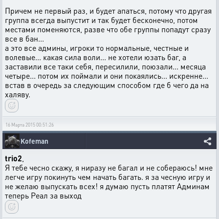
Причем не первый раз, и будет апаться, потому что другая
группа всегда выпустит и так будет бесконечно, потом
местами поменяются, разве что обе группы попадут сразу
все в бан...
а это все админы, игроки то нормальные, честные и
волевые... какая сила воли... не хотели юзать баг, а
заставили все таки себя, пересилили, поюзали... месяца
четыре... потом их поймали и они покаялись... искренне...
встав в очередь за следующим способом где б чего да на
халяву.
16 Марта 2015 00:51:26
Kofeman
trio2
,
Я тебе чесно скажу, я ниразу не багал и не собераюсь! мне
легче игру покинуть чем начать багать. я за чесную игру и
не желаю выпускать всех! я думаю пусть платят Админам
теперь Реал за выход