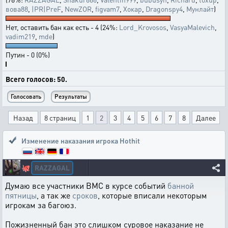
вова88
,
|PR|PreF
,
NewZOR
,
figvam7
,
Хокар
,
Dragonspy4
,
Мунлайт
)
Нет, оставить бан как есть - 4 (24%:
Lord_Krovosos
,
VasyaMalevich
,
vadim219
,
mde
)
Путин - 0 (0%)
Всего голосов: 50.
Назад
8 страниц
1
2
3
4
5
6
7
8
Далее
Изменение наказания игрока Hothit
RAZZAGAL
🐙
Думаю все участники ВМС в курсе событий
банной
пятницы
, а так же
сроков
, которые вписали некоторым
игрокам за багоюз.
Пожизненный бан это слишком суровое наказание не