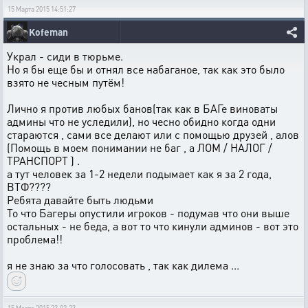
15 Марта 2015 14:51:27
Kofeman
Украл - сиди в тюрьме.
Но я бы еще бы и отнял все набаганое, так как это было
взято не чесным путём!
Лично я против любых банов(так как в БАГе виноваты
админы что не уследили), но чесно обидно когда одни
стараются , сами все делают или с помощью друзей , алов
(Помощь в моем понимании не баг , а ЛОМ / НАЛОГ /
ТРАНСПОРТ ) .
а тут человек за 1-2 недели подымает как я за 2 года,
ВТФ????
Ребята давайте быть людьми
То что Багеры опустили игроков - подумав что они выше
остальных - не беда, а вот то что кинули админов - вот это
проблема!!
я не знаю за что голосовать , так как дилема ...