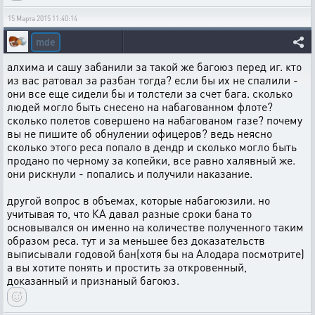
15 Марта 2015 11:40:14
mde
алхима и сашу забанили за такой же багоюз перед иг. кто
из вас ратовал за разбан тогда? если бы их не спалили -
они все еще сидели бы и толстели за счет бага. сколько
людей могло быть снесено на набагованном флоте?
сколько полетов совершено на набагованом газе? почему
вы не пишите об обнулении офицеров? ведь неясно
сколько этого реса попало в дендр и сколько могло быть
продано по черному за копейки, все равно халявный же.
они рискнули - попались и получили наказание.
другой вопрос в объемах, которые набагоюзили. но
учитывая то, что КА давал разные сроки бана то
основывался он именно на количестве полученного таким
образом реса. тут и за меньшее без доказательств
выписывали годовой бан(хотя бы на Алодара посмотрите)
а вы хотите понять и простить за откровенный,
доказанный и признаный багоюз.