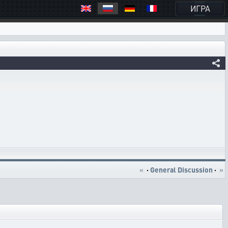
ИГРА
«
·
General Discussion
·
»