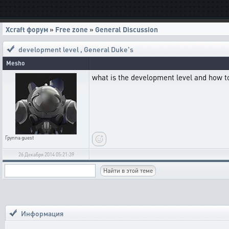
Xcraft форум
»
Free zone
»
General Discussion
development level
,
General Duke's
Mesho
what is the development level and how to
Группа
guest
26 Декабря 2014 05:21:39
Информация