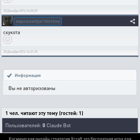
20 Декабря 2014 14:05:29
кирешкиХрустБетона
скукота
20 Декабря 2014 14:31:35
Информация
Вы не авторизованы
1 чел. читают эту тему (гостей: 1)
Пользователей:
0
Claude Bot
Космическая онлайн стратегия Xcraft это бесплатная игра для