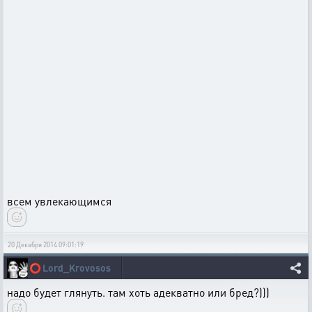
всем увлекающимся
20 Декабря 2014 09:01:19
⭕
Lord_Krovosos
надо будет глянуть. там хоть адекватно или бред?)))