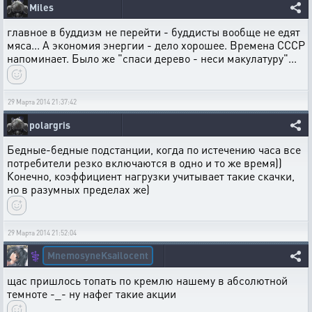
Miles
главное в буддизм не перейти - буддисты вообще не едят
мяса... А экономия энергии - дело хорошее. Времена СССР
напоминает. Было же "спаси дерево - неси макулатуру"...
29 Марта 2014 21:37:42
polargris
Бедные-бедные подстанции, когда по истечению часа все
потребители резко включаются в одно и то же время))
Конечно, коэффициент нагрузки учитывает такие скачки,
но в разумных пределах же)
29 Марта 2014 21:52:04
MnemosyneKsailocent
⚕️
щас пришлось топать по кремлю нашему в абсолютной
темноте -_- ну нафег такие акции