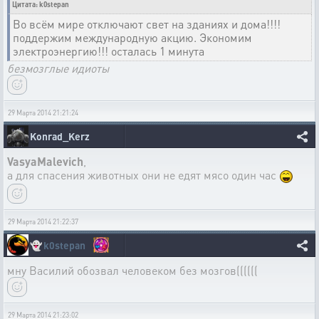
Цитата: k0stepan
Во всём мире отключают свет на зданиях и дома!!!!
поддержим международную акцию. Экономим
электроэнергию!!! осталась 1 минута
безмозглые идиоты
29 Марта 2014 21:21:24
Konrad_Kerz
VasyaMalevich
,
а для спасения животных они не едят мясо один час
29 Марта 2014 21:22:37
👻
k0stepan
мну Василий обозвал человеком без мозгов((((((
29 Марта 2014 21:23:02