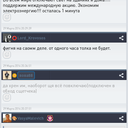
поддержим международную акцию. Экономим
электроэнергию!!! осталась 1 минута
29 Марта 2014 20:29:39
⭕
Lord_Krovosos
фигня на саомм деле. от одного часа толка не будет.
29 Марта 2014 20:36:51
вова88
🌼
да хрен им, наоборот щя всё повключаю(подключен в
обход сщетчека)
29 Марта 2014 20:37:51
🎨
VasyaMalevich