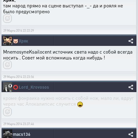
там народ прямо на сцене выступал -_- да и рояля не
было предусмотрено
29 Марта 2014 22:22:29
🐷
Хряк
MnemosyneKsailocent источник света надо с собой всегда
носить . Совет мой вспомнишь когда нибудь !
29 Марта 2014 22:23:56
⭕
Lord_Krovosos
кроме фонраика нужно носить с собой нож, мало ли, вдруг
через час Апокалипсис случится
29 Марта 2014 23:37:46
macs136