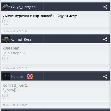
Айнур_Сагдеев
у меня курочка с картошкой пойду отмечу.
29 Марта 2014 21:23:12
Konrad_Kerz
k0stepan
,
не он первый
29 Марта 2014 21:23:51
Мунлайт
Konrad_Kerz
,
бугага))))
29 Марта 2014 21:34:45