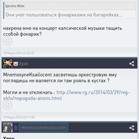
Цитата: Miles
Они учат пользоваться фонариками на батарейках...
нахрена мне на концерт калсической музыки тащить
ссобой фонарик?
29 Марта 2014 22:06:32
🐷
Хряк
MnemosyneKsailocent засветишь оркестровую яму
поглядишь не валяется ли там рояль в кустах ?
Могли и не отключать :
http://www.rg.ru/2014/03/29/reg-
skfo/nepogoda-anons.html
29 Марта 2014 22:11:58
MnemosyneKsailocent
⚕️
Хряк
,