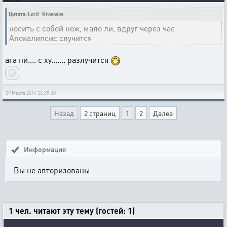
Цитата: Lord_Krovosos
носить с собой нож, мало ли, вдруг через час
Апокалипсис случится
ага пи.... с ху....... разлучится
29 Марта 2014 23:39:38
Назад
2 страниц
1
2
Далее
Информация
Вы не авторизованы
1 чел. читают эту тему (гостей: 1)