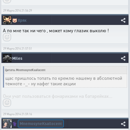
29 Марта 2014 21:56:29
🐷
Хряк
А по мне так ни чего , может кому глазик выколю !
29 Марта 2014 21:57:51
Miles
Цитата: MnemosyneKsailocent
щас пришлось топать по кремлю нашему в абсолютной
темноте -_- ну нафег такие акции
Они учат пользоваться фонариками на батарейках...
29 Марта 2014 21:59:16
MnemosyneKsailocent
⚕️