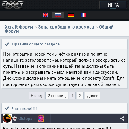
ИГРА
Xcraft форум
»
Зона свободного космоса
»
Общий
форум
Правила общего раздела
При открытии новой темы чётко внятно и понятно
напишите заголовок темы, который должен раскрывать её
суть. Название и описание вашей темы должны быть
понятны и раскрывать смысл начатой вами дискуссии.
Дискуссии должны иметь отношение к проекту Xcraft. Для
посторонних разговоров существует отдельный раздел.
Назад
2 страниц
1
2
Далее
Час земли!!!!
👻
k0stepan
Во всём мире отключают свет на зданиях и дома!!!!