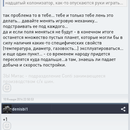
надцатый колонизатор, как-то опускаются руки играть...
так проблема то в тебе... тебе и только тебе лень это
делать... давайте менять игровую механику...
подстраивать ее под каждого...
да и если поля меняться не будут - в конечном итоге
останется множество пустых планет, которые могли бы в
силу наличия каких-то специфических свойств
(температура, диаметр, газовость...) эксплуатироваться...
и еще один пункт... - со временем народу придется
переселятся куда подальше...а там, знаешь ли падает
добыча и скорость постройки.
ЗЫ Митас - подразделение Conti занимающееся
производством с/х шин.
10 Января 2014 22:50:53
denisbi1
+1