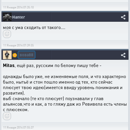
11 Января 2014 07:35:10
Hanter
моя с ума сходить от такого....
11 Января 2014 07:39:55
вова88
🌼
Mitas
, ещё раз, русским по белому пишу тебе -
однажды было уже, не изменяемые поля, и что характерно
было, нытьё и стон пошло именно од тех, кто сейчас
плюсует твою идею(имеется ввиду уровень понимания и
развития).
выб сначало (те кто плюсует) поузнавали у глав
альянсов,что и как, а то гляжу даж из Ревивела есть члены
с плюсеком.
11 Января 2014 07:55:37