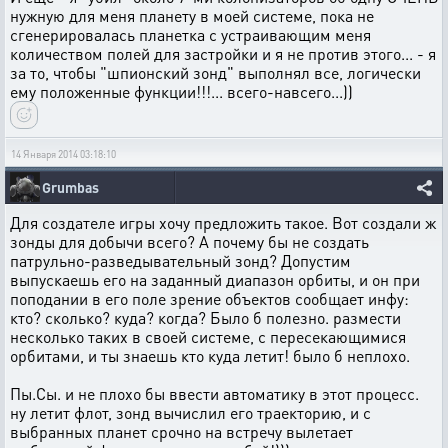
нужную для меня планету в моей системе, пока не
сгенерировалась планетка с устраивающим меня
количеством полей для застройки и я не против этого... - я
за то, чтобы "шпионский зонд" выполнял все, логически
ему положенные функции!!!... всего-навсего...))
14 Января 2014 03:18:10
Grumbas
Для создателе игры хочу предложить такое. Вот создали ж
зонды для добычи всего? А почему бы не создать
патрульно-разведывательный зонд? Допустим
выпускаешь его на заданный диапазон орбиты, и он при
поподании в его поле зрение объектов сообщает инфу:
кто? сколько? куда? когда? Было б полезно. размести
несколько таких в своей системе, с пересекающимися
орбитами, и ты знаешь кто куда летит! было б неплохо.
Пы.Сы. и не плохо бы ввести автоматику в этот процесс.
ну летит флот, зонд вычислил его траекторию, и с
выбранных планет срочно на встречу вылетает