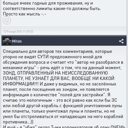
больше ячеек годных для проживания, ну и
соответственно лимиты какие-то должны быть.
Просто как мысль -.-
12 Января 2014 11:59:02
Mitas
Специально для авторов тех комментариев, которые
упорно не видят СУТИ предложенного мной для
обсуждения вопроса и считает что "автор не разобрался в
механике игры" - речь идёт о том, что на данный момент,
ЗОНД, ОТПРАВЛЕННЫЙ НА НЕИССЛЕДОВАННУЮ
ПЛАНЕТУ, НЕ УЗНАЁТ ДЛЯ ВАС, ВООБЩЕ НИ КАКОЙ
ИНФОРМАЦИИ!!! И даже у видимых, но не заселённых
планет, после посещения их зондом, не появляется
информация о количестве "полей для застройки". Я
считаю это нелогичным - это всё равно как если бы ЗС
или любой другой корабль с функцией уничтожения луны
или планеты, только уничтожал луны и планеты, но не
умел бы отстреливаться от нападающих на него кораблей
противника...))
И ещё - я "убил" около 7-ми колонизаторов об одну ОЧЕНЬ