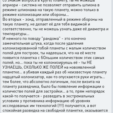
априори - система не позволяет отправить шпиона в
режиме шпионажа на такую планету, можно только в
режиме колонизации или обороны...
Во вторых - зонд, отправленный в режиме обороны на
такую планету, не делает её для тебя видимой и
соответственно, ты не можешь узнать даже её диаметра и
температуры...
И немного по поводу "рандома" - это конечно
замечательная штука, когда после удаления
колонизированной тобой планеты с малым количеством
полей для построек, ты надеешься, что на её месте
появится планетка с бОльшим количеством этих самых
полей, но... пока ты не колонизируешь её - ты НЕ
УЗНАЕШЬ, СКОЛЬКО ЖЕ ПОЛЕЙ на новоявленной
планетке... а убивая каждый раз об неизвестную планету
надцатый колонизатор, как-то опускаются руки играть...
тем более, что абсолютно логичным, после визита на
планету разведчика, было бы появление информации о
количестве полей для застройки... а то, прям непорядок
какой-то получается - разведать в экстремальных
условиях у противника информацию об уровнях
исследованых им технологий (!!!) получается, а вот
спокойная разведка на свободной планетке, оказывается