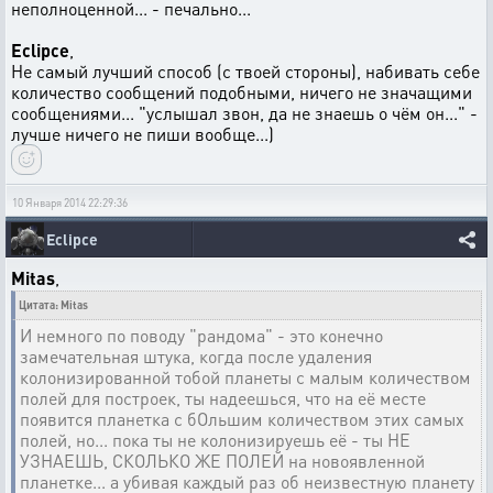
неполноценной... - печально...
Eclipce
,
Не самый лучший способ (с твоей стороны), набивать себе
количество сообщений подобными, ничего не значащими
сообщениями... "услышал звон, да не знаешь о чём он..." -
лучше ничего не пиши вообще...)
10 Января 2014 22:29:36
Eclipce
Mitas
,
Цитата: Mitas
И немного по поводу "рандома" - это конечно
замечательная штука, когда после удаления
колонизированной тобой планеты с малым количеством
полей для построек, ты надеешься, что на её месте
появится планетка с бОльшим количеством этих самых
полей, но... пока ты не колонизируешь её - ты НЕ
УЗНАЕШЬ, СКОЛЬКО ЖЕ ПОЛЕЙ на новоявленной
планетке... а убивая каждый раз об неизвестную планету