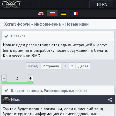
ИГРА
Xcraft форум
»
Информ-зона
»
Новые идеи
Правила
Новые идеи рассматриваются администрацией и могут
быть приняты в разработку после обсуждения в Сенате,
Конгрессе или ВМС.
Назад
2 страниц
1
2
Далее
4
Шпионские зонды
,
Разведка скрытых планет
Mitas
Считаю будет вполне логичным, если шпионсий зонд
будет открывать информацию о неисследованных