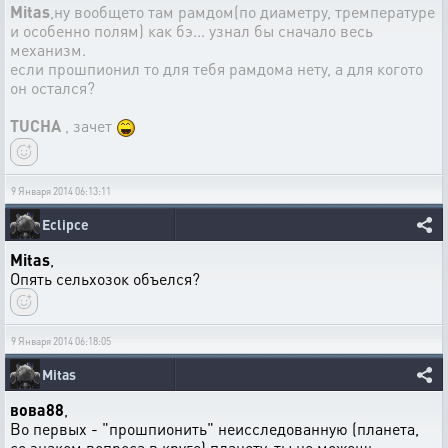
Mitas
,ну вообщето там рамдом(по диаметру, тремпературе
и особенно полям) как бэ... узнал бы сначало весь
механизм.
если прошпионил то для тебя рамдома нету, а для когото
он остался?
TUCHA
, зачет
9 Января 2014 06:13:11
Eclipce
Mitas
,
Опять сельхозок объелся?
9 Января 2014 06:18:05
Mitas
вова88
,
Во первых - "прошпионить" неисследованную (планета,
со знаком вопроса в круге) планету, ты не можешь