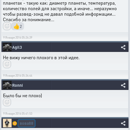
планетах - такую как: диаметр планеты, температура,
количество полей для застройки, а иначе... неразумно
чтобы развед-зонд не давал подобной информации...
Спасибо за понимание...
👍
2
9 Января 2014 05:24:39
Agil3
Не вижу ничего плохого в этой идее.
9 Января 2014 05:34:44
Ronni
Было бы не плохо)
9 Января 2014 05:41:53
вова88
🌼