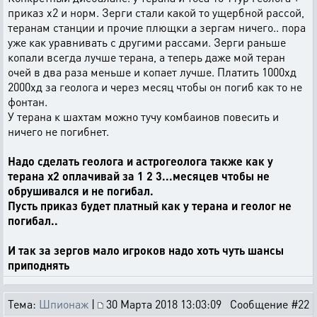
приказ х2 и норм. Зерги стали какой то ущербной рассой,
теранам станции и прочие плющки а зергам ничего.. пора
уже как уравнивать с другими рассами. Зерги раньше
копали всегда лучше терана, а теперь даже мой теран
очей в два раза меньше и копает лучше. Платить 1000хд
2000хд за геолога и через месяц чтобы он погиб как то не
фонтан.
У терана к шахтам можно тучу комбаинов повесить и
ничего не погибнет.
Надо сделать геолога и астрогеолога также как у
терана х2 оплачивай за 1 2 3...месяцев чтобы не
обрушивался и не погибал.
Пусть приказ будет платный как у терана и геолог не
погибал..
И так за зергов мало игроков надо хоть чуть шансы
приподнять
Тема:
Шпионаж
|
30 Марта 2018 13:03:09
Сообщение #22