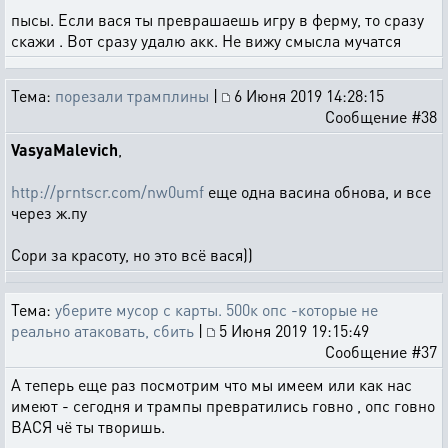
пысы. Если вася ты преврашаешь игру в ферму, то сразу
скажи . Вот сразу удалю акк. Не вижу смысла мучатся
Тема:
порезали трамплины
|
6 Июня 2019 14:28:15
Сообщение #38
VasyaMalevich
,
http://prntscr.com/nw0umf
еще одна васина обнова, и все
через ж.пу
Сори за красоту, но это всё вася))
Тема:
уберите мусор с карты. 500к опс -которые не
реально атаковать, сбить
|
5 Июня 2019 19:15:49
Сообщение #37
А теперь еще раз посмотрим что мы имеем или как нас
имеют - сегодня и трампы превратились говно , опс говно
ВАСЯ чё ты творишь.