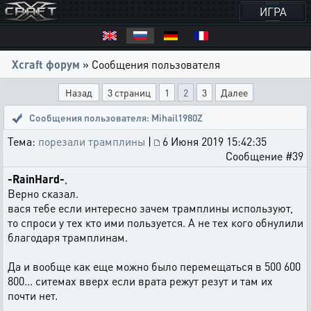
ИГРА
Xcraft форум
» Сообщения пользователя
Назад
3 страниц
1
2
3
Далее
Сообщения пользователя: Mihail1980Z
Тема:
порезали трамплины
|
6 Июня 2019 15:42:35
Сообщение #39
-RainHard-
,
Верно сказал.
вася тебе если интересно зачем трамплины используют,
то спроси у тех кто ими пользуется. А не тех кого обнулили
благодаря трамплинам.
Да и вообще как еще можно было перемещаться в 500 600
800... ситемах вверх если врата режут резут и там их
почти нет.