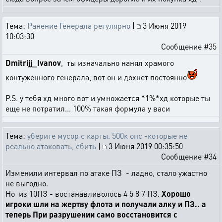
Тема:
Ранение Генерала регулярно
|
3 Июня 2019
10:03:30
Сообщение #35
Dmitrijj_Ivanov
, ты изначально нанял храмого
контуженного генерала, вот он и дохнет постоянно
P.S. у тебя хд много вот и умножается *1%*хд которые ты
еще не потратил... 100% такая формула у васи
Тема:
уберите мусор с карты. 500к опс -которые не
реально атаковать, сбить
|
3 Июня 2019 00:35:50
Сообщение #34
Изменили интервал по атаке ПЗ - ладно, стало ужастно
не выгодно.
Но из 10ПЗ - востанавливолось 4 5 8 7 ПЗ.
Хорошо
игроки шли на жертву флота и получали алку и ПЗ.. а
теперь При разрушении само восстановится с