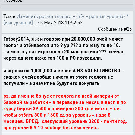
Тема:
Изменить расчет геолога = {+% = равный уровню} *
[кол уровней]
|
3 Мая 2018 11:52:52
Сообщение #25
Fatboy2014, я ж и говорю при 20,000,000 очей может
геолог и отбивается и то 9 ур ??? а почему то не 10.
- а много у нас игроков до 20 млн дожили ??? сейчас
через одного даже топ 100 в РО поуходили.
и игроки по 1,000,000 и менее А ИХ БОЛЬШИНСТВО -
скажем очей вообще ничего от этого геолога не
получили - а значит не будут его покупать
ps. да именно бонус от геолога по всей империи от
базовой выработки - в переводе за месяц в весп и по
курсу биржи 39500 = примерно 300 хд в месяц - т.е.
чтобы отбить 800 и 1600 хд за уровень = надо 8
месяцев. БРЕД. следующий уровень 3200 - почти год.
про уровни 8 9 10 вообще бессмысленно..