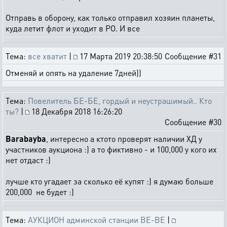
Отправь в оборону, как только отправил хозяин планеты,
куда летит флот и уходит в РО. И все
Тема:
все хватит
|
17 Марта 2019 20:38:50
Сообщение #31
Отменяй и опять на удаление 7дней))
Тема:
Повелитель БЕ-БЕ, гордый и неустрашимый.. Кто
ты?
|
18 Декабря 2018 16:26:20
Сообщение #30
Barabayba
, интересно а ктото проверят наличии ХД у
участников аукциона :) а то фиктивно - и 100,000 у кого их
нет отдаст :)
лучше кто угадает за сколько её купят :) я думаю больше
200,000 не будет :)
Тема:
АУКЦИОН админской станции BE-BE
|