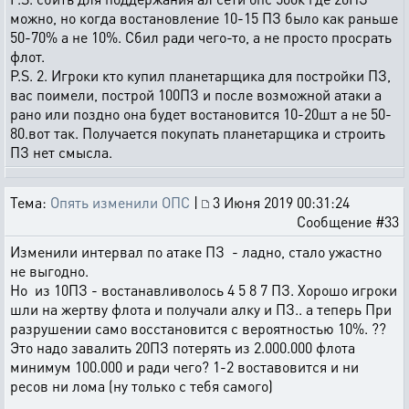
можно, но когда востановление 10-15 ПЗ было как раньше
50-70% а не 10%. Сбил ради чего-то, а не просто просрать
флот.
P.S. 2. Игроки кто купил планетарщика для постройки ПЗ,
вас поимели, построй 100ПЗ и после возможной атаки а
рано или поздно она будет востановится 10-20шт а не 50-
80.вот так. Получается покупать планетарщика и строить
ПЗ нет смысла.
Тема:
Опять изменили ОПС
|
3 Июня 2019 00:31:24
Сообщение #33
Изменили интервал по атаке ПЗ - ладно, стало ужастно
не выгодно.
Но из 10ПЗ - востанавливолось 4 5 8 7 ПЗ. Хорошо игроки
шли на жертву флота и получали алку и ПЗ.. а теперь При
разрушении само восстановится с вероятностью 10%. ??
Это надо завалить 20ПЗ потерять из 2.000.000 флота
минимум 100.000 и ради чего? 1-2 воставовится и ни
ресов ни лома (ну только с тебя самого)