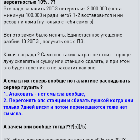
вероятностью 10%. ??
Это надо завалить 20ПЗ потерять из 2.000.000 флота
минимум 100.000 и ради чего? 1-2 воставовится и ни
ресов ни лома (ну только с тебя самого)
Вот это зачем было менять. Единственное утещение
разбив 10 20ПЗ , получить опс с ПЗ.
Какая награда ? Само опс таких затрат не стоит - проще
луну склепать и сушку или станцию сделать, и при этом
это будет твоё никто не захватит как опс.
А смысл их теперь вообще по галактике раскидывать
сервер грузить ?
1. Атаковать - нет смысла вообще,
2. Перегонять опс станции и сбивать пушкой когда они
только 7дней висят и потом перемещаются тоже нет
смысла.
А зачем они вообще тогда???
[b][/b]
P.S. сбить для поддержания ал сети опс 500к где 20ПЗ