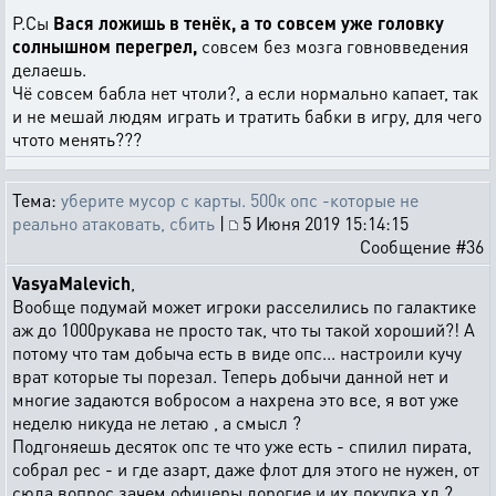
Р.Сы
Вася ложишь в тенёк, а то совсем уже головку
солнышном перегрел,
совсем без мозга говновведения
делаешь.
Чё совсем бабла нет чтоли?, а если нормально капает, так
и не мешай людям играть и тратить бабки в игру, для чего
чтото менять???
Тема:
уберите мусор с карты. 500к опс -которые не
реально атаковать, сбить
|
5 Июня 2019 15:14:15
Сообщение #36
VasyaMalevich
,
Вообще подумай может игроки расселились по галактике
аж до 1000рукава не просто так, что ты такой хороший?! А
потому что там добыча есть в виде опс... настроили кучу
врат которые ты порезал. Теперь добычи данной нет и
многие задаются вобросом а нахрена это все, я вот уже
неделю никуда не летаю , а смысл ?
Подгоняешь десяток опс те что уже есть - спилил пирата,
собрал рес - и где азарт, даже флот для этого не нужен, от
сюда вопрос зачем офицеры дорогие и их покупка хд ?