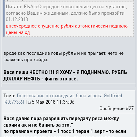
Цитата: FlyAceОчередное повышение цен на мутантов,
согласно Вашим же данным, должно было произойти
01.12.2018
внеочередное опущение рубля автоматически подняло
цены на хд
вроде как последние годы рубль и не прыгает. чего не
скажешь про хайды.
Вася пиши ЧЕСТНО !!! Я ХОЧУ - Я ПОДНИМАЮ. РУБЛЬ
ДОЛЛАР НЕФТЬ - фигня это всё.
Тема:
Голосование по выводу из бана игрока Gottfried
[40:773:6]
|
5 Мая 2018 11:34:06
Сообщение #27
Вася давно пора разрешить передачу реса между
своими ак и не банить за это."
по правилам проекта - 1 тосс 1 теран 1 зерг - то если