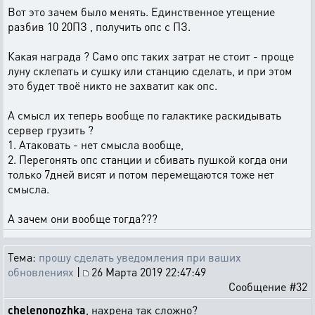
Вот это зачем было менять. Единственное утещение
разбив 10 20ПЗ , получить опс с ПЗ.
Какая награда ? Само опс таких затрат не стоит - проще
луну склепать и сушку или станцию сделать, и при этом
это будет твоё никто не захватит как опс.
А смысл их теперь вообще по галактике раскидывать
сервер грузить ?
1. Атаковать - нет смысла вообще,
2. Перегонять опс станции и сбивать пушкой когда они
только 7дней висят и потом перемещаются тоже нет
смысла.
А зачем они вообще тогда???
Тема:
прошу сделать уведомления при ваших
обновлениях
|
26 Марта 2019 22:47:49
Сообщение #32
chelenonozhka
, нахрена так сложно?