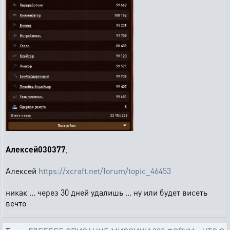
Алексей030377
,
Алексей
https://xcraft.net/forum/topic_46453
никак ... через 30 дней удалишь ... ну или будет висеть
вечто