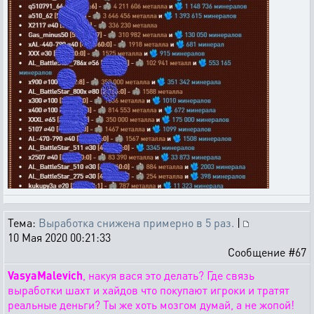
Тема:
Выработка снижена примерно в 5 раз.
|
10 Мая 2020 00:21:33
Сообщение #67
VasyaMalevich
, накуя вася это делать? Где связь
выработки шахт и хайдов что покупают игроки и тратят
реальные деньги? Ты же хоть мозгом думай, а не жопой!