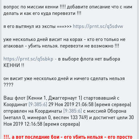
вопрос по миссии кенни !!!! добавите описание что с ним
делать и как его куда перевезти !!!
я его вытянул из экспы ===>>>
https://prnt.sc/q5sdvw
уже несколько дней висит на корах - кто его только не
атаковал - убить нельзя. перевезти не возможно !!!
https://prnt.sc/q5sbkp -
в выборе флота нет выбора
КЕННИ !!
он висит уже несколько дней и ничего сделать нельзя
????
Ваш флот (Кенни 1, Джаггернаут 1) стартовавший с
Координат
[9:385:6]
29 Ноя 2019 21:06:58 (время сервера)
отправлен на Координаты
[9:385:6]
с миссией Оборона
(металл 0, минерал 0, веспен 133 749) и достигнет цели 30
Ноя 2019 12:16:58 (время сервера)
!!!. а вот последние бои - его убить нельзя - его просто