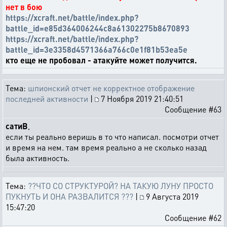
нет в бою
https://xcraft.net/battle/index.php?
battle_id=e85d364006244c8a61302275b8670893
https://xcraft.net/battle/index.php?
battle_id=3e3358d4571366a766c0e1f81b53ea5e
кто еще не пробовал - атакуйте может получится.
Тема:
шпионский отчет не корректное отображение
последней активности
|
7 Ноября 2019 21:40:51
Сообщение #63
сатиВ
,
если ты реально веришь в то что написал. посмотри отчет
и время на нем. там время реально а не сколько назад
была активность.
Тема:
??ЧТО СО СТРУКТУРОЙ? НА ТАКУЮ ЛУНУ ПРОСТО
ПУКНУТЬ И ОНА РАЗВАЛИТСЯ ???
|
9 Августа 2019
15:47:20
Сообщение #62