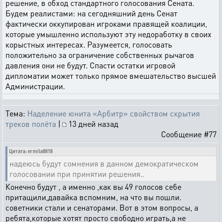
решение, в обход стандартного голосования Сената.
Будем реалистами: на сегодняшний день Сенат
фактически оккупирован игроками правящей коалиции,
которые умышленно используют эту недоработку в своих
корыстных интересах. Разумеется, голосовать
положительно за ограничение собственных рычагов
давления они не будут. Спасти остатки игровой
дипломатии может только прямое вмешательство высшей
Администрации.
Тема:
Наделение юнита «Арбитр» свойством скрытия
треков полёта
|
13 дней назад
Сообщение #77
Цитата: ermila8818
надеюсь будут сомнения в данном демократическом
голосовании при принятии решения..
Конечно будут , а именно ,как вы 49 голосов себе
притащили,давайка вспомним, на что вы пошли.
советники стали и сенаторами. Вот в этом вопросы, а
ребята,которые хотят просто свободно играть,а не