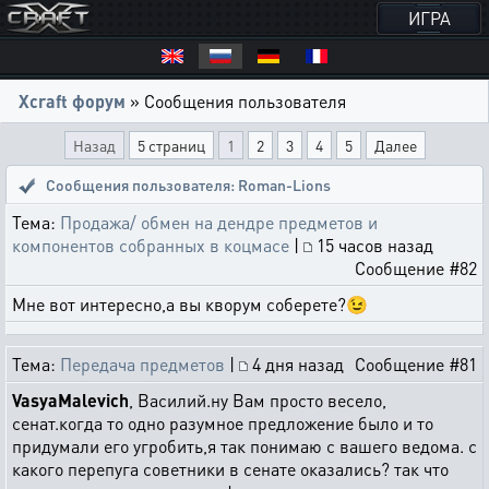
ИГРА
Xcraft форум
» Сообщения пользователя
Назад
5 страниц
1
2
3
4
5
Далее
Сообщения пользователя: Roman-Lions
Тема:
Продажа/ обмен на дендре предметов и
компонентов собранных в коцмасе
|
15 часов назад
Сообщение #82
Мне вот интересно,а вы кворум соберете?😉
Тема:
Передача предметов
|
4 дня назад
Сообщение #81
VasyaMalevich
, Василий.ну Вам просто весело,
сенат.когда то одно разумное предложение было и то
придумали его угробить,я так понимаю с вашего ведома. с
какого перепуга советники в сенате оказались? так что