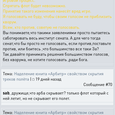
игровой процесс.
Спрятать флот будет невозможно.
Принятие такого изменения нанесёт вред игре.
Я голосовать не буду, чтобы своим голосом не приблизить
кворум.
Всем, кто против, советую не голосовать.
Вы понимаете,что такими заявлениями просто пытаетесь
саботировать весь институт сената. А для чего тогда
сенат,что бы просто не голосовать, если против,поставьте
против, или боитесь ,что большинство все таки За?
Так давайте принимать решения большинством голосов,
без кворума, не хотите голосовать ,ради бога.
Тема:
Наделение юнита «Арбитр» свойством скрытия
треков полёта
|
19 дней назад
Сообщение #70
sab
, дружище,что арба скрывает? только флот который с
ней летит, но не скрывает его полет.
Тема:
Наделение юнита «Арбитр» свойством скрытия