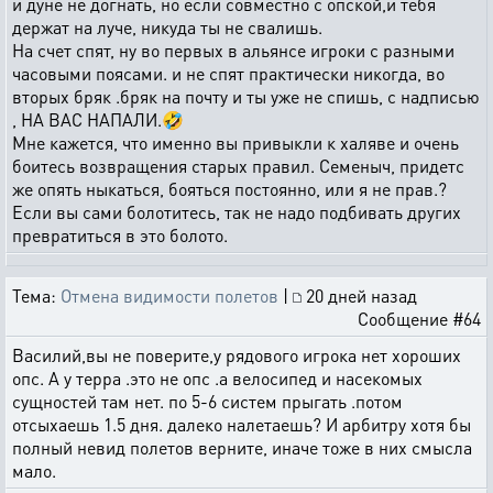
и дуне не догнать, но если совместно с опской,и тебя
держат на луче, никуда ты не свалишь.
На счет спят, ну во первых в альянсе игроки с разными
часовыми поясами. и не спят практически никогда, во
вторых бряк .бряк на почту и ты уже не спишь, с надписью
, НА ВАС НАПАЛИ.🤣
Мне кажется, что именно вы привыкли к халяве и очень
боитесь возвращения старых правил. Семеныч, придетс
же опять ныкаться, бояться постоянно, или я не прав.?
Если вы сами болотитесь, так не надо подбивать других
превратиться в это болото.
Тема:
Отмена видимости полетов
|
20 дней назад
Сообщение #64
Василий,вы не поверите,у рядового игрока нет хороших
опс. А у терра .это не опс .а велосипед и насекомых
сущностей там нет. по 5-6 систем прыгать .потом
отсыхаешь 1.5 дня. далеко налетаешь? И арбитру хотя бы
полный невид полетов верните, иначе тоже в них смысла
мало.