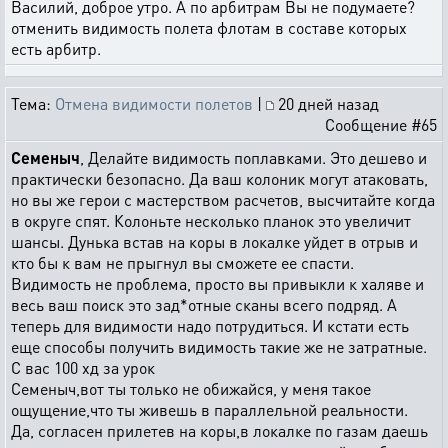
Василий, доброе утро. А по арбитрам Вы не подумаете?
отменить видимость полета флотам в составе которых
есть арбитр.
Тема:
Отмена видимости полетов
|
20 дней назад
Сообщение #65
Семеныч
, Делайте видимость поплавками. Это дешево и
практически безопасно. Да ваш колоник могут атаковать,
но вы же герои с мастерством расчетов, высчитайте когда
в округе спят. Колоньте несколько планок это увеличит
шансы. Дунька встав на коры в локалке уйдет в отрыв и
кто бы к вам не прыгнул вы сможете ее спасти.
Видимость не проблема, просто вы привыкли к халяве и
весь ваш поиск это зад*отные сканы всего подряд. А
теперь для видимости надо потрудиться. И кстати есть
еще способы получить видимость такие же не затратные.
С вас 100 хд за урок
Семеныч,вот ты только не обижайся, у меня такое
ощущение,что ты живешь в параллельной реальности.
Да, согласен прилетев на коры,в локалке по газам даешь