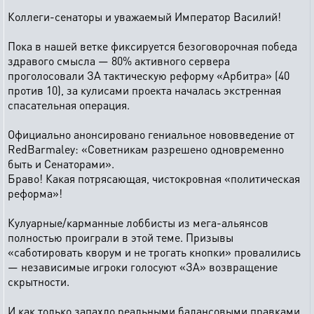
Коллеги-сенаторы и уважаемый Император Василий!
Пока в нашей ветке фиксируется безоговорочная победа
здравого смысла — 80% активного сервера
проголосовали ЗА тактическую реформу «Арбитра» (40
против 10), за кулисами проекта началась экстренная
спасательная операция.
Официально анонсировано гениальное нововведение от
RedBarmaley: «Советникам разрешено одновременно
быть и Сенаторами».
Браво! Какая потрясающая, чистокровная «политическая
реформа»!
Кулуарные/карманные лоббисты из мега-альянсов
полностью проиграли в этой теме. Призывы
«саботировать кворум и не трогать кнопки» провалились
— независимые игроки голосуют «ЗА» возвращение
скрытности.
И как только запахло реальными балансовыми правками,