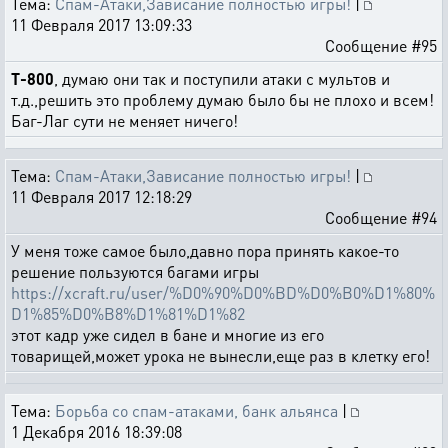
Тема:
Спам-Атаки,Зависание полностью игры!
|
11 Февраля 2017 13:09:33
Сообщение #95
T-800
, думаю они так и поступили атаки с мультов и
т.д.,решить это проблему думаю было бы не плохо и всем!
Баг-Лаг сути не меняет ничего!
Тема:
Спам-Атаки,Зависание полностью игры!
|
11 Февраля 2017 12:18:29
Сообщение #94
У меня тоже самое было,давно пора принять какое-то
решение пользуются багами игры
https://xcraft.ru/user/%D0%90%D0%BD%D0%B0%D1%80%
D1%85%D0%B8%D1%81%D1%82
этот кадр уже сидел в бане и многие из его
товарищей,может урока не вынесли,еще раз в клетку его!
Тема:
Борьба со спам-атаками, банк альянса
|
1 Декабря 2016 18:39:08