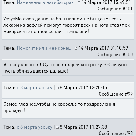
Тема:
Изменения в нагибаторах
|
14 Марта 2017 15:49:51
Сообщение #101
VasyaMalevich давно на больничном не был,а тут есть
лекари из вафлей помогут говорят всех на ноги ставят,ек
макарек,что не твои сопли - точно они!
Тема:
Помогите или мне конец
|
14 Марта 2017 01:10:59
Сообщение #100
Я спасу кооры в ЛС,а топов тварей,которые у ВВ лизуны
пусть облизываются дальше!
Тема:
с 8 марта уаську
|
8 Марта 2017 12:20:15
Сообщение #99
Самое главное,чтобы не хворал,а то поздравления
пропадут!
Тема:
с 8 марта уаську
|
8 Марта 2017 11:27:38
Сообщение #98