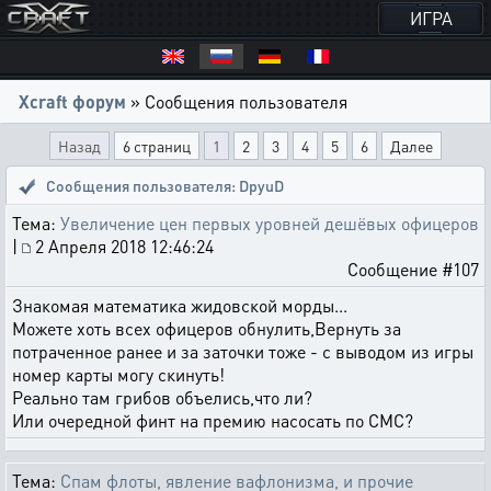
ИГРА
Xcraft форум
» Сообщения пользователя
Назад
6 страниц
1
2
3
4
5
6
Далее
Сообщения пользователя: DpyuD
Тема:
Увеличение цен первых уровней дешёвых офицеров
|
2 Апреля 2018 12:46:24
Сообщение #107
Знакомая математика жидовской морды...
Можете хоть всех офицеров обнулить,Вернуть за
потраченное ранее и за заточки тоже - с выводом из игры
номер карты могу скинуть!
Реально там грибов объелись,что ли?
Или очередной финт на премию насосать по СМС?
Тема:
Спам флоты, явление вафлонизма, и прочие