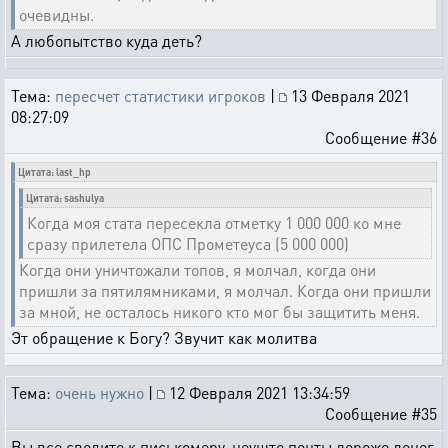
очевидны.
А любопытство куда деть?
Тема:
пересчет статистики игроков
|
13 Февраля 2021
08:27:09
Сообщение #36
Цитата: last_hp
Цитата: sashulya
Когда моя стата пересекла отметку 1 000 000 ко мне
сразу прилетела ОПС Прометеуса (5 000 000)
Когда они уничтожали топов, я молчал, когда они
пришли за пятилямниками, я молчал. Когда они пришли
за мной, не осталось никого кто мог бы защитить меня.
Эт обращение к Богу? Звучит как молитва
Тема:
очень нужно
|
12 Февраля 2021 13:34:59
Сообщение #35
Вы все сводите к писькомеру, неушто понты дороже денег