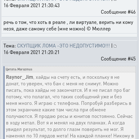
16 Февраля 2021 21:30:43
Сообщение #46
речь о том, что хоть в реале , ли виртуале, верить ни кому
незя, даже самому себе (мне можно) © Мюллер
Тема:
СКУПЩИК ЛОМА -ЭТО НЕДОПУСТИМО!!!
|
16 Февраля 2021 21:20:21
Сообщение #45
Цитата: Marazmus
Raynor_Jim
, хайды на счету есть, и поскольку я не
донат, то уверен, что бан с меня не снимут. Можно
писать, пока хайды не закончатся. И я не писал про баг
потому, что полагал, что таких сообщений уже и без
меня много. Я играю с телефона. Попробуй разберись в
этом экранчике какие там числа при обмене
получаются. Я продаю ресы и юнитов постоянно. Сейчас
в ходу метал. Вот я и менял на двух планках. А когда
увидел результат, то долго глазм поверить не мог. Я
наменял по 10 лярдов мета! На каждой планке! Никому в