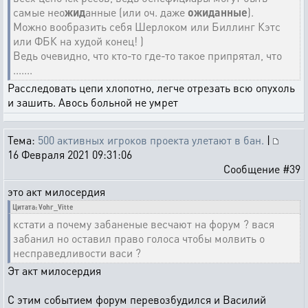
самые нео
жид
анные (или оч. даже
ожиданные
).
Можно вообразить себя Шерлоком или Биллинг Кэтс
или ФБК на худой конец! )
Ведь очевидно, что кто-то где-то такое припрятал, что
.......
Расследовать цепи хлопотно, легче отрезать всю опухоль
и зашить. Авось больной не умрет
Тема:
500 активных игроков проекта улетают в бан.
|
16 Февраля 2021 09:31:06
Сообщение #39
это акт милосердия
Цитата: Vohr_Vitte
кстати а почему забаненые весчают на форум ? вася
забанил но оставил право голоса чтобы молвить о
несправедливости васи ?
Эт акт милосердия
С этим событием форум перевозбудился и Василий