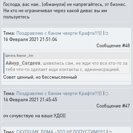
Господа, вас нае.. (обманули) не напрягайтесь, эт бизнес.
Ни кто не ограничивал через какой дивас вы им
пользуетесь
Тема:
Поздравляю с баном чверти Крафта!!!))
|
16 Февраля 2021 21:51:04
Сообщение #48
Цитата: Raynor_Jim
Айнур_Сагдеев
, шевелись сам, не жди что все кто-то за
тебя что-то зделает ищи контакты с, админисрацией.
Совет ценный, но бессмысленный
Тема:
Поздравляю с баном чверти Крафта!!!))
|
16 Февраля 2021 21:45:45
Сообщение #47
оч сочувствую на ваше УДО))
Тема:
СКУПЩИК ЛОМА -ЭТО НЕДОПУСТИМО!!!
|