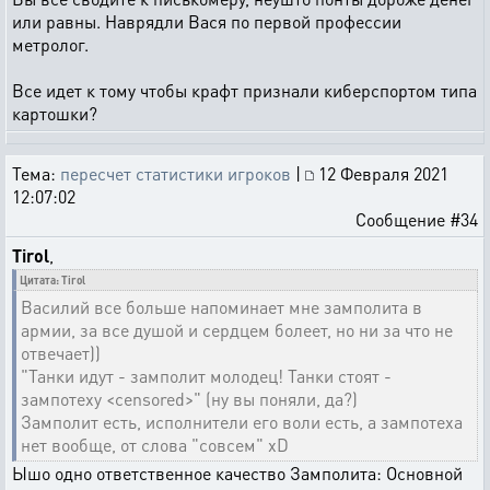
или равны. Наврядли Вася по первой профессии
метролог.
Все идет к тому чтобы крафт признали киберспортом типа
картошки?
Тема:
пересчет статистики игроков
|
12 Февраля 2021
12:07:02
Сообщение #34
Tirol
,
Цитата: Tirol
Василий все больше напоминает мне замполита в
армии, за все душой и сердцем болеет, но ни за что не
отвечает))
"Танки идут - замполит молодец! Танки стоят -
зампотеху <censored>" (ну вы поняли, да?)
Замполит есть, исполнители его воли есть, а зампотеха
нет вообще, от слова "совсем" xD
Ышо одно ответственное качество Замполита: Основной