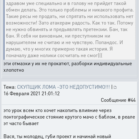
здравом уме специально и в голову не прийдет такой
обмен делать. Это только проблемы и никакого профита.
Такие ресы не продать, ни спрятать ни использовать нет
возможности! Зато атакерам радость. Как то так. Потому
не нужно обвинять и предьявлять претензии. Бан, так
бан. Я себя ни виновным, ни преступником ни
нарушителем не считаю и не чувствую. Попандос. И
думаю, что у многих примерно такая история. Я
поначалу даже нолики сосчитать не смог(((
эти отмазки у их не прокатют, разборки индивидуальные
хлопотно
Тема:
СКУПЩИК ЛОМА -ЭТО НЕДОПУСТИМО!!!
|
16 Февраля 2021 21:01:12
Сообщение #44
это урок всем кто хочет накопить влияние через
понтографическое стояние крутого мачо с баблом, в реале
эт часто бывает
Вася, ты молодец, губи проект и начинай новый