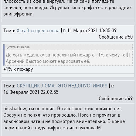
плоскость из офа в виртуал. На ся сами поглядите
сначала, понтоведы. Игрушки типа крафта есть рассадник
олигофрении.
Тема:
Xcraft сгорел снова
|
11 Марта 2021 13:35:39
Сообщение #50
Цитата: k0stepan
Да хоть медальку за пережитый пожар с +1% к чему то)))
Арсений быстро может нарисовать её.
+1% к пожару
Тема:
СКУПЩИК ЛОМА -ЭТО НЕДОПУСТИМО!!!
|
16 Февраля 2021 22:02:55
Сообщение #49
hisshadow, ты не понял. В телефоне этих ноликов нет.
Сразу я не понял, что произошло. Пока не прочитал в
альянсовом чате и не посмотрел внимательно. В конце
нормальной с виду цифры стояла буковка М.