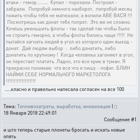
атаки - гемор......... Купил - порезали. Построил -
забрали. Попробуй немного наоборот, попробуй месяц
пожить чтобы тебя не матюкали, а вопили АВЕ ВАСЯ !!!
Посмотришь как донат тебе попрет. Это же не сложно.
Хочешь уменьшить флоты - так сделай так чтобы было
не строить геморно, а чтобы флоты бились чаще !!!!! Не
пытайся загнать людей в угол из которого один выход -
донат. Дай людям выбор : либо донатить, либо
донатить по крупному ! Когда человека загоняют в угол,
он перестает платить. Ладно, это все крик в туман. Я
прекрасно понимаю что все что я пишу - пофиг. БЛИН
НАЙМИ СЕБЕ НОРМАЛЬНОГО МАРКЕТОЛОГА
!!!!!!!!!!!!!!!!!!!
.....класно и правельно напесала согласен на все 100
Тема:
Топливозатраты, выработка, инквизиция
|
18 Января 2018 22:49:01
Сообщение #1
и што теперь старые плонеты бросать и искать новые
опять