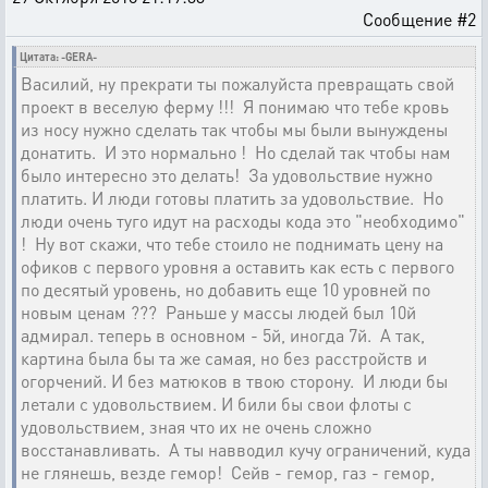
Сообщение #2
Цитата: -GERA-
Василий, ну прекрати ты пожалуйста превращать свой
проект в веселую ферму !!! Я понимаю что тебе кровь
из носу нужно сделать так чтобы мы были вынуждены
донатить. И это нормально ! Но сделай так чтобы нам
было интересно это делать! За удовольствие нужно
платить. И люди готовы платить за удовольствие. Но
люди очень туго идут на расходы кода это "необходимо"
! Ну вот скажи, что тебе стоило не поднимать цену на
офиков с первого уровня а оставить как есть с первого
по десятый уровень, но добавить еще 10 уровней по
новым ценам ??? Раньше у массы людей был 10й
адмирал. теперь в основном - 5й, иногда 7й. А так,
картина была бы та же самая, но без расстройств и
огорчений. И без матюков в твою сторону. И люди бы
летали с удовольствием. И били бы свои флоты с
удовольствием, зная что их не очень сложно
восстанавливать. А ты навводил кучу ограничений, куда
не глянешь, везде гемор! Сейв - гемор, газ - гемор,