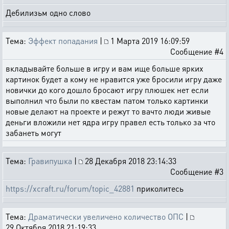
Дебилизьм одно слово
Тема:
Эффект попадания
|
1 Марта 2019 16:09:59
Сообщение #4
вкладывайте больше в игру и вам ище больше ярких
картинок будет а кому не нравится уже бросили игру даже
новички до кого дошло бросают игру плюшек нет если
выполнил что были по квестам патом только картинки
новые делают на проекте и режут то вачто люди живые
деньги вложили нет ядра игру правел есть только за что
забанеть могут
Тема:
Гравипушка
|
28 Декабря 2018 23:14:33
Сообщение #3
https://xcraft.ru/forum/topic_42881
приколитесь
Тема:
Драматически увеличено количество ОПС
|
29 Октября 2018 21:19:33