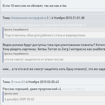
Если 10 миссию не обновят, так же как и 4ю.
Тема:
Изменения интерфейса
|
4 Ноября 2010 21:01:38
3 раза обновил страницу, и 3 раза был текст доработан ))
Цитата: VasyaMalevich
Подготовлены обои для рабочего стола и видеоролики
Видео ролики будут доступны тока при уничтожении планеты? Хотело
Хочу увидеть картинку- битвы Terran vs Zerg ) интересно как она(бит
Цитата: VasyaMalevich
кто не смогут защитится от атаки тоссов.
хмм... а те кто всё же смогут защитить хоть Одну планету!, это же зад
Тема:
В тени
|
4 Ноября 2010 02:05:43
Рассказ хороший, даже пророческий =),
плюсег ставлю
Цитата: aesir
6 декабря 2009 20:02