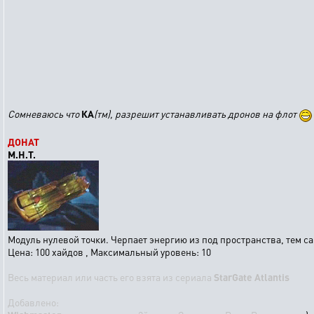
Сомневаюсь что
КА
(тм), разрешит устанавливать дронов на флот
ДОНАТ
М.Н.Т.
Модуль нулевой точки. Черпает энергию из под пространства, тем 
Цена: 100 хайдов , Максимальный уровень: 10
Весь материал или часть его взята из сериала
StarGate Atlantis
Добавлено: