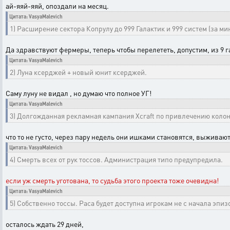
ай-яяй-яяй, опоздали на месяц.
Цитата: VasyaMalevich
1) Расширение сектора Копрулу до 999 Галактик и 999 систем (за м
Да здравствуют фермеры, теперь чтобы перелететь, допустим, из 9 га
Цитата: VasyaMalevich
2) Луна ксерджей + новый юнит ксерджей.
Саму луну не видал , но думаю что полное УГ!
Цитата: VasyaMalevich
3) Долгожданная рекламная кампания Xcraft по привлечению колон
что то не густо, через пару недель они ишками становятся, выживаю
Цитата: VasyaMalevich
4) Смерть всех от рук тоссов. Администрация типо предупредила.
если уж смерть уготована, то судьба этого проекта тоже очевидна!
Цитата: VasyaMalevich
5) Собственно тоссы. Раса будет доступна игрокам не с начала эпиз
осталось ждать 29 дней,