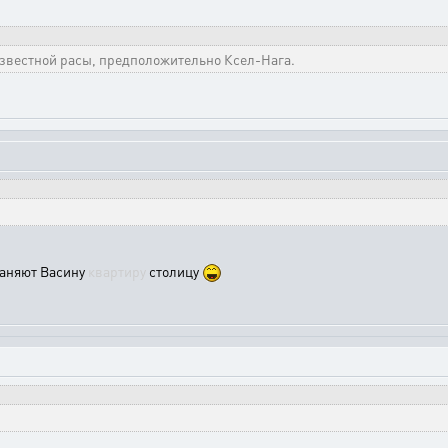
звестной расы, предположительно Ксел-Нага.
раняют Васину
квартиру
столицу