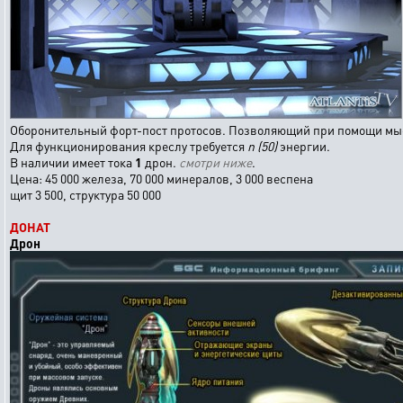
Оборонительный форт-пост протосов. Позволяющий при помощи мыс
Для функционирования креслу требуется
n (50)
энергии.
В наличии имеет тока
1
дрон.
смотри ниже
.
Цена: 45 000 железа, 70 000 минералов, 3 000 веспена
щит 3 500, структура 50 000
ДОНАТ
Дрон