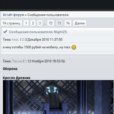
Xcraft форум
» Сообщения пользователя
74 страниц
1
2
3
...
72
73
74
Далее
Сообщения пользователя: NightZS
Тема:
test.
|
3 Декабря 2010 11:37:50
а мну хотябы 1500 рубей на мобилу ,ну пжл
Тема:
Тоссы
|
12 Ноября 2010 18:53:56
Оборона
:
Кресло Древних