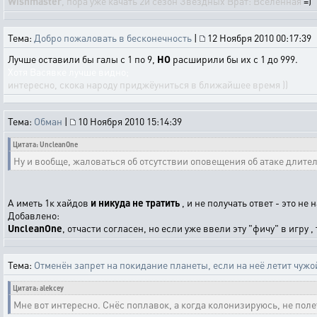
Wishmaster
, пора уже качать 2й сезон Звездных Врат: Вселенная
=)
Тема:
Добро пожаловать в бесконечность
|
12 Ноября 2010 00:17:39
Лучше оставили бы галы с 1 по 9,
НО
расширили бы их с 1 до 999.
Хотя Васявке лучше видно;
интересно, скока народу приджёуниться в ближайшее время ))
Тема:
Обман
|
10 Ноября 2010 15:14:39
Цитата: UncleanOne
Ну и вообще, жаловаться об отсутствии оповещения об атаке длител
А иметь 1к хайдов
и никуда не тратить
, и не получать ответ - это не 
Добавлено:
UncleanOne
, отчасти согласен, но если уже ввели эту "фичу" в игру ,
Тема:
Отменён запрет на покидание планеты, если на неё летит чужо
Цитата: alekcey
Мне вот интересно. Снёс поплавок, а когда колонизируюсь, не поле