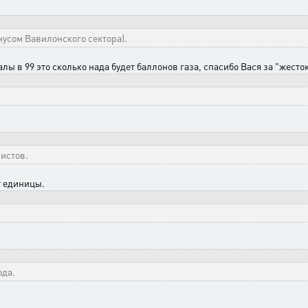
инусом Вавилонского сектора).
лы в 99 это сколько нада будет баллонов газа, спасибо Вася за "жесто
истов.
т единицы.
ода.