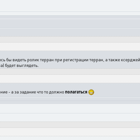
сь бы видеть ролик терран при регистрации терран, а также ксерджей
ва) будет выглядеть.
ание - а за задание что то должно
полагаться