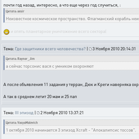
почти год назад, интересно, а что еще через год случиться, :
Цитата: aesir
Неизвестное космическое пространство. Флагманский корабль неи
и опять планетарное уничтожение всего сектора(
Тема:
Где защитники всего человечества?
|
3 Ноября 2010 20:14:31
Цитата: Raynor_Jim
а сейчас торсонис вася с умником охороняют
А после объявления 11 задания у терран, Дюк и Креги наверняка ох
А так в среднем летит 20 мам и 25 пап
Тема:
III эпизод
|
2 Ноября 2010 13:37:21
Цитата: VasyaMalevich
1 октября 2010 начинается 3 эпизод Xcraft - "Апокалипсис тоссов".