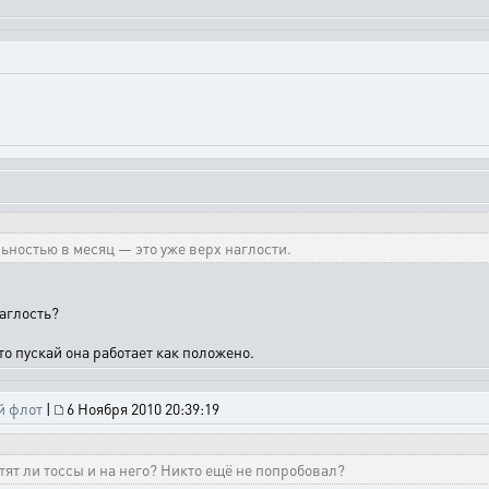
ьностью в месяц — это уже верх наглости.
наглость?
 то пускай она работает как положено.
й флот
|
6 Ноября 2010 20:39:19
тят ли тоссы и на него? Никто ещё не попробовал?