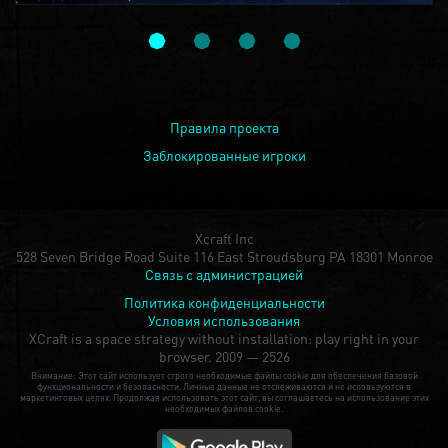
Правила проекта
Заблокированные игроки
Xcraft Inc
528 Seven Bridge Road Suite 116 East Stroudsburg PA 18301 Monroe
Связь с администрацией
Политика конфиденциальности
Условия использования
XCraft is a space strategy without installation: play right in your
browser.
2009 — 2526
Внимание: Этот сайт использует строго необходимые файлы cookie для обеспечения базовой
функциональности и безопасности. Личные данные не отслеживаются и не используются в
маркетинговых целях. Продолжая использовать этот сайт, вы соглашаетесь на использование этих
необходимых файлов cookie.