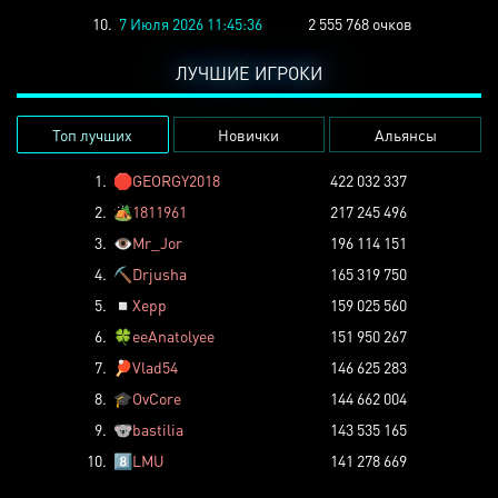
10.
7 Июля 2026 11:45:36
2 555 768 очков
ЛУЧШИЕ ИГРОКИ
Топ лучших
Новички
Альянсы
1.
🛑
GEORGY2018
422 032 337
2.
🏕️
1811961
217 245 496
3.
👁️
Mr_Jor
196 114 151
4.
⛏️
Drjusha
165 319 750
5.
◽
Xepp
159 025 560
6.
🍀
eeAnatolyee
151 950 267
7.
🏓
Vlad54
146 625 283
8.
🎓
OvCore
144 662 004
9.
🐨
bastilia
143 535 165
10.
8️⃣
LMU
141 278 669