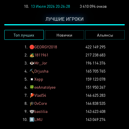
10.
13 Июля 2026 20:26:28
3 410 094 очков
ЛУЧШИЕ ИГРОКИ
Топ лучших
Новички
Альянсы
1.
🛑
GEORGY2018
422 149 295
2.
🏕️
1811961
217 238 683
3.
👁️
Mr_Jor
196 114 376
4.
⛏️
Drjusha
165 705 765
5.
◽
Xepp
159 123 078
6.
🍀
eeAnatolyee
151 950 267
7.
🏓
Vlad54
146 625 283
8.
🎓
OvCore
144 838 535
9.
🐨
bastilia
143 623 408
10.
8️⃣
LMU
143 049 274