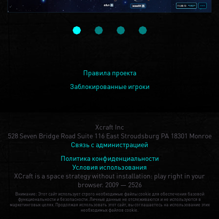
Правила проекта
Заблокированные игроки
Xcraft Inc
528 Seven Bridge Road Suite 116 East Stroudsburg PA 18301 Monroe
Связь с администрацией
Политика конфиденциальности
Условия использования
XCraft is a space strategy without installation: play right in your
browser.
2009 — 2526
Внимание: Этот сайт использует строго необходимые файлы cookie для обеспечения базовой
функциональности и безопасности. Личные данные не отслеживаются и не используются в
маркетинговых целях. Продолжая использовать этот сайт, вы соглашаетесь на использование этих
необходимых файлов cookie.