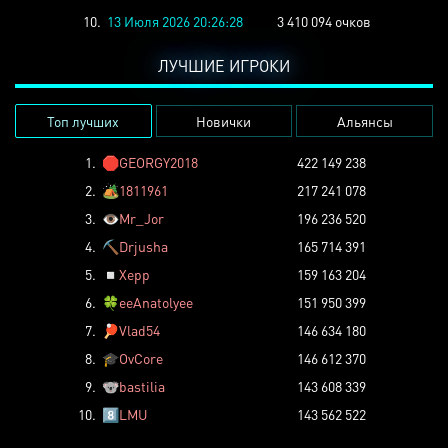
10.
13 Июля 2026 20:26:28
3 410 094 очков
ЛУЧШИЕ ИГРОКИ
Топ лучших
Новички
Альянсы
1.
🛑
GEORGY2018
422 149 238
2.
🏕️
1811961
217 241 078
3.
👁️
Mr_Jor
196 236 520
4.
⛏️
Drjusha
165 714 391
5.
◽
Xepp
159 163 204
6.
🍀
eeAnatolyee
151 950 399
7.
🏓
Vlad54
146 634 180
8.
🎓
OvCore
146 612 370
9.
🐨
bastilia
143 608 339
10.
8️⃣
LMU
143 562 522