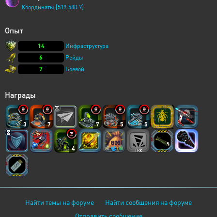
Координаты [519:580:7]
Опыт
14
Инфраструктура
6
Рейды
7
Боевой
Награды
3
7
7
5
5
4
Найти темы на форуме
Найти сообщения на форуме
Отправить сообщение