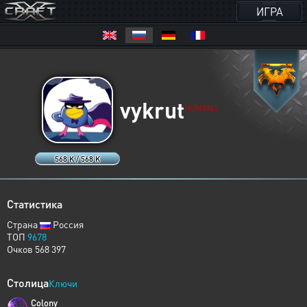
ИГРА
vykrut
HUMANS
568 K / 568 K
Статистика
Страна
Россия
ТОП
9678
Очков 568 397
Столица
Ключи
Colony