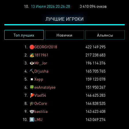
10.
13 Июля 2026 20:26:28
3 410 094 очков
ЛУЧШИЕ ИГРОКИ
Топ лучших
Новички
Альянсы
1.
🛑
GEORGY2018
422 149 295
2.
🏕️
1811961
217 238 683
3.
👁️
Mr_Jor
196 114 376
4.
⛏️
Drjusha
165 705 765
5.
◽
Xepp
159 123 078
6.
🍀
eeAnatolyee
151 950 267
7.
🏓
Vlad54
146 625 283
8.
🎓
OvCore
144 838 535
9.
🐨
bastilia
143 623 408
10.
8️⃣
LMU
143 049 274